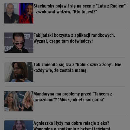
Stachursky pojawił się na scenie "Lata z Radiem"
i zszokował widzów. "Kto to jest?"
Fabijański korzysta z aplikacji randkowych.
Wyznał, czego tam doświadczył
Tak zmieniła się Iza z "Rolnik szuka żony". Nie
każdy wie, że została mamą
Mandaryna ma problemy przed "Tańcem z
gwiazdami"? "Muszę okiełznać garba"
Agnieszka Hyży ma dobre relacje z eks?
Wspomina o spotkaniu z byłymi teściami