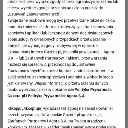
Jeśli nie chcesz wyrazić zgody, chcesz ograniczyć jej zakres lub
pojawiające się pod jej wpisami w social mediach
chcesz wycofać zgodę uprzednio udzieloną przejdź do
negatywne komentarze.
„Ustawień Zaawansowanych”.
Twoje dane osobowe mogą być przetwarzane także do celów
badania i mierzenia informacji dotyczących funkcjonowania
serwisów i aplikacji lub łączone z danymi dot. świadczonych
Tobie usług. W określonych przypadkach przetwarzanie
danych nie wymaga zgody i odbywa się w oparciu o
uzasadniony interes Gazeta.pl, jej spółki powiązanej – Agora
S.A. – lub Zaufanych Partnerów. Takiemu przetwarzaniu
możesz się sprzeciwić, przechodząc do „Ustawień
Zaawansowanych” lub przez kontakt z administratorem – w
zależności od zakresu sprzeciwu i podmiotu, wobec którego
jest kierowany. Więcej informacji o przetwarzaniu danych
osobowych znajdziesz w dokumencie
Polityka Prywatności
Gazeta.pl
i
Polityka Prywatności Agora S.A.
Klikając „Akceptuję” wyrażasz też zgodę na zainstalowanie i
przechowywanie plików cookie Gazeta.pl sp. z o.o., jej
Zaufanych Partnerów i Agora S.A. na Twoim urządzeniu
końcowym. Możesz w każdej chwili zmienić swoje preferencje