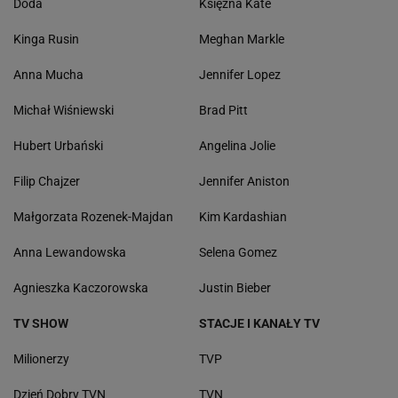
Doda
Księżna Kate
Kinga Rusin
Meghan Markle
Anna Mucha
Jennifer Lopez
Michał Wiśniewski
Brad Pitt
Hubert Urbański
Angelina Jolie
Filip Chajzer
Jennifer Aniston
Małgorzata Rozenek-Majdan
Kim Kardashian
Anna Lewandowska
Selena Gomez
Agnieszka Kaczorowska
Justin Bieber
TV SHOW
STACJE I KANAŁY TV
Milionerzy
TVP
Dzień Dobry TVN
TVN