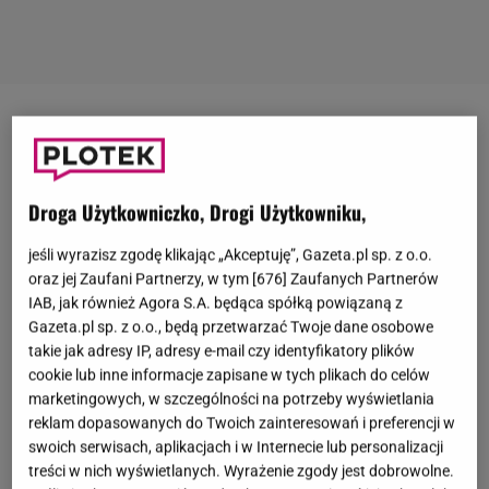
Dominika Chorosińska
jest posłanką PiS, która za
rządów tej partii pełniła funkcję ministerki kultury i
dziedzictwa narodowego. Mimo aktualnej
Droga Użytkowniczko, Drogi Użytkowniku,
politycznej działalności kobieta zasłynęła w mediach
jeśli wyrazisz zgodę klikając „Akceptuję”, Gazeta.pl sp. z o.o.
jeszcze za sprawą udziału w "M jak miłość" oraz
oraz jej Zaufani Partnerzy, w tym [
676
] Zaufanych Partnerów
burzliwej przeszłości związanej z jej
IAB, jak również Agora S.A. będąca spółką powiązaną z
małżeństwem. Chorosińska
miała zdradzić męża
i
Gazeta.pl sp. z o.o., będą przetwarzać Twoje dane osobowe
takie jak adresy IP, adresy e-mail czy identyfikatory plików
wdać się w romans ze starszym reżyserem, mimo
cookie lub inne informacje zapisane w tych plikach do celów
że zawsze podkreślała, że
pochodzi z tradycyjnej
marketingowych, w szczególności na potrzeby wyświetlania
katolickiej rodziny
. Małżonek jej to jednak
reklam dopasowanych do Twoich zainteresowań i preferencji w
swoich serwisach, aplikacjach i w Internecie lub personalizacji
wybaczył. Temat rodziny polityczki jest do dziś dość
treści w nich wyświetlanych. Wyrażenie zgody jest dobrowolne.
kontrowersyjny, co może wyjaśniać często