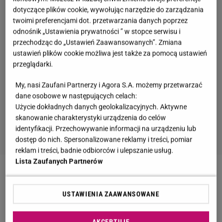
dotyczące plików cookie, wywołując narzędzie do zarządzania
twoimi preferencjami dot. przetwarzania danych poprzez
odnośnik „Ustawienia prywatności ” w stopce serwisu i
przechodząc do „Ustawień Zaawansowanych”. Zmiana
ustawień plików cookie możliwa jest także za pomocą ustawień
przeglądarki.
My, nasi Zaufani Partnerzy i Agora S.A. możemy przetwarzać
dane osobowe w następujących celach:
Użycie dokładnych danych geolokalizacyjnych. Aktywne
skanowanie charakterystyki urządzenia do celów
identyfikacji. Przechowywanie informacji na urządzeniu lub
dostęp do nich. Spersonalizowane reklamy i treści, pomiar
reklam i treści, badnie odbiorców i ulepszanie usług.
Lista Zaufanych Partnerów
Zobacz wideo
Debata w Końskich, czyli cyrk na
kółkach [Co to będzie w Belwederze odc. 3]
USTAWIENIA ZAAWANSOWANE
Dominika Chorosińska wrzuciła zdjęcie Karola
AKCEPTUJĘ