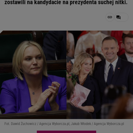
zostawili na kandydacie na prezydenta suchej nitki.
Fot. Dawid Żuchowicz / Agencja Wyborcza.pl, Jakub Włodek / Agencja Wyborcza.pl