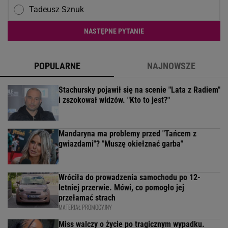
Tadeusz Sznuk
NASTĘPNE PYTANIE
POPULARNE
NAJNOWSZE
Stachursky pojawił się na scenie "Lata z Radiem"
i zszokował widzów. "Kto to jest?"
Mandaryna ma problemy przed "Tańcem z
gwiazdami"? "Muszę okiełznać garba"
Wróciła do prowadzenia samochodu po 12-
letniej przerwie. Mówi, co pomogło jej
przełamać strach
MATERIAŁ PROMOCYJNY
Miss walczy o życie po tragicznym wypadku.