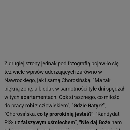
Z drugiej strony jednak pod fotografią pojawiło się
też wiele wpisów uderzających zarówno w
Nawrockiego, jak i samą Chorosińską. "Ma tak
piękną żonę, a biedak w samotności tyle dni spędzał
w tych apartamentach. Coś strasznego, co miłość
do pracy robi z człowiekiem", "
Gdzie Batyr?
",
"Chorosińska,
co ty prorokinią jesteś?
", "Kandydat
PiS-u
z fałszywym uśmiechem
",
"Nie daj Boże
nam