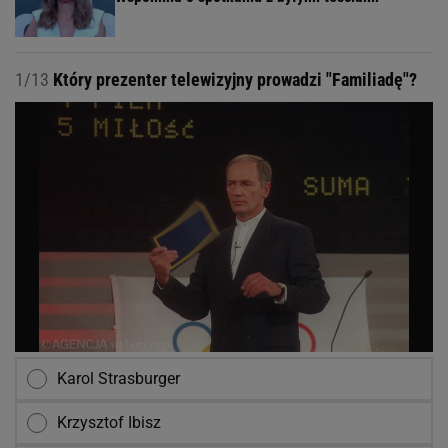
1/13
Który prezenter telewizyjny prowadzi "Familiadę"?
Karol Strasburger
Krzysztof Ibisz