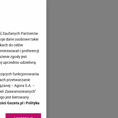
6
] Zaufanych Partnerów
woje dane osobowe takie
likach do celów
teresowań i preferencji
ażenie zgody jest
dę uprzednio udzieloną
yczących funkcjonowania
kach przetwarzanie
ązanej – Agora S.A. –
awień Zaawansowanych”
go jest kierowany.
ości Gazeta.pl
i
Polityka
Z