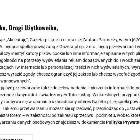
ko, Drogi Użytkowniku,
jąc „Akceptuję”, Gazeta.pl sp. z o.o. oraz jej Zaufani Partnerzy, w tym [
67
.A. będąca spółką powiązaną z Gazeta.pl sp. z o.o., będą przetwarzać T
ail czy identyfikatory plików cookie lub inne informacje zapisane w tych p
gólności na potrzeby wyświetlania reklam dopasowanych do Twoich zain
acjach i w Internecie lub personalizacji treści w nich wyświetlanych. Wyr
cesz wyrazić zgody, chcesz ograniczyć jej zakres lub chcesz wycofać zgo
aawansowanych”.
 być przetwarzane także do celów badania i mierzenia informacji dot
 łączone z danymi dot. świadczonych Tobie usług. W określonych przypad
i odbywa się w oparciu o uzasadniony interes Gazeta.pl, jej spółki powi
. Takiemu przetwarzaniu możesz się sprzeciwić, przechodząc do „Ust
nistratorem – w zależności od zakresu sprzeciwu i podmiotu, wobec które
etwarzaniu danych osobowych znajdziesz w dokumencie
Polityka Prywatn
o wspomina aktora rok po śmierci. 