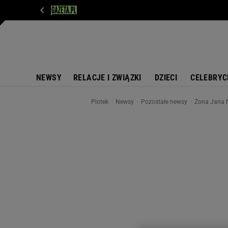
WIADOMOŚCI
NEXT
SPORT
PLOTEK
D
NEWSY
RELACJE I ZWIĄZKI
DZIECI
CELEBRYC
Plotek
Newsy
Pozostałe newsy
Żona Jana N