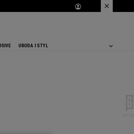
USIVE
URODA I STYL