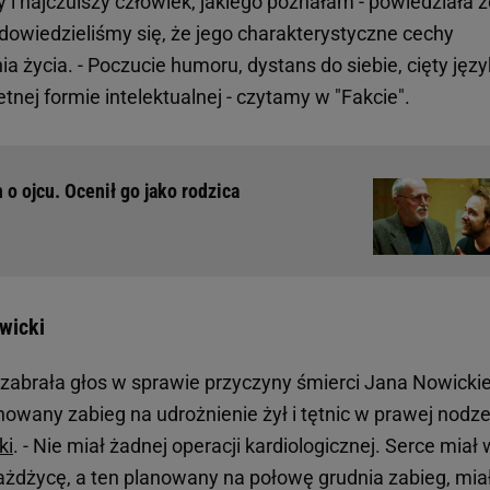
y i najczulszy człowiek, jakiego poznałam - powiedziała 
owiedzieliśmy się, że jego charakterystyczne cechy
 życia. - Poczucie humoru, dystans do siebie, cięty język
tnej formie intelektualnej - czytamy w "Fakcie".
o ojcu. Ocenił go jako rodzica
wicki
abrała głos w sprawie przyczyny śmierci Jana Nowicki
owany zabieg na udrożnienie żył i tętnic w prawej nodze
ki
. - Nie miał żadnej operacji kardiologicznej. Serce miał 
iażdżycę, a ten planowany na połowę grudnia zabieg, mia