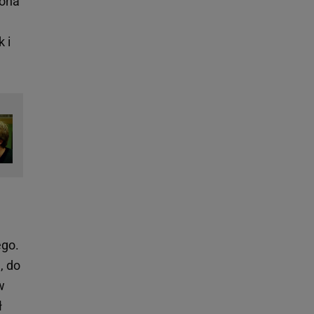
żona
 i
ego.
, do
w
ł