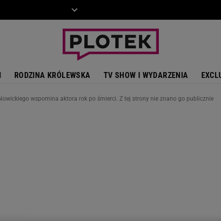
ZIECKO
MOTO
I
RODZINA KRÓLEWSKA
TV SHOW I WYDARZENIA
EXCL
owickiego wspomina aktora rok po śmierci. Z tej strony nie znano go publicznie