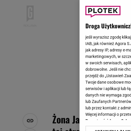
Droga Użytkownicz
jeśli wyrazisz zgodę klika
IAB, jak również Agora S
jak adresy IP, adresy e-m
marketingowych, w szcze
w swoich serwisach, aplik
dobrowolne. Jeśli nie ch
przejdź do „Ustawień Z
Twoje dane osobowe mogą
serwisów i aplikacji lub
danych nie wymaga zgody 
lub Zaufanych Partnerów
lub przez kontakt z admi
Więcej informacji o prz
Żona Jana Nowickieg
Prywatności Agora S.A.