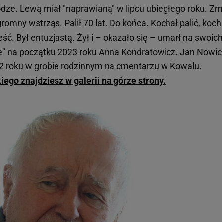
nodze. Lewą miał "naprawianą" w lipcu ubiegłego roku. Zm
romny wstrząs. Palił 70 lat. Do końca. Kochał palić, koch
ść. Był entuzjastą. Żył i – okazało się – umarł na swoic
e" na początku 2023 roku Anna Kondratowicz. Jan Nowic
2 roku w grobie rodzinnym na cmentarzu w Kowalu.
go znajdziesz w galerii na górze strony.