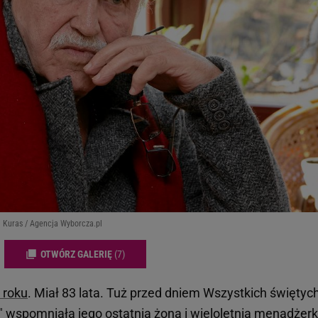
j Kuras / Agencja Wyborcza.pl
OTWÓRZ GALERIĘ
(7)
 roku
. Miał 83 lata. Tuż przed dniem Wszystkich świętych
 wspomniała jego ostatnia żona i wieloletnia menadżerk