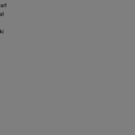
arł
ał
h
ki