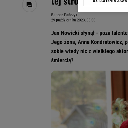
tej strony nie znano 
USTAWIENIA ZAA
Klikając „Akceptuję” wyra
Zaufanych Partnerów i A
Bartosz Pańczyk
dotyczące plików cookie,
29 października 2023, 08:00
odnośnik „Ustawienia pr
plików cookie możliwa je
Jan Nowicki słynął - poza talente
My, nasi Zaufani Partne
Jego żona, Anna Kondratowicz, pr
Użycie dokładnych danych
sobie wtedy nic z wielkiego aktor
Przechowywanie informacji
badnie odbiorców i uleps
śmiercią?