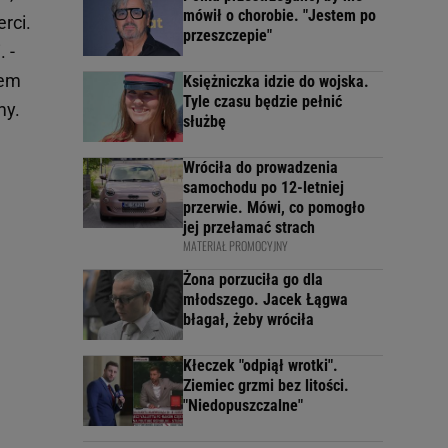
mówił o chorobie. "Jestem po
erci.
przeszczepie"
 -
tem
Księżniczka idzie do wojska.
Tyle czasu będzie pełnić
my.
służbę
Wróciła do prowadzenia
samochodu po 12-letniej
przerwie. Mówi, co pomogło
jej przełamać strach
MATERIAŁ PROMOCYJNY
Żona porzuciła go dla
młodszego. Jacek Łągwa
błagał, żeby wróciła
Kłeczek "odpiął wrotki".
Ziemiec grzmi bez litości.
"Niedopuszczalne"