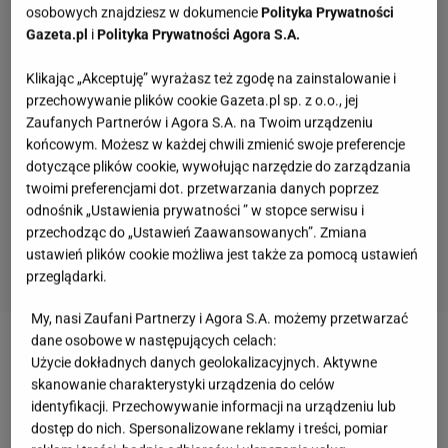
osobowych znajdziesz w dokumencie
Polityka Prywatności
Gazeta.pl
i
Polityka Prywatności Agora S.A.
Klikając „Akceptuję” wyrażasz też zgodę na zainstalowanie i
przechowywanie plików cookie Gazeta.pl sp. z o.o., jej
Zaufanych Partnerów i Agora S.A. na Twoim urządzeniu
końcowym. Możesz w każdej chwili zmienić swoje preferencje
dotyczące plików cookie, wywołując narzędzie do zarządzania
twoimi preferencjami dot. przetwarzania danych poprzez
odnośnik „Ustawienia prywatności ” w stopce serwisu i
przechodząc do „Ustawień Zaawansowanych”. Zmiana
ustawień plików cookie możliwa jest także za pomocą ustawień
przeglądarki.
My, nasi Zaufani Partnerzy i Agora S.A. możemy przetwarzać
dane osobowe w następujących celach:
Zobacz wideo
Joanna Racewicz ostro o TVP. Mówi o
Użycie dokładnych danych geolokalizacyjnych. Aktywne
"d*pie"
skanowanie charakterystyki urządzenia do celów
identyfikacji. Przechowywanie informacji na urządzeniu lub
dostęp do nich. Spersonalizowane reklamy i treści, pomiar
Andrzej Seweryn i Joanna Szczepkowska ogłosili