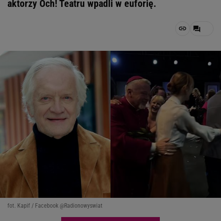
aktorzy Och! Teatru wpadli w euforię.
fot. Kapif / Facebook @Radionowyswiat