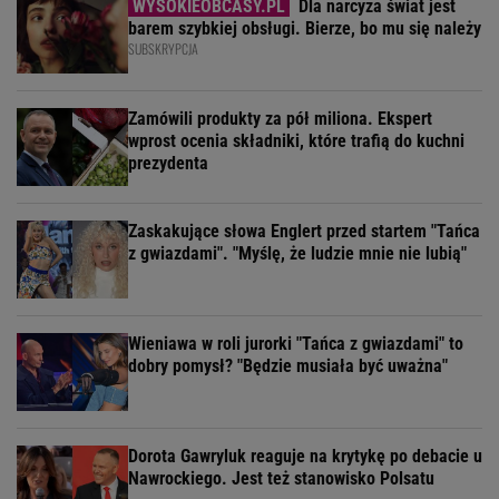
Dla narcyza świat jest
barem szybkiej obsługi. Bierze, bo mu się należy
SUBSKRYPCJA
Zamówili produkty za pół miliona. Ekspert
wprost ocenia składniki, które trafią do kuchni
prezydenta
Zaskakujące słowa Englert przed startem "Tańca
z gwiazdami". "Myślę, że ludzie mnie nie lubią"
Wieniawa w roli jurorki "Tańca z gwiazdami" to
dobry pomysł? "Będzie musiała być uważna"
Dorota Gawryluk reaguje na krytykę po debacie u
Nawrockiego. Jest też stanowisko Polsatu