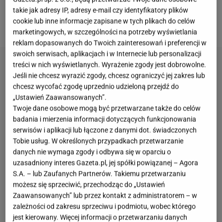
Pierwsze rokowania przeczytał ze sceny
Andrzej
takie jak adresy IP, adresy e-mail czy identyfikatory plików
cookie lub inne informacje zapisane w tych plikach do celów
Seweryn
, a wtórowała mu
Joanna Szczepkowska
.
marketingowych, w szczególności na potrzeby wyświetlania
reklam dopasowanych do Twoich zainteresowań i preferencji w
swoich serwisach, aplikacjach i w Internecie lub personalizacji
treści w nich wyświetlanych. Wyrażenie zgody jest dobrowolne.
Jeśli nie chcesz wyrazić zgody, chcesz ograniczyć jej zakres lub
chcesz wycofać zgodę uprzednio udzieloną przejdź do
„Ustawień Zaawansowanych”.
Twoje dane osobowe mogą być przetwarzane także do celów
badania i mierzenia informacji dotyczących funkcjonowania
serwisów i aplikacji lub łączone z danymi dot. świadczonych
Tobie usług. W określonych przypadkach przetwarzanie
danych nie wymaga zgody i odbywa się w oparciu o
uzasadniony interes Gazeta.pl, jej spółki powiązanej – Agora
S.A. – lub Zaufanych Partnerów. Takiemu przetwarzaniu
możesz się sprzeciwić, przechodząc do „Ustawień
Zaawansowanych” lub przez kontakt z administratorem – w
zależności od zakresu sprzeciwu i podmiotu, wobec którego
jest kierowany. Więcej informacji o przetwarzaniu danych