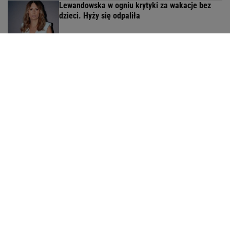
Lewandowska w ogniu krytyki za wakacje bez
dzieci. Hyży się odpaliła
Moby nie krył emocji. Ten widok z Warszawy
zrobił na nim wrażenie