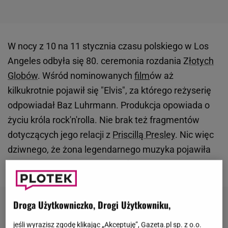
W nocy z 10 na 11 stycznia czasu polskiego w Los
Angeles odbyła się 80. ceremonia rozdania Z
łotych
Globów
. Wśród nominowanych
film
ów aż
kilkukrotnie pojawił się "Elvis", za którego reżyserię
odpowiadał Baz Luhrmann. Produkcja opowiada o
życiu króla rock'n'rolla. Nie brak też fragmentów
dotyczących jego relacji z
Priscillą Presley
. Nic więc
dziwnego, że żona legendarnego muzyka pojawiła
się na gali. Nie zabrakło też
córki pary
.
Droga Użytkowniczko, Drogi Użytkowniku,
jeśli wyrazisz zgodę klikając „Akceptuję”, Gazeta.pl sp. z o.o.