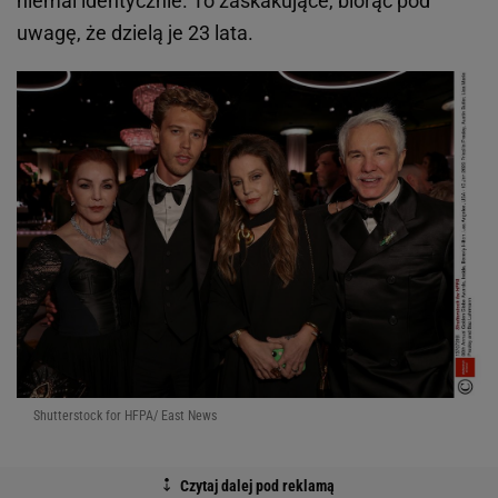
niemal identycznie. To zaskakujące, biorąc pod
uwagę, że dzielą je 23 lata.
Shutterstock for HFPA/ East News