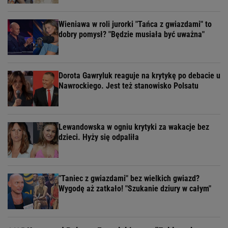
Wieniawa w roli jurorki "Tańca z gwiazdami" to
dobry pomysł? "Będzie musiała być uważna"
Dorota Gawryluk reaguje na krytykę po debacie u
Nawrockiego. Jest też stanowisko Polsatu
Lewandowska w ogniu krytyki za wakacje bez
dzieci. Hyży się odpaliła
"Taniec z gwiazdami" bez wielkich gwiazd?
Wygodę aż zatkało! "Szukanie dziury w całym"