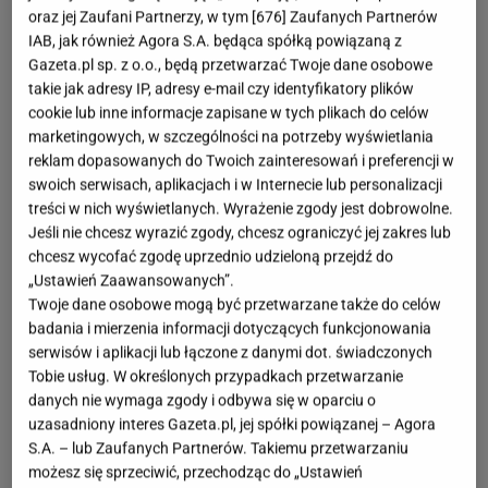
oraz jej Zaufani Partnerzy, w tym [
676
] Zaufanych Partnerów
IAB, jak również Agora S.A. będąca spółką powiązaną z
Gazeta.pl sp. z o.o., będą przetwarzać Twoje dane osobowe
takie jak adresy IP, adresy e-mail czy identyfikatory plików
cookie lub inne informacje zapisane w tych plikach do celów
marketingowych, w szczególności na potrzeby wyświetlania
reklam dopasowanych do Twoich zainteresowań i preferencji w
swoich serwisach, aplikacjach i w Internecie lub personalizacji
treści w nich wyświetlanych. Wyrażenie zgody jest dobrowolne.
Jeśli nie chcesz wyrazić zgody, chcesz ograniczyć jej zakres lub
chcesz wycofać zgodę uprzednio udzieloną przejdź do
„Ustawień Zaawansowanych”.
Twoje dane osobowe mogą być przetwarzane także do celów
badania i mierzenia informacji dotyczących funkcjonowania
serwisów i aplikacji lub łączone z danymi dot. świadczonych
Tobie usług. W określonych przypadkach przetwarzanie
danych nie wymaga zgody i odbywa się w oparciu o
uzasadniony interes Gazeta.pl, jej spółki powiązanej – Agora
S.A. – lub Zaufanych Partnerów. Takiemu przetwarzaniu
możesz się sprzeciwić, przechodząc do „Ustawień