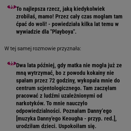
To najlepsza rzecz, jaką kiedykolwiek
zrobiłaś, mamo! Przez cały czas mogłam tam
ćpać do woli! - powiedziała kilka lat temu w
wywiadzie dla "Playboya".
W tej samej rozmowie przyznała:
Dwa lata później, gdy matka nie mogła już ze
mną wytrzymać, bo z powodu kokainy nie
spałam przez 72 godziny, wykopała mnie do
centrum scjentologicznego. Tam zaczęłam
pracować z ludźmi uzależnionymi od
narkotyków. To mnie nauczyło
odpowiedzialności. Poznałam Danny’ego
[muzyka Danny'ego Keougha - przyp. red.],
urodziłam dzieci. Uspokoiłam się.