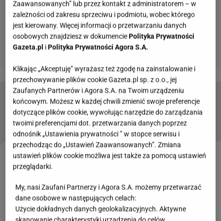
Zaawansowanych” lub przez kontakt z administratorem – w
zależności od zakresu sprzeciwu i podmiotu, wobec którego
jest kierowany. Więcej informacji o przetwarzaniu danych
osobowych znajdziesz w dokumencie
Polityka Prywatności
Gazeta.pl
i
Polityka Prywatności Agora S.A.
Klikając „Akceptuję” wyrażasz też zgodę na zainstalowanie i
przechowywanie plików cookie Gazeta.pl sp. z o.o., jej
Zaufanych Partnerów i Agora S.A. na Twoim urządzeniu
Miała 14 lat, kiedy poznała Elvisa. Presley
końcowym. Możesz w każdej chwili zmienić swoje preferencje
zmieniał kobiety jak rękawiczki
dotyczące plików cookie, wywołując narzędzie do zarządzania
twoimi preferencjami dot. przetwarzania danych poprzez
odnośnik „Ustawienia prywatności ” w stopce serwisu i
przechodząc do „Ustawień Zaawansowanych”. Zmiana
ustawień plików cookie możliwa jest także za pomocą ustawień
Zobacz wideo
"Elvis". Niezwykły Austin Butler w
przeglądarki.
pierwszym zwiastunie filmu o królu rock and rolla
My, nasi Zaufani Partnerzy i Agora S.A. możemy przetwarzać
dane osobowe w następujących celach:
Priscilla Presley z córką Lisą Marie. Jak bliźniczki?
Użycie dokładnych danych geolokalizacyjnych. Aktywne
skanowanie charakterystyki urządzenia do celów