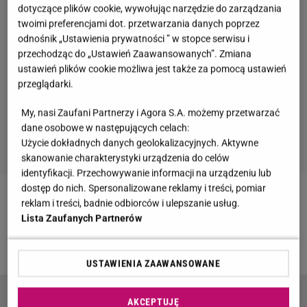
dotyczące plików cookie, wywołując narzędzie do zarządzania
twoimi preferencjami dot. przetwarzania danych poprzez
odnośnik „Ustawienia prywatności ” w stopce serwisu i
przechodząc do „Ustawień Zaawansowanych”. Zmiana
ustawień plików cookie możliwa jest także za pomocą ustawień
przeglądarki.
My, nasi Zaufani Partnerzy i Agora S.A. możemy przetwarzać
dane osobowe w następujących celach:
Użycie dokładnych danych geolokalizacyjnych. Aktywne
skanowanie charakterystyki urządzenia do celów
identyfikacji. Przechowywanie informacji na urządzeniu lub
dostęp do nich. Spersonalizowane reklamy i treści, pomiar
reklam i treści, badnie odbiorców i ulepszanie usług.
Zobacz wideo
Znamy sekret młodego wyglądu
Lista Zaufanych Partnerów
Roberta Lewandowskiego. Zdradziła go Anna
Lewandowska
USTAWIENIA ZAAWANSOWANE
Kamila Wybrańczyk jako złotowłosa blondynka.
AKCEPTUJĘ