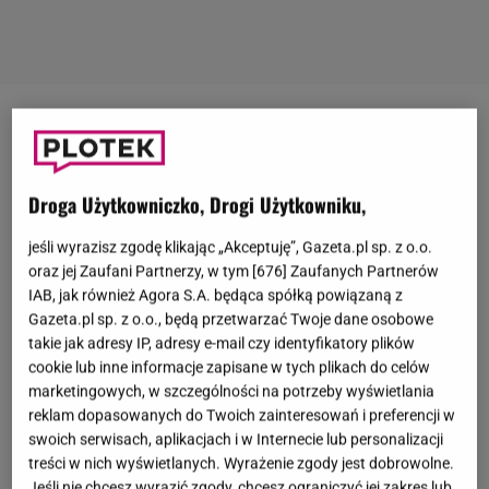
Emiliano Martinez
został ogłoszony najlepszym
bramkarzem podczas ceremonii medalowej
zakończonego mundialu w Katarze.
Piłkarz został
Droga Użytkowniczko, Drogi Użytkowniku,
prawdziwym bohaterem dla Argentyńczyków, bo w
jeśli wyrazisz zgodę klikając „Akceptuję”, Gazeta.pl sp. z o.o.
najważniejszych momentach spotkania obronił
oraz jej Zaufani Partnerzy, w tym [
676
] Zaufanych Partnerów
bramkę
. Martinez zwrócił też uwagę światowych
IAB, jak również Agora S.A. będąca spółką powiązaną z
Gazeta.pl sp. z o.o., będą przetwarzać Twoje dane osobowe
mediów wulgarnym gestem. Kiedy uradowany
takie jak adresy IP, adresy e-mail czy identyfikatory plików
odbierał Złotą Rękawicę, trochę go poniosło i
cookie lub inne informacje zapisane w tych plikach do celów
zszokował zebraną na stadionie publiczność i
marketingowych, w szczególności na potrzeby wyświetlania
reklam dopasowanych do Twoich zainteresowań i preferencji w
dygnitarzy, przykładając statuetkę do krocza. Teraz
swoich serwisach, aplikacjach i w Internecie lub personalizacji
przedmiotem publicznej debaty została jego stopa.
treści w nich wyświetlanych. Wyrażenie zgody jest dobrowolne.
Fani dopatrzyli się, że ma tylko cztery palce.
Jeśli nie chcesz wyrazić zgody, chcesz ograniczyć jej zakres lub