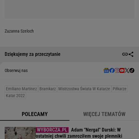
Zuzanna Szeloch
Dziękujemy za przeczytanie
Obserwuj nas
Emiliano Martinez
Bramkarz
Mistrzostwa Świata W Katarze
Piłkarze
Katar 2022
POLECAMY
WIĘCEJ TEMATÓW
Adam "Nergal" Darski: W
ostatniej chwili zamroziłem swoje plemniki