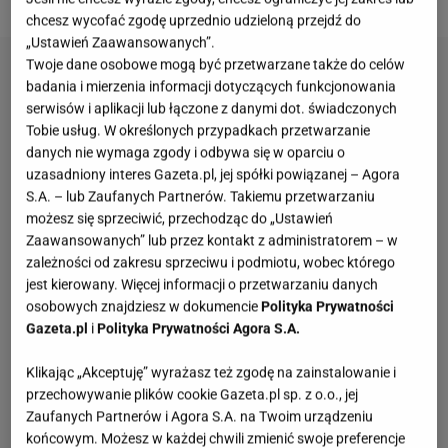
chcesz wycofać zgodę uprzednio udzieloną przejdź do
„Ustawień Zaawansowanych”.
Twoje dane osobowe mogą być przetwarzane także do celów
badania i mierzenia informacji dotyczących funkcjonowania
serwisów i aplikacji lub łączone z danymi dot. świadczonych
Tobie usług. W określonych przypadkach przetwarzanie
danych nie wymaga zgody i odbywa się w oparciu o
uzasadniony interes Gazeta.pl, jej spółki powiązanej – Agora
S.A. – lub Zaufanych Partnerów. Takiemu przetwarzaniu
możesz się sprzeciwić, przechodząc do „Ustawień
Zaawansowanych” lub przez kontakt z administratorem – w
zależności od zakresu sprzeciwu i podmiotu, wobec którego
jest kierowany. Więcej informacji o przetwarzaniu danych
osobowych znajdziesz w dokumencie
Polityka Prywatności
Gazeta.pl
i
Polityka Prywatności Agora S.A.
Klikając „Akceptuję” wyrażasz też zgodę na zainstalowanie i
przechowywanie plików cookie Gazeta.pl sp. z o.o., jej
Zaufanych Partnerów i Agora S.A. na Twoim urządzeniu
końcowym. Możesz w każdej chwili zmienić swoje preferencje