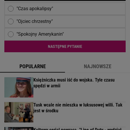
"Czas apokalipsy"
"Ojciec chrzestny"
"Spokojny Amerykanin"
NASTĘPNE PYTANIE
POPULARNE
NAJNOWSZE
Księżniczka musi iść do wojska. Tyle czasu
spędzi w armii
Tusk wcale nie mieszka w luksusowej willi. Tak
jest w środku
Kultowy serial powraca. "Line of Duty - wydział