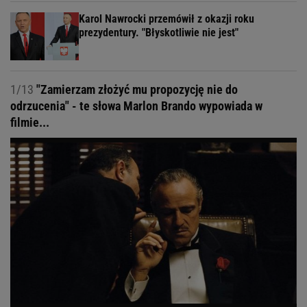
Karol Nawrocki przemówił z okazji roku
prezydentury. "Błyskotliwie nie jest"
1/13
"Zamierzam złożyć mu propozycję nie do
odrzucenia" - te słowa Marlon Brando wypowiada w
filmie...