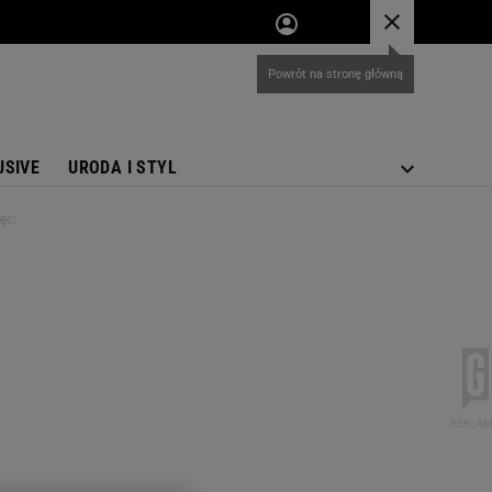
USIVE
URODA I STYL
jęcie wymiata