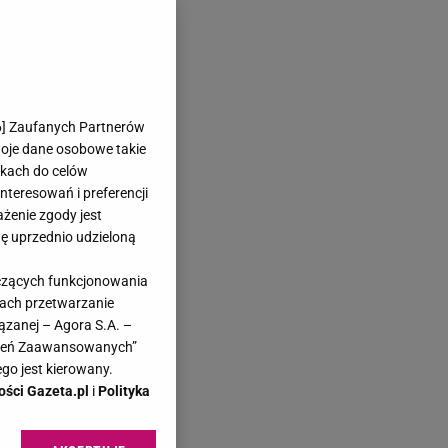
6
] Zaufanych Partnerów
woje dane osobowe takie
likach do celów
teresowań i preferencji
ażenie zgody jest
dę uprzednio udzieloną
yczących funkcjonowania
kach przetwarzanie
ązanej – Agora S.A. –
awień Zaawansowanych”
go jest kierowany.
ości Gazeta.pl
i
Polityka