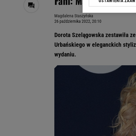
Fani: Marilyn Monroe
USTAWIENIA ZAA
Klikając „Akceptuję” wyra
Zaufanych Partnerów i A
Magdalena Staszyńska
dotyczące plików cookie,
26 października 2022, 20:10
odnośnik „Ustawienia pr
plików cookie możliwa je
Dorota Szelągowska zestawiła ze 
My, nasi Zaufani Partne
Urbańskiego w eleganckich styliz
Użycie dokładnych danych
wydaniu.
Przechowywanie informacji
badnie odbiorców i uleps