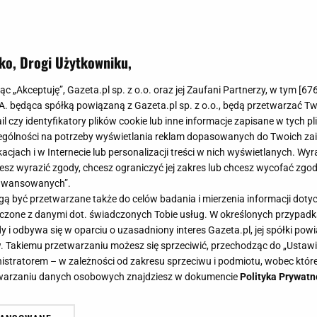
ko, Drogi Użytkowniku,
jąc „Akceptuję”, Gazeta.pl sp. z o.o. oraz jej Zaufani Partnerzy, w tym [
67
.A. będąca spółką powiązaną z Gazeta.pl sp. z o.o., będą przetwarzać T
ail czy identyfikatory plików cookie lub inne informacje zapisane w tych p
gólności na potrzeby wyświetlania reklam dopasowanych do Twoich zain
acjach i w Internecie lub personalizacji treści w nich wyświetlanych. Wyr
cesz wyrazić zgody, chcesz ograniczyć jej zakres lub chcesz wycofać zgo
aawansowanych”.
 być przetwarzane także do celów badania i mierzenia informacji dot
 łączone z danymi dot. świadczonych Tobie usług. W określonych przypad
i odbywa się w oparciu o uzasadniony interes Gazeta.pl, jej spółki powi
. Takiemu przetwarzaniu możesz się sprzeciwić, przechodząc do „Ust
nistratorem – w zależności od zakresu sprzeciwu i podmiotu, wobec które
etwarzaniu danych osobowych znajdziesz w dokumencie
Polityka Prywatn
okazała kulisy sesji zdjęciowej.