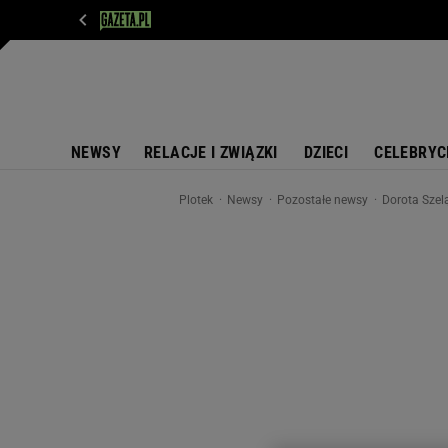
WIADOMOŚCI
NEXT
SPORT
PLOTEK
D
NEWSY
RELACJE I ZWIĄZKI
DZIECI
CELEBRYC
Plotek
Newsy
Pozostałe newsy
Dorota Szel