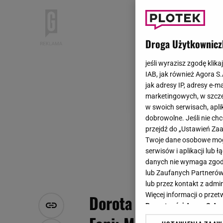
Droga Użytkownicz
jeśli wyrazisz zgodę klika
IAB, jak również Agora S
jak adresy IP, adresy e-m
marketingowych, w szcze
w swoich serwisach, aplik
dobrowolne. Jeśli nie ch
przejdź do „Ustawień Z
Twoje dane osobowe mogą
serwisów i aplikacji lub
danych nie wymaga zgody 
lub Zaufanych Partnerów
lub przez kontakt z admi
Więcej informacji o prz
Dorota Szelągowska p
Prywatności Agora S.A.