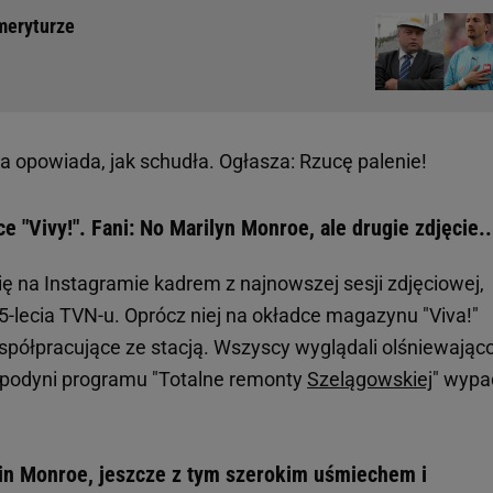
emeryturze
 opowiada, jak schudła. Ogłasza: Rzucę palenie!
 "Vivy!". Fani: No Marilyn Monroe, ale drugie zdjęcie..
ię na Instagramie kadrem z najnowszej sesji zdjęciowej,
5-lecia TVN-u. Oprócz niej na okładce magazynu "Viva!"
spółpracujące ze stacją. Wszyscy wyglądali olśniewająco
spodyni programu "Totalne remonty
Szelągowskiej
" wypa
in Monroe, jeszcze z tym szerokim uśmiechem i