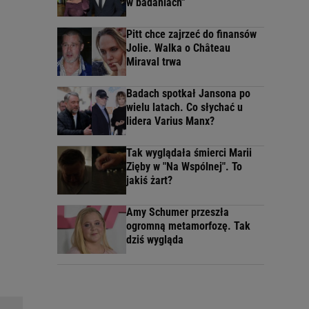
w badaniach"
Pitt chce zajrzeć do finansów
Jolie. Walka o Château
Miraval trwa
Badach spotkał Jansona po
wielu latach. Co słychać u
lidera Varius Manx?
Tak wyglądała śmierci Marii
Zięby w "Na Wspólnej". To
jakiś żart?
Amy Schumer przeszła
ogromną metamorfozę. Tak
dziś wygląda