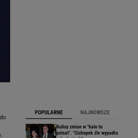
POPULARNE
NAJNOWSZE
 do
Kulisy zmian w "halo tu
polsat". "Cichopek źle wypadła
e.