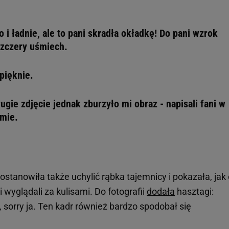
i ładnie, ale to pani skradła okładkę! Do pani wzrok
 szczery uśmiech.
pięknie.
ugie zdjęcie jednak zburzyło mi obraz - napisali fani w
amie.
postanowiła także uchylić rąbka tajemnicy i pokazała, jak
 wyglądali za kulisami. Do fotografii
dodała
hasztagi:
t, sorry ja. Ten kadr również bardzo spodobał się