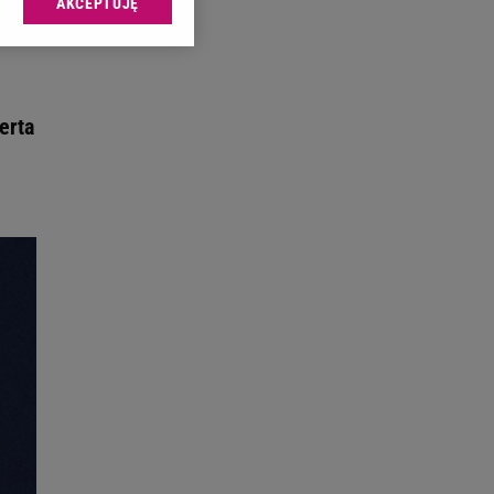
AKCEPTUJĘ
l sp. z o.o., jej
ić swoje preferencje
arzania danych poprzez
ych”. Zmiana ustawień
erta
ach:
 celów identyfikacji.
omiar reklam i treści,