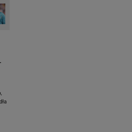
.
,
dła