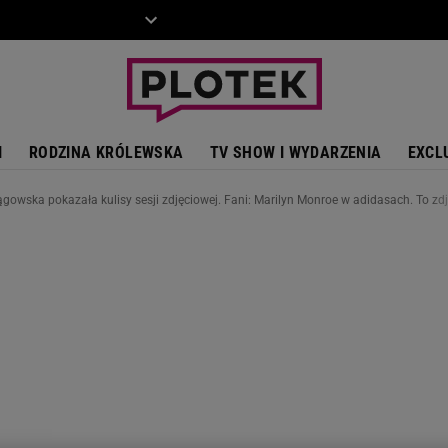
ZIECKO
MOTO
I
RODZINA KRÓLEWSKA
TV SHOW I WYDARZENIA
EXCL
ągowska pokazała kulisy sesji zdjęciowej. Fani: Marilyn Monroe w adidasach. To zd