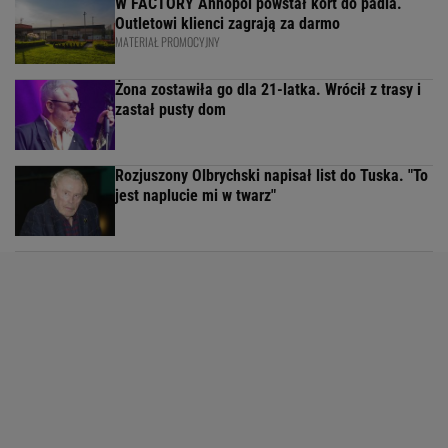
W FACTORY Annopol powstał kort do padla.
Outletowi klienci zagrają za darmo
MATERIAŁ PROMOCYJNY
Żona zostawiła go dla 21-latka. Wrócił z trasy i
zastał pusty dom
Rozjuszony Olbrychski napisał list do Tuska. "To
jest naplucie mi w twarz"