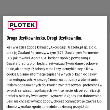
Droga Użytkowniczko, Drogi Użytkowniku,
W 2020 roku
Magda Mołek
zakończyła 16-letnią
jeśli wyrazisz zgodę klikając „Akceptuję”, Gazeta.pl sp. z o.o.
współpracę z
TVN
-em i zapowiedziała odejście z
oraz jej Zaufani Partnerzy, w tym [
676
] Zaufanych Partnerów
IAB, jak również Agora S.A. będąca spółką powiązaną z
telewizji. Dziennikarka otworzyła kanał na YouTubie,
Gazeta.pl sp. z o.o., będą przetwarzać Twoje dane osobowe
gdzie przeprowadza rozmowy z zaproszonymi
takie jak adresy IP, adresy e-mail czy identyfikatory plików
gośćmi. W marcu tego roku w rozmowie z
cookie lub inne informacje zapisane w tych plikach do celów
marketingowych, w szczególności na potrzeby wyświetlania
JastrząbPost podkreślała, że nie żałuje podjętej
reklam dopasowanych do Twoich zainteresowań i preferencji w
decyzji, a za telewizją nie tęskni. Z informacji, do
swoich serwisach, aplikacjach i w Internecie lub personalizacji
których dotarła Plejada, wynika jednak zgoła co
treści w nich wyświetlanych. Wyrażenie zgody jest dobrowolne.
Jeśli nie chcesz wyrazić zgody, chcesz ograniczyć jej zakres lub
innego. Informator serwisu związany z produkcją
chcesz wycofać zgodę uprzednio udzieloną przejdź do
"Tańca z Gwiazdami"
przekazał, że Mołek zgodziła