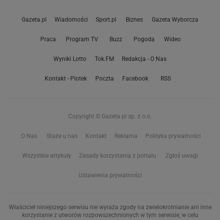
Gazeta.pl
Wiadomości
Sport.pl
Biznes
Gazeta Wyborcza
Praca
Program TV
Buzz
Pogoda
Wideo
Wyniki Lotto
Tok.FM
Redakcja - O Nas
Kontakt - Plotek
Poczta
Facebook
RSS
Copyright © Gazeta.pl sp. z o.o.
O Nas
Staże u nas
Kontakt
Reklama
Polityka prywatności
Wszystkie artykuły
Zasady korzystania z portalu
Zgłoś uwagi
Ustawienia prywatności
Właściciel niniejszego serwisu nie wyraża zgody na zwielokrotnianie ani inne
korzystanie z utworów rozpowszechnionych w tym serwisie, w celu