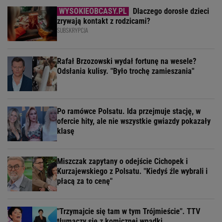
Dlaczego dorosłe dzieci
zrywają kontakt z rodzicami?
SUBSKRYPCJA
Rafał Brzozowski wydał fortunę na wesele?
Odsłania kulisy. "Było trochę zamieszania"
Po ramówce Polsatu. Ida przejmuje stację, w
ofercie hity, ale nie wszystkie gwiazdy pokazały
klasę
Miszczak zapytany o odejście Cichopek i
Kurzajewskiego z Polsatu. "Kiedyś źle wybrali i
płacą za to cenę"
"Trzymajcie się tam w tym Trójmieście". TTV
tłumaczy się z komicznej wpadki