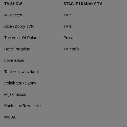
TV SHOW
STACJE I KANAŁY TV
Milionerzy
TVP
Dzień Dobry TVN
TVN
The Voice Of Poland
Polsat
Hotel Paradise
TVP Info
Love Island
Taniec z gwiazdami
Rolnik Szuka Żony
M jak miłość
Kuchenne Rewolucje
MODA