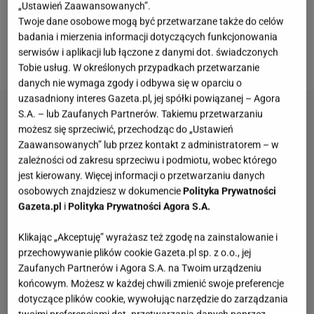
„Ustawień Zaawansowanych”.
się zostać uczestniczką tanecznego show, po cichu
Twoje dane osobowe mogą być przetwarzane także do celów
badania i mierzenia informacji dotyczących funkcjonowania
licząc, że powrót na antenę może okazać się
serwisów i aplikacji lub łączone z danymi dot. świadczonych
długofalową inwestycją.
Tobie usług. W określonych przypadkach przetwarzanie
danych nie wymaga zgody i odbywa się w oparciu o
uzasadniony interes Gazeta.pl, jej spółki powiązanej – Agora
S.A. – lub Zaufanych Partnerów. Takiemu przetwarzaniu
możesz się sprzeciwić, przechodząc do „Ustawień
Zaawansowanych” lub przez kontakt z administratorem – w
zależności od zakresu sprzeciwu i podmiotu, wobec którego
jest kierowany. Więcej informacji o przetwarzaniu danych
osobowych znajdziesz w dokumencie
Polityka Prywatności
Gazeta.pl
i
Polityka Prywatności Agora S.A.
Klikając „Akceptuję” wyrażasz też zgodę na zainstalowanie i
przechowywanie plików cookie Gazeta.pl sp. z o.o., jej
Zaufanych Partnerów i Agora S.A. na Twoim urządzeniu
końcowym. Możesz w każdej chwili zmienić swoje preferencje
dotyczące plików cookie, wywołując narzędzie do zarządzania