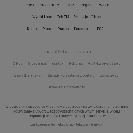
Praca
Program TV
Buzz
Pogoda
Wideo
Wyniki Lotto
Tok.FM
Redakcja - O Nas
Kontakt - Plotek
Poczta
Facebook
RSS
Copyright © Gazeta.pl sp. z o.o.
O Nas
Staże u nas
Kontakt
Reklama
Polityka prywatności
Wszystkie artykuły
Zasady korzystania z portalu
Zgłoś uwagi
Ustawienia prywatności
Właściciel niniejszego serwisu nie wyraża zgody na zwielokrotnianie ani inne
korzystanie z utworów rozpowszechnionych w tym serwisie, w celu
eksploracji tekstów i danych. Więcej informacji w
zastrzeżeniu dot. eksploracji tekstów i danych