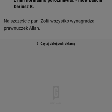
z nim normalnie porozmawiać - mów babcia
Dariusz K.
Na szczęście pani Zofii wszystko wynagradza
prawnuczek Allan.