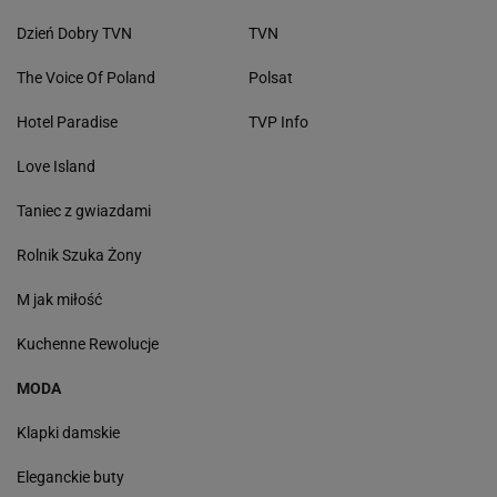
Dzień Dobry TVN
TVN
The Voice Of Poland
Polsat
Hotel Paradise
TVP Info
Love Island
Taniec z gwiazdami
Rolnik Szuka Żony
M jak miłość
Kuchenne Rewolucje
MODA
Klapki damskie
Eleganckie buty