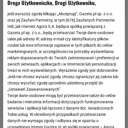
Droga Użytkowniczko, Drogi Użytkowniku,
jeśli wyrazisz zgodę klikając „Akceptuję”, Gazeta.pl sp. z o.o.
oraz jej Zaufani Partnerzy, w tym [
676
] Zaufanych Partnerów
Sprawą
Dariusza K.
i jego relacjami z rodziną w
IAB, jak również Agora S.A. będąca spółką powiązaną z
Gazeta.pl sp. z o.o., będą przetwarzać Twoje dane osobowe
ostatnim czasie żyją wszystkie media. B
yły mąż
takie jak adresy IP, adresy e-mail czy identyfikatory plików
Edyty Górniak po ponad trzech latach opuścił
cookie lub inne informacje zapisane w tych plikach do celów
więzienie
, ale podobno ani razu nie skontaktował się
marketingowych, w szczególności na potrzeby wyświetlania
reklam dopasowanych do Twoich zainteresowań i preferencji w
z najbliższymi. Najpierw informację potwierdził
swoich serwisach, aplikacjach i w Internecie lub personalizacji
przyjaciel
rodziny, następnie jego
syn Allan
treści w nich wyświetlanych. Wyrażenie zgody jest dobrowolne.
opublikował enigmatyczny wpis na Dzień Ojca
, a
Jeśli nie chcesz wyrazić zgody, chcesz ograniczyć jej zakres lub
chcesz wycofać zgodę uprzednio udzieloną przejdź do
teraz głos zabrała seniorka rodu - babcia.
„Ustawień Zaawansowanych”.
Twoje dane osobowe mogą być przetwarzane także do celów
badania i mierzenia informacji dotyczących funkcjonowania
serwisów i aplikacji lub łączone z danymi dot. świadczonych
Tobie usług. W określonych przypadkach przetwarzanie
danych nie wymaga zgody i odbywa się w oparciu o
uzasadniony interes Gazeta.pl, jej spółki powiązanej – Agora