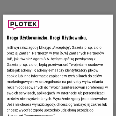
Grzegorz Halama
jest obecny na polskiej scenie
Droga Użytkowniczko, Drogi Użytkowniku,
kabaretowej od niemal 20 lat. Do tej pory był
kojarzony jako Pan Józek, hodowca kur. Podczas
jeśli wyrazisz zgodę klikając „Akceptuję”, Gazeta.pl sp. z o.o.
oraz jej Zaufani Partnerzy, w tym [
676
] Zaufanych Partnerów
występów Halama zwykle miał na sobie żółty golf
IAB, jak również Agora S.A. będąca spółką powiązaną z
podkreślający jego sporych rozmiarów brzuch.
Gazeta.pl sp. z o.o., będą przetwarzać Twoje dane osobowe
Wkrótce artysta będzie musiał zmienić wizerunek
takie jak adresy IP, adresy e-mail czy identyfikatory plików
cookie lub inne informacje zapisane w tych plikach do celów
sceniczny, ponieważ traci na wadze. W rozmowie z
marketingowych, w szczególności na potrzeby wyświetlania
"
Super Expressem
" opowiedział o swojej oryginalnej
reklam dopasowanych do Twoich zainteresowań i preferencji w
diecie.
swoich serwisach, aplikacjach i w Internecie lub personalizacji
treści w nich wyświetlanych. Wyrażenie zgody jest dobrowolne.
Jeśli nie chcesz wyrazić zgody, chcesz ograniczyć jej zakres lub
chcesz wycofać zgodę uprzednio udzieloną przejdź do
„Ustawień Zaawansowanych”.