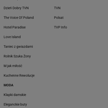
Dzień Dobry TVN
TVN
The Voice Of Poland
Polsat
Hotel Paradise
TVP Info
Love Island
Taniec z gwiazdami
Rolnik Szuka Żony
M jak miłość
Kuchenne Rewolucje
MODA
Klapki damskie
Eleganckie buty