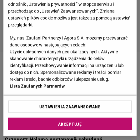
odnośnik „Ustawienia prywatności ” w stopce serwisu i
przechodząc do „Ustawień Zaawansowanych”. Zmiana
ustawień plików cookie możliwa jest także za pomocą ustawień
przeglądarki.
My, nasi Zaufani Partnerzy i Agora S.A. możemy przetwarzać
dane osobowe w następujących celach:
Użycie dokładnych danych geolokalizacyjnych. Aktywne
skanowanie charakterystyki urządzenia do celów
identyfikacji. Przechowywanie informacji na urządzeniu lub
ZOBACZ
:
Grzegorz Halama ma nową partnerkę.
dostęp do nich. Spersonalizowane reklamy i treści, pomiar
Jest sporo młodsza. Prawie tyle samo lat ma jego
reklam i treści, badnie odbiorców i ulepszanie usług.
córka
Lista Zaufanych Partnerów
Zobacz wideo
Nie tylko Karolina Szostak przeszła
USTAWIENIA ZAAWANSOWANE
ogromną metamorfozę. Te gwiazdy też sporo
schudły
AKCEPTUJĘ
Grzegorz Halama postanowił schudnąć