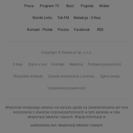
Praca
Program TV
Buzz
Pogoda
Wideo
Wyniki Lotto
Tok.FM
Redakcja - O Nas
Kontakt - Plotek
Poczta
Facebook
RSS
Copyright © Gazeta.pl sp. z o.o.
O Nas
Staże u nas
Kontakt
Reklama
Polityka prywatności
Wszystkie artykuły
Zasady korzystania z portalu
Zgłoś uwagi
Ustawienia prywatności
Właściciel niniejszego serwisu nie wyraża zgody na zwielokrotnianie ani inne
korzystanie z utworów rozpowszechnionych w tym serwisie, w celu
eksploracji tekstów i danych. Więcej informacji w
zastrzeżeniu dot. eksploracji tekstów i danych