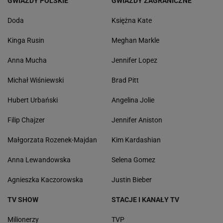
GWIAZDY POLSKIE
GWIAZDY ZAGRANICZNE
Doda
Księżna Kate
Kinga Rusin
Meghan Markle
Anna Mucha
Jennifer Lopez
Michał Wiśniewski
Brad Pitt
Hubert Urbański
Angelina Jolie
Filip Chajzer
Jennifer Aniston
Małgorzata Rozenek-Majdan
Kim Kardashian
Anna Lewandowska
Selena Gomez
Agnieszka Kaczorowska
Justin Bieber
TV SHOW
STACJE I KANAŁY TV
Milionerzy
TVP