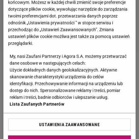
końcowym. Możesz w każdej chwili zmienić swoje preferencje
dotyczące plików cookie, wywołując narzędzie do zarządzania
twoimi preferencjami dot. przetwarzania danych poprzez
odnośnik „Ustawienia prywatności ” w stopce serwisu i
przechodząc do „Ustawień Zaawansowanych”. Zmiana
ustawień plików cookie możliwa jest także za pomocą ustawień
przeglądarki.
My, nasi Zaufani Partnerzy i Agora S.A. możemy przetwarzać
dane osobowe w następujących celach:
Zobacz wideo
"Milionerzy" usunęli się w cień w TVN
Użycie dokładnych danych geolokalizacyjnych. Aktywne
na rzecz "The Floor". Kazen wyznaje prawdę o
skanowanie charakterystyki urządzenia do celów
usunięciu programu Urbańskiego
identyfikacji. Przechowywanie informacji na urządzeniu lub
dostęp do nich. Spersonalizowane reklamy i treści, pomiar
reklam i treści, badnie odbiorców i ulepszanie usług.
"Milionerzy". Uczestnik nie znał wierszyku dla
Lista Zaufanych Partnerów
dzieci. Poprosił o pomoc publiczność
USTAWIENIA ZAAWANSOWANE
Zdarza się, że z pozoru proste pytania okazują się
tymi najtrudniejszymi. Wojciech dobrze