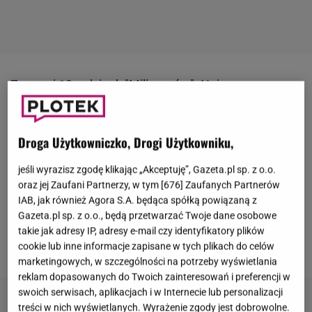
Za nami 12. odcinek "
Milionerów
". Najnowszy sezon
programu emitowany jest w
Polsacie
- choć
wcześniej przez lata mogliśmy go oglądać w
TVN
.
Droga Użytkowniczko, Drogi Użytkowniku,
Niezmiennie prowadzącym format jest
Hubert
Urbański
. Tym razem o główną nagrodę w
jeśli wyrazisz zgodę klikając „Akceptuję”, Gazeta.pl sp. z o.o.
programie walczył Wojciech Marszał, który w
oraz jej Zaufani Partnerzy, w tym [
676
] Zaufanych Partnerów
IAB, jak również Agora S.A. będąca spółką powiązaną z
pewnym momencie "utknął" na pytaniu o
Gazeta.pl sp. z o.o., będą przetwarzać Twoje dane osobowe
gwarantowaną pulę. Okazało się, że problemem
takie jak adresy IP, adresy e-mail czy identyfikatory plików
była bajka dla dzieci.
cookie lub inne informacje zapisane w tych plikach do celów
marketingowych, w szczególności na potrzeby wyświetlania
reklam dopasowanych do Twoich zainteresowań i preferencji w
swoich serwisach, aplikacjach i w Internecie lub personalizacji
treści w nich wyświetlanych. Wyrażenie zgody jest dobrowolne.