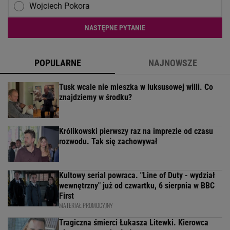
Wojciech Pokora
NASTĘPNE PYTANIE
POPULARNE
NAJNOWSZE
Tusk wcale nie mieszka w luksusowej willi. Co
znajdziemy w środku?
Królikowski pierwszy raz na imprezie od czasu
rozwodu. Tak się zachowywał
Kultowy serial powraca. "Line of Duty - wydział
wewnętrzny" już od czwartku, 6 sierpnia w BBC
First
MATERIAŁ PROMOCYJNY
Tragiczna śmierci Łukasza Litewki. Kierowca