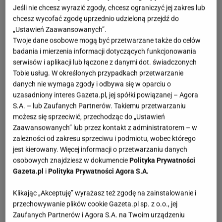
Jeśli nie chcesz wyrazić zgody, chcesz ograniczyć jej zakres lub
chcesz wycofać zgodę uprzednio udzieloną przejdź do
„Ustawień Zaawansowanych”.
Twoje dane osobowe mogą być przetwarzane także do celów
badania i mierzenia informacji dotyczących funkcjonowania
serwisów i aplikacji lub łączone z danymi dot. świadczonych
Tobie usług. W określonych przypadkach przetwarzanie
danych nie wymaga zgody i odbywa się w oparciu o
uzasadniony interes Gazeta.pl, jej spółki powiązanej – Agora
S.A. – lub Zaufanych Partnerów. Takiemu przetwarzaniu
możesz się sprzeciwić, przechodząc do „Ustawień
Zaawansowanych” lub przez kontakt z administratorem – w
zależności od zakresu sprzeciwu i podmiotu, wobec którego
jest kierowany. Więcej informacji o przetwarzaniu danych
osobowych znajdziesz w dokumencie
Polityka Prywatności
Gazeta.pl
i
Polityka Prywatności Agora S.A.
Klikając „Akceptuję” wyrażasz też zgodę na zainstalowanie i
przechowywanie plików cookie Gazeta.pl sp. z o.o., jej
Zaufanych Partnerów i Agora S.A. na Twoim urządzeniu