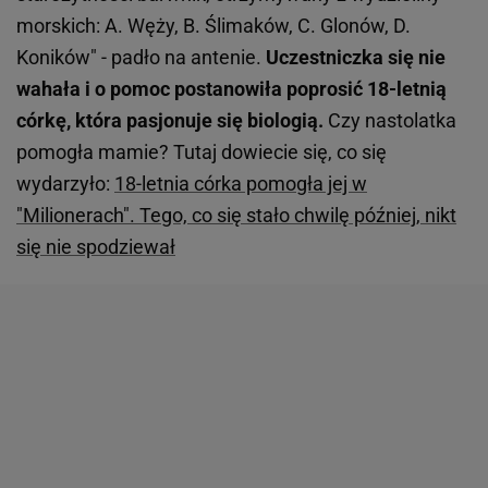
morskich: A. Węży, B. Ślimaków, C. Glonów, D.
Koników" - padło na antenie.
Uczestniczka się nie
wahała i o pomoc postanowiła poprosić 18-letnią
córkę, która pasjonuje się biologią.
Czy nastolatka
pomogła mamie? Tutaj dowiecie się, co się
wydarzyło:
18-letnia córka pomogła jej w
"Milionerach". Tego, co się stało chwilę później, nikt
się nie spodziewał