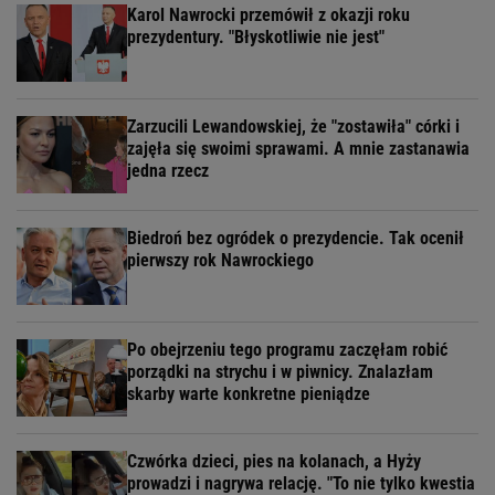
Karol Nawrocki przemówił z okazji roku
prezydentury. "Błyskotliwie nie jest"
Zarzucili Lewandowskiej, że "zostawiła" córki i
zajęła się swoimi sprawami. A mnie zastanawia
jedna rzecz
Biedroń bez ogródek o prezydencie. Tak ocenił
pierwszy rok Nawrockiego
Po obejrzeniu tego programu zaczęłam robić
porządki na strychu i w piwnicy. Znalazłam
skarby warte konkretne pieniądze
Czwórka dzieci, pies na kolanach, a Hyży
prowadzi i nagrywa relację. "To nie tylko kwestia