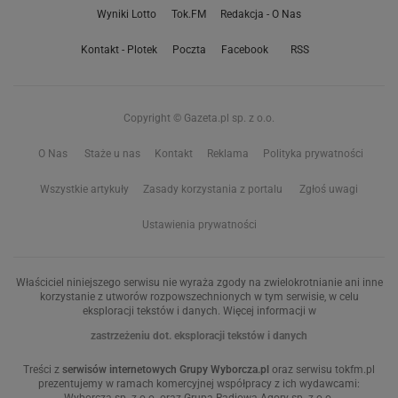
Wyniki Lotto
Tok.FM
Redakcja - O Nas
Kontakt - Plotek
Poczta
Facebook
RSS
Copyright © Gazeta.pl sp. z o.o.
O Nas
Staże u nas
Kontakt
Reklama
Polityka prywatności
Wszystkie artykuły
Zasady korzystania z portalu
Zgłoś uwagi
Ustawienia prywatności
Właściciel niniejszego serwisu nie wyraża zgody na zwielokrotnianie ani inne
korzystanie z utworów rozpowszechnionych w tym serwisie, w celu
eksploracji tekstów i danych. Więcej informacji w
zastrzeżeniu dot. eksploracji tekstów i danych
Treści z
serwisów internetowych Grupy Wyborcza.pl
oraz serwisu tokfm.pl
prezentujemy w ramach komercyjnej współpracy z ich wydawcami: