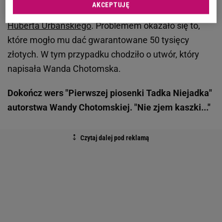
AKCEPTUJĘ
odpowiedział na sześć z pytań, które usłyszał z ust
Huberta Urbańskiego
. Problemem okazało się to,
które mogło mu dać gwarantowane 50 tysięcy
złotych. W tym przypadku chodziło o utwór, który
napisała Wanda Chotomska.
Dokończ wers "Pierwszej piosenki Tadka Niejadka"
autorstwa Wandy Chotomskiej. "Nie zjem kaszki..."