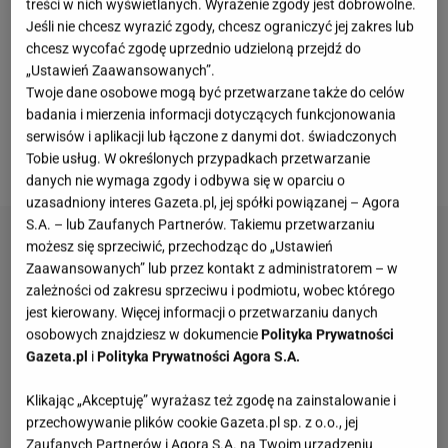
treści w nich wyświetlanych. Wyrażenie zgody jest dobrowolne.
łez. Mało tego, panowie tak się rozwinęli, że
Jeśli nie chcesz wyrazić zgody, chcesz ograniczyć jej zakres lub
występują już nie tylko w telewizji, ale działają
chcesz wycofać zgodę uprzednio udzieloną przejdź do
„Ustawień Zaawansowanych”.
również w mediach społecznościowych. Prowadzą
Twoje dane osobowe mogą być przetwarzane także do celów
dobrze prosperujący kanał na
YouTubie
, gdzie dzielą
badania i mierzenia informacji dotyczących funkcjonowania
się perypetiami. Jak zaczęła się ich przygoda ze
serwisów i aplikacji lub łączone z danymi dot. świadczonych
Tobie usług. W określonych przypadkach przetwarzanie
światem mediów? Wszystko przez Jarka.
danych nie wymaga zgody i odbywa się w oparciu o
uzasadniony interes Gazeta.pl, jej spółki powiązanej – Agora
S.A. – lub Zaufanych Partnerów. Takiemu przetwarzaniu
możesz się sprzeciwić, przechodząc do „Ustawień
Zaawansowanych” lub przez kontakt z administratorem – w
zależności od zakresu sprzeciwu i podmiotu, wobec którego
jest kierowany. Więcej informacji o przetwarzaniu danych
osobowych znajdziesz w dokumencie
Polityka Prywatności
Gazeta.pl
i
Polityka Prywatności Agora S.A.
Klikając „Akceptuję” wyrażasz też zgodę na zainstalowanie i
przechowywanie plików cookie Gazeta.pl sp. z o.o., jej
Zaufanych Partnerów i Agora S.A. na Twoim urządzeniu