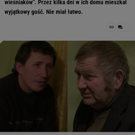
wieśniaków". Przez kilka dni w ich domu mieszkał
wyjątkowy gość. Nie miał łatwo.