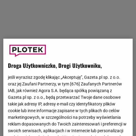
"Rolnicy. Podlasie"
to format, który pojawia się na
antenie
Fokus TV
. Przez kilka lat program
Droga Użytkowniczko, Drogi Użytkowniku,
zgromadził wokół siebie sporą rzeszę fanów, którzy
jeśli wyrazisz zgodę klikając „Akceptuję”, Gazeta.pl sp. z o.o.
z zaciekawieniem śledzą losy, a także dalsze
oraz jej Zaufani Partnerzy, w tym [
676
] Zaufanych Partnerów
poczynania uczestników, którzy na co dzień zajmują
IAB, jak również Agora S.A. będąca spółką powiązaną z
się prowadzeniem gospodarstw rolnych.
Nie da się
Gazeta.pl sp. z o.o., będą przetwarzać Twoje dane osobowe
takie jak adresy IP, adresy e-mail czy identyfikatory plików
ukryć, że jednymi z
cookie lub inne informacje zapisane w tych plikach do celów
najpopularniejszych bohaterów telewizyjnego show
marketingowych, w szczególności na potrzeby wyświetlania
są Andrzej i Gienek z Plutycz.
Syn i ojciec tworzą
reklam dopasowanych do Twoich zainteresowań i preferencji w
swoich serwisach, aplikacjach i w Internecie lub personalizacji
nietypowy duet, który potrafi rozbawić widzów aż do