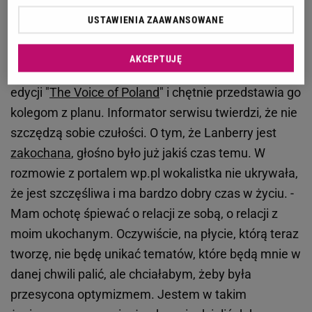
Choć Lanberry i Ernest Staniaszek nie pokazują się
USTAWIENIA ZAAWANSOWANE
razem publicznie, to mają nie kryć się z własnymi
uczuciami. Jak donosi portal Plejada, artystka
AKCEPTUJĘ
zabiera ukochanego na nagrania najnowszej
edycji "
The Voice of Poland
" i chętnie przedstawia go
kolegom z planu. Informator serwisu twierdzi, że nie
szczędzą sobie czułości. O tym, że Lanberry jest
zakochana
, głośno było już jakiś czas temu. W
rozmowie z portalem wp.pl wokalistka nie ukrywała,
że jest szczęśliwa i ma bardzo dobry czas w życiu. -
Mam ochotę śpiewać o relacji ze sobą, o relacji z
moim ukochanym. Oczywiście, na płycie, którą teraz
tworzę, nie będę unikać tematów, które będą mnie w
danej chwili palić, ale chciałabym, żeby była
przesycona optymizmem. Jestem w takim