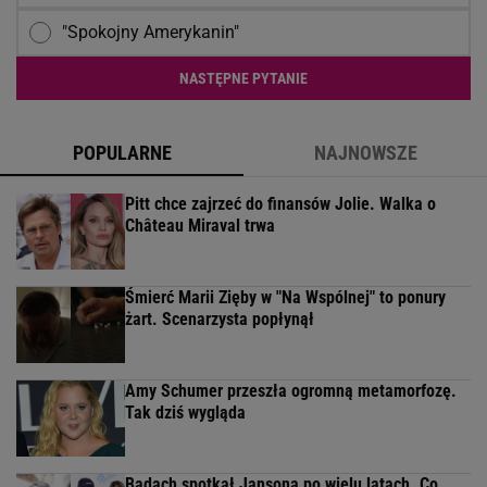
"Spokojny Amerykanin"
NASTĘPNE PYTANIE
POPULARNE
NAJNOWSZE
Pitt chce zajrzeć do finansów Jolie. Walka o
Château Miraval trwa
Śmierć Marii Zięby w "Na Wspólnej" to ponury
żart. Scenarzysta popłynął
Amy Schumer przeszła ogromną metamorfozę.
Tak dziś wygląda
Badach spotkał Jansona po wielu latach. Co