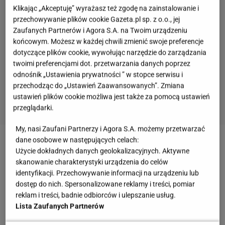
Klikając „Akceptuję” wyrażasz też zgodę na zainstalowanie i
przechowywanie plików cookie Gazeta.pl sp. z o.o., jej
Zaufanych Partnerów i Agora S.A. na Twoim urządzeniu
końcowym. Możesz w każdej chwili zmienić swoje preferencje
dotyczące plików cookie, wywołując narzędzie do zarządzania
twoimi preferencjami dot. przetwarzania danych poprzez
odnośnik „Ustawienia prywatności ” w stopce serwisu i
przechodząc do „Ustawień Zaawansowanych”. Zmiana
ustawień plików cookie możliwa jest także za pomocą ustawień
przeglądarki.
My, nasi Zaufani Partnerzy i Agora S.A. możemy przetwarzać
dane osobowe w następujących celach:
Zobacz wideo
Lanberry o tym, dlaczego niektórzy
Użycie dokładnych danych geolokalizacyjnych. Aktywne
przepadają po "The Voice of Poland"
skanowanie charakterystyki urządzenia do celów
identyfikacji. Przechowywanie informacji na urządzeniu lub
dostęp do nich. Spersonalizowane reklamy i treści, pomiar
Lanberry jest zakochana. Ukochanego zna od lat.
reklam i treści, badnie odbiorców i ulepszanie usług.
Poznali się na planie "The Voice of Poland"
Lista Zaufanych Partnerów