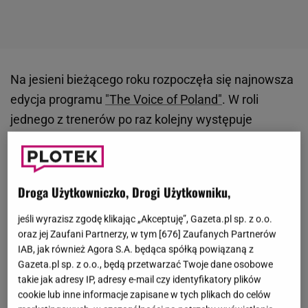
Na jesieni bieżącego roku rozpoczęła się najnowsza
edycja programu
"The Voice of Poland"
. W roli
jednego z trenerów po raz kolejny występuje
Lanberry
. Wokalistka zaczynała swoją przygodę z
programem dawno temu, ale jako
uczestniczka
.
Wystąpiła w 2013 roku, jednak wówczas nie zaszła
Droga Użytkowniczko, Drogi Użytkowniku,
zbyt daleko. W tym samym sezonie śpiewał Ernest
Staniaszek z drużyny
Marka Piekarczyka
. Jak się
jeśli wyrazisz zgodę klikając „Akceptuję”, Gazeta.pl sp. z o.o.
oraz jej Zaufani Partnerzy, w tym [
676
] Zaufanych Partnerów
okazuje, prawie dziesięć lat później ścieżki byłego
IAB, jak również Agora S.A. będąca spółką powiązaną z
uczestnika i artystki ponownie się skrzyżowały.
Gazeta.pl sp. z o.o., będą przetwarzać Twoje dane osobowe
Wokalista skradł serce
Lanberry
i zagościł w nim na
takie jak adresy IP, adresy e-mail czy identyfikatory plików
cookie lub inne informacje zapisane w tych plikach do celów
dłużej.