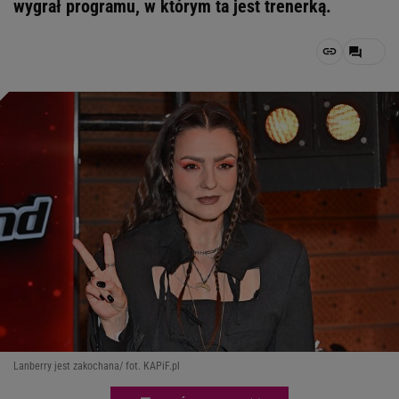
wygrał programu, w którym ta jest trenerką.
Lanberry jest zakochana/ fot. KAPiF.pl