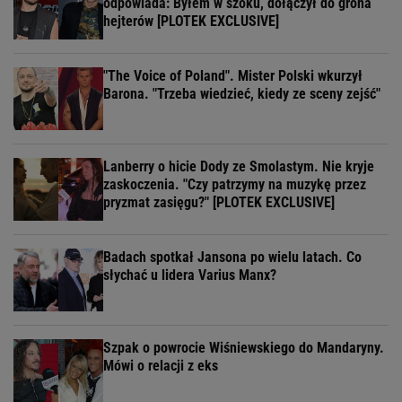
odpowiada: Byłem w szoku, dołączył do grona
hejterów [PLOTEK EXCLUSIVE]
"The Voice of Poland". Mister Polski wkurzył
Barona. "Trzeba wiedzieć, kiedy ze sceny zejść"
Lanberry o hicie Dody ze Smolastym. Nie kryje
zaskoczenia. "Czy patrzymy na muzykę przez
pryzmat zasięgu?" [PLOTEK EXCLUSIVE]
Badach spotkał Jansona po wielu latach. Co
słychać u lidera Varius Manx?
Szpak o powrocie Wiśniewskiego do Mandaryny.
Mówi o relacji z eks