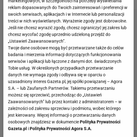
marketingowych, w szczególności na potrzeby wyświetlania
reklam dopasowanych do Twoich zainteresowań i preferencji w
swoich serwisach, aplikacjach i w Internecie lub personalizacji
treści w nich wyświetlanych. Wyrażenie zgody jest dobrowolne.
Jeśli nie chcesz wyrazić zgody, chcesz ograniczyć jej zakres lub
chcesz wycofać zgodę uprzednio udzieloną przejdź do
„Ustawień Zaawansowanych”.
Twoje dane osobowe mogą być przetwarzane także do celów
badania i mierzenia informacji dotyczących funkcjonowania
serwisów i aplikacji lub łączone z danymi dot. świadczonych
Tobie usług. W określonych przypadkach przetwarzanie
danych nie wymaga zgody i odbywa się w oparciu o
uzasadniony interes Gazeta.pl, jej spółki powiązanej – Agora
S.A. – lub Zaufanych Partnerów. Takiemu przetwarzaniu
możesz się sprzeciwić, przechodząc do „Ustawień
Zaawansowanych” lub przez kontakt z administratorem – w
zależności od zakresu sprzeciwu i podmiotu, wobec którego
jest kierowany. Więcej informacji o przetwarzaniu danych
osobowych znajdziesz w dokumencie
Polityka Prywatności
Gazeta.pl
i
Polityka Prywatności Agora S.A.