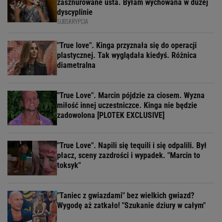
zasznurowane usta. Byłam wychowana w dużej
dyscyplinie
SUBSKRYPCJA
"True love". Kinga przyznała się do operacji
plastycznej. Tak wyglądała kiedyś. Różnica
diametralna
"True Love". Marcin pójdzie za ciosem. Wyzna
miłość innej uczestniczce. Kinga nie będzie
zadowolona [PLOTEK EXCLUSIVE]
"True Love". Napili się tequili i się odpalili. Był
płacz, sceny zazdrości i wypadek. "Marcin to
toksyk"
"Taniec z gwiazdami" bez wielkich gwiazd?
Wygodę aż zatkało! "Szukanie dziury w całym"