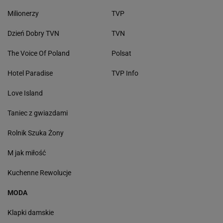
Milionerzy
TVP
Dzień Dobry TVN
TVN
The Voice Of Poland
Polsat
Hotel Paradise
TVP Info
Love Island
Taniec z gwiazdami
Rolnik Szuka Żony
M jak miłość
Kuchenne Rewolucje
MODA
Klapki damskie