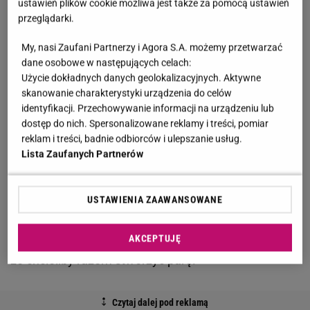
ustawień plików cookie możliwa jest także za pomocą ustawień
spraw marketingu i sprzedaży. Mężczyzna ma za
przeglądarki.
sobą dwa poważne
związki
, które nie przetrwały
My, nasi Zaufani Partnerzy i Agora S.A. możemy przetwarzać
próby czasu. W programie
"True Love"
wpadły mu w
dane osobowe w następujących celach:
oko dwie
uczestniczki
. Co więcej, w najnowszym
Użycie dokładnych danych geolokalizacyjnych. Aktywne
skanowanie charakterystyki urządzenia do celów
odcinku obu paniom zadeklaruje chęć stworzenia
identyfikacji. Przechowywanie informacji na urządzeniu lub
relacji.
dostęp do nich. Spersonalizowane reklamy i treści, pomiar
reklam i treści, badnie odbiorców i ulepszanie usług.
Lista Zaufanych Partnerów
Po
Ceremonii Miłości
część
uczestników
będzie
USTAWIENIA ZAAWANSOWANE
siedzieć przy barze. Z kolei Kuba wraz z Julką
udadzą się w przestronne miejsce i wyznają sobie,
AKCEPTUJĘ
że chcieliby razem stworzyć parę.