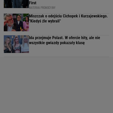
First
MATERIAŁ PROMOCYJNY
Miszczak o odejściu Cichopek i Kurzajewskiego.
"Kiedyś źle wybrali"
Ida przejmuje Polast. W ofercie hity, ale nie
wszystkie gwiazdy pokazały klasę