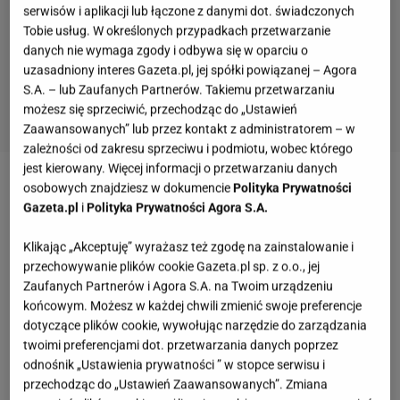
serwisów i aplikacji lub łączone z danymi dot. świadczonych
Tobie usług. W określonych przypadkach przetwarzanie
danych nie wymaga zgody i odbywa się w oparciu o
uzasadniony interes Gazeta.pl, jej spółki powiązanej – Agora
S.A. – lub Zaufanych Partnerów. Takiemu przetwarzaniu
możesz się sprzeciwić, przechodząc do „Ustawień
Zaawansowanych” lub przez kontakt z administratorem – w
zależności od zakresu sprzeciwu i podmiotu, wobec którego
jest kierowany. Więcej informacji o przetwarzaniu danych
osobowych znajdziesz w dokumencie
Polityka Prywatności
Zobacz wideo
"True Love". Kuba i Julka wyznają, że
Gazeta.pl
i
Polityka Prywatności Agora S.A.
chcą stworzyć razem parę
Klikając „Akceptuję” wyrażasz też zgodę na zainstalowanie i
przechowywanie plików cookie Gazeta.pl sp. z o.o., jej
"True Love". Kuba może namieszać. Wyzna uczucie
Zaufanych Partnerów i Agora S.A. na Twoim urządzeniu
Julii, ale nie zakończy relacji z Oliwią
końcowym. Możesz w każdej chwili zmienić swoje preferencje
dotyczące plików cookie, wywołując narzędzie do zarządzania
Kuba ma 26 lat i mieszka w Łodzi. Uczestnik
twoimi preferencjami dot. przetwarzania danych poprzez
odnośnik „Ustawienia prywatności ” w stopce serwisu i
ukończył psychologię i w przyszłości planuje zostać
przechodząc do „Ustawień Zaawansowanych”. Zmiana
terapeutą. Na razie pracuje jako specjalista do