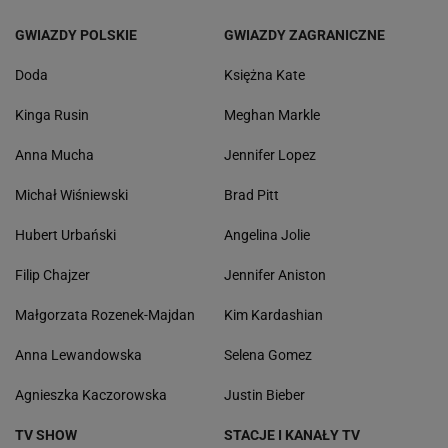
GWIAZDY POLSKIE
GWIAZDY ZAGRANICZNE
Doda
Księżna Kate
Kinga Rusin
Meghan Markle
Anna Mucha
Jennifer Lopez
Michał Wiśniewski
Brad Pitt
Hubert Urbański
Angelina Jolie
Filip Chajzer
Jennifer Aniston
Małgorzata Rozenek-Majdan
Kim Kardashian
Anna Lewandowska
Selena Gomez
Agnieszka Kaczorowska
Justin Bieber
TV SHOW
STACJE I KANAŁY TV