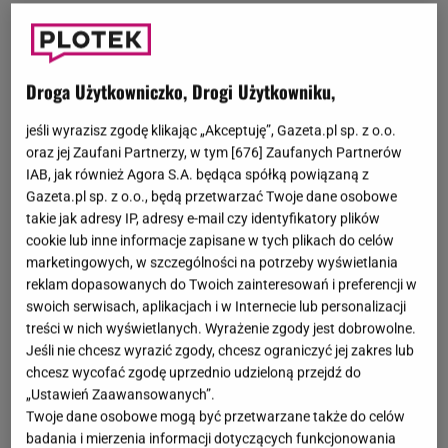
Droga Użytkowniczko, Drogi Użytkowniku,
jeśli wyrazisz zgodę klikając „Akceptuję”, Gazeta.pl sp. z o.o.
oraz jej Zaufani Partnerzy, w tym [
676
] Zaufanych Partnerów
IAB, jak również Agora S.A. będąca spółką powiązaną z
Gazeta.pl sp. z o.o., będą przetwarzać Twoje dane osobowe
takie jak adresy IP, adresy e-mail czy identyfikatory plików
cookie lub inne informacje zapisane w tych plikach do celów
marketingowych, w szczególności na potrzeby wyświetlania
reklam dopasowanych do Twoich zainteresowań i preferencji w
swoich serwisach, aplikacjach i w Internecie lub personalizacji
treści w nich wyświetlanych. Wyrażenie zgody jest dobrowolne.
Jeśli nie chcesz wyrazić zgody, chcesz ograniczyć jej zakres lub
chcesz wycofać zgodę uprzednio udzieloną przejdź do
„Ustawień Zaawansowanych”.
Twoje dane osobowe mogą być przetwarzane także do celów
badania i mierzenia informacji dotyczących funkcjonowania