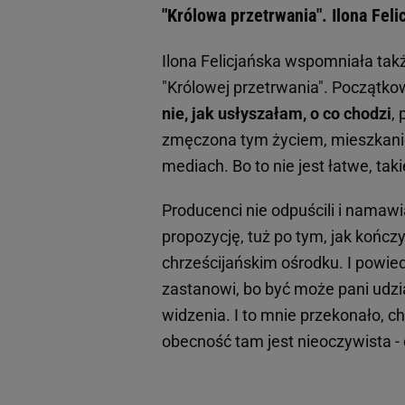
"Królowa przetrwania". Ilona Feli
Ilona Felicjańska wspomniała tak
"Królowej przetrwania". Początkow
nie, jak usłyszałam, o co chodzi
,
zmęczona tym życiem, mieszkan
mediach. Bo to nie jest łatwe, ta
Producenci nie odpuścili i namawi
propozycję, tuż po tym, jak kończ
chrześcijańskim ośrodku. I powied
zastanowi, bo być może pani udzia
widzenia. I to mnie przekonało, ch
obecność tam jest nieoczywista -