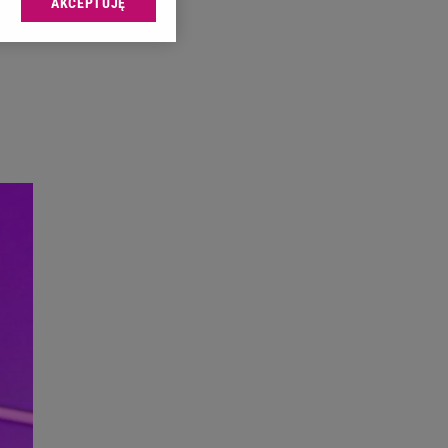
AKCEPTUJĘ
l sp. z o.o., jej
ić swoje preferencje
arzania danych poprzez
ych”. Zmiana ustawień
ach:
 celów identyfikacji.
omiar reklam i treści,