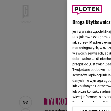
Droga Użytkownicz
jeśli wyrazisz zgodę klika
IAB, jak również Agora S
jak adresy IP, adresy e-m
marketingowych, w szcze
w swoich serwisach, aplik
dobrowolne. Jeśli nie ch
przejdź do „Ustawień Z
Twoje dane osobowe mogą
serwisów i aplikacji lub
danych nie wymaga zgody 
lub Zaufanych Partnerów
lub przez kontakt z admi
Więcej informacji o prz
Feli
Prywatności Agora S.A.