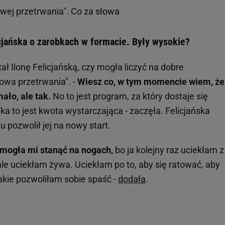
owej przetrwania". Co za słowa
icjańska o zarobkach w formacie. Były wysokie?
 Ilonę Felicjańską, czy mogła liczyć na dobre
owa przetrwania". -
Wiesz co, w tym momencie wiem, że
ło, ale tak.
No to jest program, za który dostaje się
jaka to jest kwota wystarczająca - zaczęła. Felicjańska
 pozwolił jej na nowy start.
omogła mi stanąć na nogach,
bo ja kolejny raz uciekłam z
ale uciekłam żywa. Uciekłam po to, aby się ratować, aby
akie pozwoliłam sobie spaść -
dodała
.