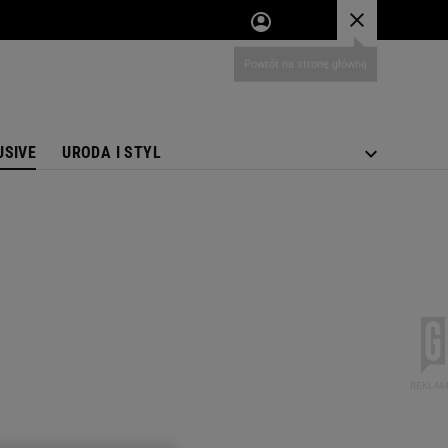
USIVE
URODA I STYL