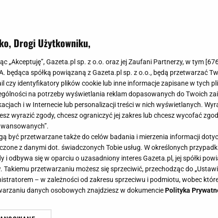
ko, Drogi Użytkowniku,
jąc „Akceptuję”, Gazeta.pl sp. z o.o. oraz jej Zaufani Partnerzy, w tym [
67
.A. będąca spółką powiązaną z Gazeta.pl sp. z o.o., będą przetwarzać T
ail czy identyfikatory plików cookie lub inne informacje zapisane w tych p
gólności na potrzeby wyświetlania reklam dopasowanych do Twoich zain
acjach i w Internecie lub personalizacji treści w nich wyświetlanych. Wyr
cesz wyrazić zgody, chcesz ograniczyć jej zakres lub chcesz wycofać zgo
aawansowanych”.
 być przetwarzane także do celów badania i mierzenia informacji dot
 łączone z danymi dot. świadczonych Tobie usług. W określonych przypad
i odbywa się w oparciu o uzasadniony interes Gazeta.pl, jej spółki powi
. Takiemu przetwarzaniu możesz się sprzeciwić, przechodząc do „Ust
nistratorem – w zależności od zakresu sprzeciwu i podmiotu, wobec które
etwarzaniu danych osobowych znajdziesz w dokumencie
Polityka Prywatn
cjańska o zarobkach w "Królowej