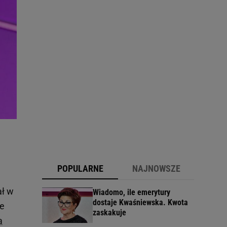
POPULARNE
NAJNOWSZE
ał w
Wiadomo, ile emerytury
dostaje Kwaśniewska. Kwota
ie
zaskakuje
a