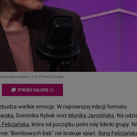
spomniała o kwocie / Fot. Plotek Exclusive
OTWÓRZ GALERIĘ
(5)
budza wielkie emocje. W najnowszej edycji formatu
kowska
, Dominika Rybak oraz
Monika Jarosińska
. Na udzi
a Felicjańska
, która od początku pełni rolę liderki grupy. N
użynie "Bombowych bab" nie brakuje spięć.
Ilona Felicjańsk