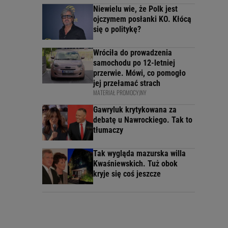
Niewielu wie, że Polk jest
ojczymem posłanki KO. Kłócą
się o politykę?
Wróciła do prowadzenia
samochodu po 12-letniej
przerwie. Mówi, co pomogło
jej przełamać strach
MATERIAŁ PROMOCYJNY
Gawryluk krytykowana za
debatę u Nawrockiego. Tak to
tłumaczy
Tak wygląda mazurska willa
Kwaśniewskich. Tuż obok
kryje się coś jeszcze