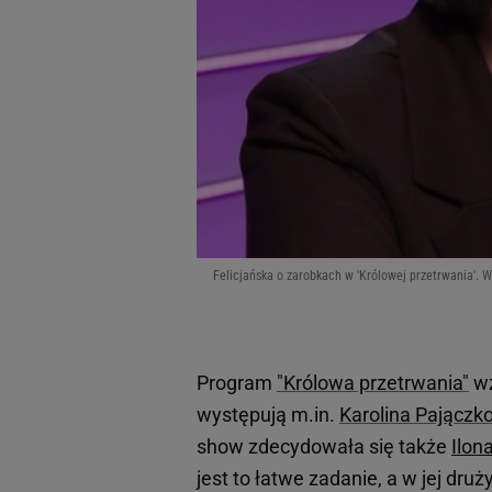
Felicjańska o zarobkach w 'Królowej przetrwania'. W
Program
"Królowa przetrwania"
wz
występują m.in.
Karolina Pającz
show zdecydowała się także
Ilon
jest to łatwe zadanie, a w jej dr