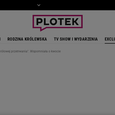
ZIECKO
MOTO
I
RODZINA KRÓLEWSKA
TV SHOW I WYDARZENIA
EXCL
Królowej przetrwania". Wspomniała o kwocie