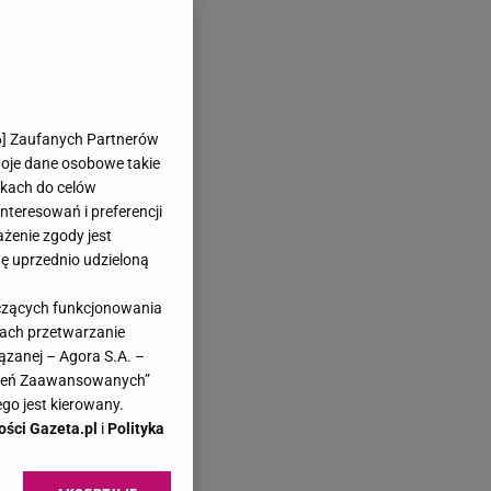
6
] Zaufanych Partnerów
woje dane osobowe takie
likach do celów
teresowań i preferencji
ażenie zgody jest
dę uprzednio udzieloną
yczących funkcjonowania
kach przetwarzanie
ązanej – Agora S.A. –
awień Zaawansowanych”
go jest kierowany.
ości Gazeta.pl
i
Polityka