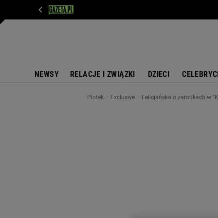
WIADOMOŚCI
NEXT
SPORT
PLOTEK
D
NEWSY
RELACJE I ZWIĄZKI
DZIECI
CELEBRYC
Plotek
Exclusive
Felicjańska o zarobkach w "