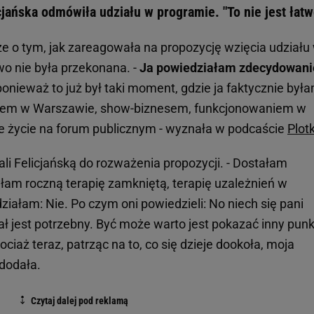
cjańska odmówiła udziału w programie. "To nie jest łatw
że o tym, jak zareagowała na propozycję wzięcia udziału
o nie była przekonana. -
Ja powiedziałam zdecydowani
 ponieważ to już był taki moment, gdzie ja faktycznie był
iem w Warszawie, show-biznesem, funkcjonowaniem w
kie życie na forum publicznym - wyznała w podcaście
Plot
ali Felicjańską do rozważenia propozycji. - Dostałam
yłam roczną terapię zamkniętą, terapię uzależnień w
ziałam: Nie. Po czym oni powiedzieli: No niech się pani
ł jest potrzebny. Być może warto jest pokazać inny punk
ociaż teraz, patrząc na to, co się dzieje dookoła, moja
 dodała.