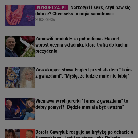
Narkotyki i seks, czyli baw się
dobrze? Chemseks to orgia samotności
SUBSKRYPCJA
Zamówili produkty za pół miliona. Ekspert
wprost ocenia składniki, które trafią do kuchni
prezydenta
Zaskakujące słowa Englert przed startem "Tańca
z gwiazdami". "Myślę, że ludzie mnie nie lubią"
Wieniawa w roli jurorki "Tańca z gwiazdami" to
dobry pomysł? "Będzie musiała być uważna"
Dorota Gawryluk reaguje na krytykę po debacie u