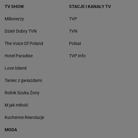
TV SHOW
STACJE I KANAŁY TV
Milionerzy
TVP
Dzień Dobry TVN
TVN
The Voice Of Poland
Polsat
Hotel Paradise
TVP Info
Love Island
Taniec z gwiazdami
Rolnik Szuka Żony
M jak miłość
Kuchenne Rewolucje
MODA