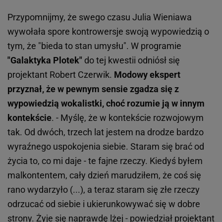
Przypomnijmy, że swego czasu Julia Wieniawa
wywołała spore kontrowersje swoją wypowiedzią o
tym, że "bieda to stan umysłu". W programie
"Galaktyka Plotek"
do tej kwestii odniósł się
projektant Robert Czerwik.
Modowy ekspert
przyznał, że w pewnym sensie zgadza się z
wypowiedzią wokalistki, choć rozumie ją w innym
kontekście
. - Myślę, że w kontekście rozwojowym
tak. Od dwóch, trzech lat jestem na drodze bardzo
wyraźnego uspokojenia siebie. Staram się brać od
życia to, co mi daje - te fajne rzeczy. Kiedyś byłem
malkontentem, cały dzień marudziłem, że coś się
rano wydarzyło (...), a teraz staram się złe rzeczy
odrzucać od siebie i ukierunkowywać się w dobre
strony. Żyje się naprawdę lżej - powiedział projektant