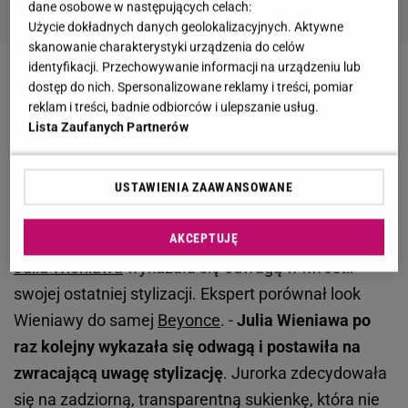
dane osobowe w następujących celach:
Użycie dokładnych danych geolokalizacyjnych. Aktywne
skanowanie charakterystyki urządzenia do celów
identyfikacji. Przechowywanie informacji na urządzeniu lub
Zobacz wideo
Wieniawa miała rady dla Natsu przed
dostęp do nich. Spersonalizowane reklamy i treści, pomiar
reklam i treści, badnie odbiorców i ulepszanie usług.
"Tańcem z gwiazdami"
Lista Zaufanych Partnerów
Julia Wieniawa zachwyciła stylistę. "Całość została
USTAWIENIA ZAAWANSOWANE
dobrze przemyślana"
AKCEPTUJĘ
W rozmowie z Plotkiem Michał Musiał stwierdził, że
Julia Wieniawa
wykazała się odwagą w kwestii
swojej ostatniej stylizacji. Ekspert porównał look
Wieniawy do samej
Beyonce
. -
Julia Wieniawa po
raz kolejny wykazała się odwagą i postawiła na
zwracającą uwagę stylizację
. Jurorka zdecydowała
się na zadziorną, transparentną sukienkę, która nie