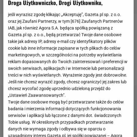
Droga Użytkowniczko, Drogi Użytkowniku,
jeśli wyrazisz zgodę klikając „Akceptuję”, Gazeta.pl sp. z o.o.
oraz jej Zaufani Partnerzy, w tym [
676
] Zaufanych Partnerów
12 kwietnia, w sobotni wieczór
Julia Wieniawa
IAB, jak również Agora S.A. będąca spółką powiązaną z
Gazeta.pl sp. z o.o., będą przetwarzać Twoje dane osobowe
pojawiła się na nagraniach programu
"Mam talent!"
.
takie jak adresy IP, adresy e-mail czy identyfikatory plików
Wokalistka zasiada w jury popularnego talent show.
cookie lub inne informacje zapisane w tych plikach do celów
Naszą uwagę od razu przykuła odważna stylizacja
marketingowych, w szczególności na potrzeby wyświetlania
reklam dopasowanych do Twoich zainteresowań i preferencji w
gwiazdy. O opinię poprosiliśmy stylistę i modowego
swoich serwisach, aplikacjach i w Internecie lub personalizacji
eksperta,
Michała Musiała
.
treści w nich wyświetlanych. Wyrażenie zgody jest dobrowolne.
Jeśli nie chcesz wyrazić zgody, chcesz ograniczyć jej zakres lub
chcesz wycofać zgodę uprzednio udzieloną przejdź do
„Ustawień Zaawansowanych”.
Twoje dane osobowe mogą być przetwarzane także do celów
badania i mierzenia informacji dotyczących funkcjonowania
serwisów i aplikacji lub łączone z danymi dot. świadczonych
Tobie usług. W określonych przypadkach przetwarzanie
danych nie wymaga zgody i odbywa się w oparciu o
uzasadniony interes Gazeta.pl, jej spółki powiązanej – Agora