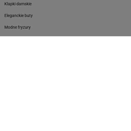
Klapki damskie
Eleganckie buty
Modne fryzury
Sneakersy
Monde torebki
Ażurowe klapki
Kurtka z wełny
Czółenka
Sukienki wyprzedaż
Skórzane klapki
Perfumy damskie