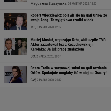
20 KWIETNIA 2022, 18:20
Magdalena Staszyńska,
Robert Więckiewicz pojawił się na gali Orłów ze
swoją żoną. To wyjątkowo rzadki widok
3 MARCA 2020, 12:15
MŁ,
Maciej Musiał, wręczając Orła, wbił szpilę TVP.
Aktor zażartował też z Kożuchowskiej i
Karolaka: Ja już pracę znalazłem
2 MARCA 2020, 20:57
BO,
Beata Tadla w satynowej sukni na gali rozdania
Orłów. Spokojnie mogłaby iść w niej na Oscary!
2 MARCA 2020, 20:32
CW,