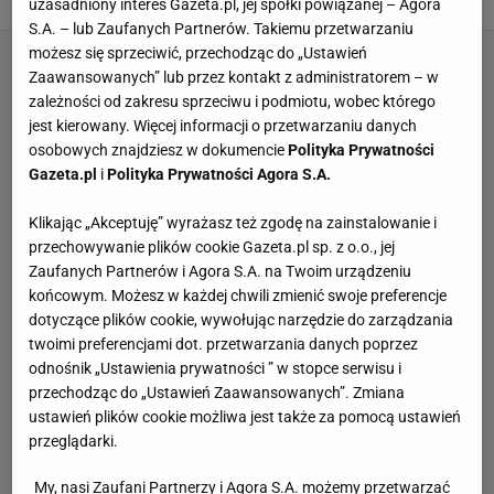
6 MARCA 2023, 21:38
Alicja Wójcik,
uzasadniony interes Gazeta.pl, jej spółki powiązanej – Agora
S.A. – lub Zaufanych Partnerów. Takiemu przetwarzaniu
możesz się sprzeciwić, przechodząc do „Ustawień
Zaawansowanych” lub przez kontakt z administratorem – w
zależności od zakresu sprzeciwu i podmiotu, wobec którego
jest kierowany. Więcej informacji o przetwarzaniu danych
osobowych znajdziesz w dokumencie
Polityka Prywatności
Gazeta.pl
i
Polityka Prywatności Agora S.A.
Klikając „Akceptuję” wyrażasz też zgodę na zainstalowanie i
przechowywanie plików cookie Gazeta.pl sp. z o.o., jej
Zaufanych Partnerów i Agora S.A. na Twoim urządzeniu
końcowym. Możesz w każdej chwili zmienić swoje preferencje
dotyczące plików cookie, wywołując narzędzie do zarządzania
twoimi preferencjami dot. przetwarzania danych poprzez
odnośnik „Ustawienia prywatności ” w stopce serwisu i
przechodząc do „Ustawień Zaawansowanych”. Zmiana
ustawień plików cookie możliwa jest także za pomocą ustawień
przeglądarki.
My, nasi Zaufani Partnerzy i Agora S.A. możemy przetwarzać