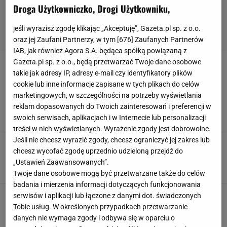
Droga Użytkowniczko, Drogi Użytkowniku,
jeśli wyrazisz zgodę klikając „Akceptuję”, Gazeta.pl sp. z o.o.
oraz jej Zaufani Partnerzy, w tym [
676
] Zaufanych Partnerów
IAB, jak również Agora S.A. będąca spółką powiązaną z
Gazeta.pl sp. z o.o., będą przetwarzać Twoje dane osobowe
ORŁY
takie jak adresy IP, adresy e-mail czy identyfikatory plików
cookie lub inne informacje zapisane w tych plikach do celów
Orły 2023. Wiemy, kto zgarnął statuetki. Nie
marketingowych, w szczególności na potrzeby wyświetlania
zabrakło zaskoczeń
reklam dopasowanych do Twoich zainteresowań i preferencji w
swoich serwisach, aplikacjach i w Internecie lub personalizacji
6 MARCA 2023, 22:35
Aneta Kmiecik,
treści w nich wyświetlanych. Wyrażenie zgody jest dobrowolne.
Jeśli nie chcesz wyrazić zgody, chcesz ograniczyć jej zakres lub
Orły 2023. Maciej Stuhr nawiązał do afery
chcesz wycofać zgodę uprzednio udzieloną przejdź do
wokół ojca. "Osioł roku"
„Ustawień Zaawansowanych”.
6 MARCA 2023, 22:15
Marcin Wolniak,
Twoje dane osobowe mogą być przetwarzane także do celów
badania i mierzenia informacji dotyczących funkcjonowania
Orły 2023. Dawid Ogrodnik czule obejmuje
serwisów i aplikacji lub łączone z danymi dot. świadczonych
ukochaną. Jego była partnerka przyszła sama
Tobie usług. W określonych przypadkach przetwarzanie
[ZDJĘCIA]
danych nie wymaga zgody i odbywa się w oparciu o