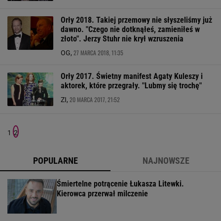
Orły 2018. Takiej przemowy nie słyszeliśmy już
dawno. "Czego nie dotknąłeś, zamieniłeś w
złoto". Jerzy Stuhr nie krył wzruszenia
27 MARCA 2018, 11:35
OG,
Orły 2017. Świetny manifest Agaty Kuleszy i
aktorek, które przegrały. "Lubmy się trochę"
20 MARCA 2017, 21:52
ZI,
1
2
POPULARNE
NAJNOWSZE
Śmiertelne potrącenie Łukasza Litewki.
Kierowca przerwał milczenie