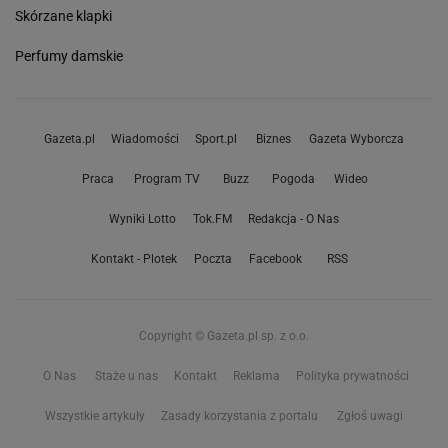
Skórzane klapki
Perfumy damskie
Gazeta.pl
Wiadomości
Sport.pl
Biznes
Gazeta Wyborcza
Praca
Program TV
Buzz
Pogoda
Wideo
Wyniki Lotto
Tok.FM
Redakcja - O Nas
Kontakt - Plotek
Poczta
Facebook
RSS
Copyright © Gazeta.pl sp. z o.o.
O Nas
Staże u nas
Kontakt
Reklama
Polityka prywatności
Wszystkie artykuły
Zasady korzystania z portalu
Zgłoś uwagi