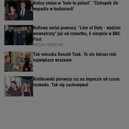
Kulisy zmian w "halo tu polsat". "Cichopek źle
wypadła w badaniach"
Kultowy serial powraca. "Line of Duty - wydział
wewnętrzny" już od czwartku, 6 sierpnia w BBC
First
MATERIAŁ PROMOCYJNY
Tak mieszka Donald Tusk. To nie luksus robi
największe wrażenie
Królikowski pierwszy raz na imprezie od czasu
rozwodu. Tak się zachowywał