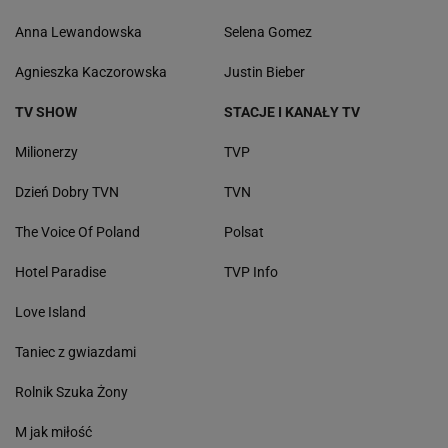
Anna Lewandowska
Selena Gomez
Agnieszka Kaczorowska
Justin Bieber
TV SHOW
STACJE I KANAŁY TV
Milionerzy
TVP
Dzień Dobry TVN
TVN
The Voice Of Poland
Polsat
Hotel Paradise
TVP Info
Love Island
Taniec z gwiazdami
Rolnik Szuka Żony
M jak miłość