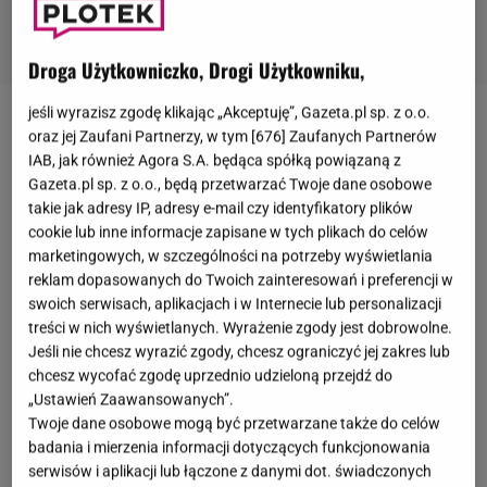
Droga Użytkowniczko, Drogi Użytkowniku,
jeśli wyrazisz zgodę klikając „Akceptuję”, Gazeta.pl sp. z o.o.
Norbi
był swego czasu jednym z najczęściej
oraz jej Zaufani Partnerzy, w tym [
676
] Zaufanych Partnerów
IAB, jak również Agora S.A. będąca spółką powiązaną z
koncertujących polskich artystów. U szczytu kariery
Gazeta.pl sp. z o.o., będą przetwarzać Twoje dane osobowe
potrafił dawać nawet 300 występów rocznie. Choć
takie jak adresy IP, adresy e-mail czy identyfikatory plików
dziś na scenie nie pojawia się już aż tak często,
cookie lub inne informacje zapisane w tych plikach do celów
nadal nie może narzekać na brak pracy. W czerwcu
marketingowych, w szczególności na potrzeby wyświetlania
reklam dopasowanych do Twoich zainteresowań i preferencji w
2022 roku jeden z koncertów Norbiego stał się
swoich serwisach, aplikacjach i w Internecie lub personalizacji
viralem, ale niestety nie w sposób, w jaki życzyłby
treści w nich wyświetlanych. Wyrażenie zgody jest dobrowolne.
sobie tego muzyk.
Na nagraniu z występu Norbiego
Jeśli nie chcesz wyrazić zgody, chcesz ograniczyć jej zakres lub
chcesz wycofać zgodę uprzednio udzieloną przejdź do
na Święcie Gminy Alwernia widać było, że pod
„Ustawień Zaawansowanych”.
sceną zgromadziło się raptem siedem osób.
Muzyk
Twoje dane osobowe mogą być przetwarzane także do celów
w rozmowie z Pudelkiem wrócił wspomnieniami do
badania i mierzenia informacji dotyczących funkcjonowania
serwisów i aplikacji lub łączone z danymi dot. świadczonych
tego momentu.