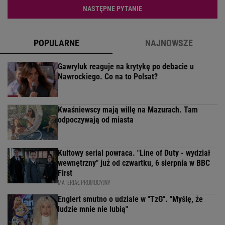
NASTĘPNE PYTANIE
POPULARNE
NAJNOWSZE
Gawryluk reaguje na krytykę po debacie u
Nawrockiego. Co na to Polsat?
Kwaśniewscy mają willę na Mazurach. Tam
odpoczywają od miasta
Kultowy serial powraca. "Line of Duty - wydział
wewnętrzny" już od czwartku, 6 sierpnia w BBC
First
MATERIAŁ PROMOCYJNY
Englert smutno o udziale w "TzG". "Myślę, że
ludzie mnie nie lubią"