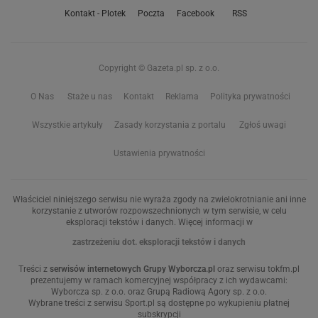
Kontakt - Plotek
Poczta
Facebook
RSS
Copyright © Gazeta.pl sp. z o.o.
O Nas
Staże u nas
Kontakt
Reklama
Polityka prywatności
Wszystkie artykuły
Zasady korzystania z portalu
Zgłoś uwagi
Ustawienia prywatności
Właściciel niniejszego serwisu nie wyraża zgody na zwielokrotnianie ani inne
korzystanie z utworów rozpowszechnionych w tym serwisie, w celu
eksploracji tekstów i danych. Więcej informacji w
zastrzeżeniu dot. eksploracji tekstów i danych
Treści z
serwisów internetowych Grupy Wyborcza.pl
oraz serwisu tokfm.pl
prezentujemy w ramach komercyjnej współpracy z ich wydawcami:
Wyborcza sp. z o.o. oraz Grupą Radiową Agory sp. z o.o.
Wybrane treści z serwisu Sport.pl są dostępne po wykupieniu płatnej
subskrypcji