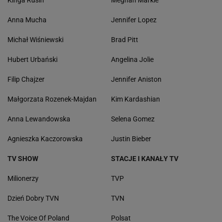
Kinga Rusin
Meghan Markle
Anna Mucha
Jennifer Lopez
Michał Wiśniewski
Brad Pitt
Hubert Urbański
Angelina Jolie
Filip Chajzer
Jennifer Aniston
Małgorzata Rozenek-Majdan
Kim Kardashian
Anna Lewandowska
Selena Gomez
Agnieszka Kaczorowska
Justin Bieber
TV SHOW
STACJE I KANAŁY TV
Milionerzy
TVP
Dzień Dobry TVN
TVN
The Voice Of Poland
Polsat