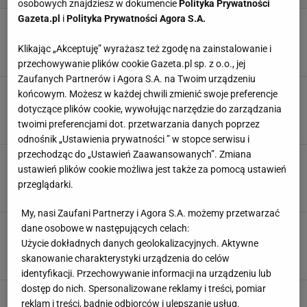
osobowych znajdziesz w dokumencie
Polityka Prywatności
Gazeta.pl
i
Polityka Prywatności Agora S.A.
Fani podzieleni zachowaniem i wyglądem
Angeliny Jolie. To zaczęli jej wytykać
Klikając „Akceptuję” wyrażasz też zgodę na zainstalowanie i
31 MARCA 2026, 06:00
Aleksandra Pietrow,
przechowywanie plików cookie Gazeta.pl sp. z o.o., jej
Zaufanych Partnerów i Agora S.A. na Twoim urządzeniu
Nietypowy quiz wiedzy. Trzy nazwiska, jedno
końcowym. Możesz w każdej chwili zmienić swoje preferencje
imię. Komplet zdobędą fani
dotyczące plików cookie, wywołując narzędzie do zarządzania
twoimi preferencjami dot. przetwarzania danych poprzez
odnośnik „Ustawienia prywatności ” w stopce serwisu i
przechodząc do „Ustawień Zaawansowanych”. Zmiana
Nie do wiary, ile kosztuje bilet na widownię
ustawień plików cookie możliwa jest także za pomocą ustawień
"Tańca z gwiazdami". Fani od razu zareagowali
przeglądarki.
2 LUTEGO 2026, 20:13
Dominika Kowalska,
My, nasi Zaufani Partnerzy i Agora S.A. możemy przetwarzać
Wiśniewski spytany wprost o kryzys w
dane osobowe w następujących celach:
małżeństwie. Ta odpowiedź nie uciszy plotek
Użycie dokładnych danych geolokalizacyjnych. Aktywne
skanowanie charakterystyki urządzenia do celów
2 LUTEGO 2026, 09:57
Aleksandra Pietrow,
identyfikacji. Przechowywanie informacji na urządzeniu lub
dostęp do nich. Spersonalizowane reklamy i treści, pomiar
Stowarzyszenie fanów Eurowizji reaguje na
reklam i treści, badnie odbiorców i ulepszanie usług.