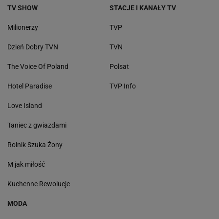
TV SHOW
STACJE I KANAŁY TV
Milionerzy
TVP
Dzień Dobry TVN
TVN
The Voice Of Poland
Polsat
Hotel Paradise
TVP Info
Love Island
Taniec z gwiazdami
Rolnik Szuka Żony
M jak miłość
Kuchenne Rewolucje
MODA