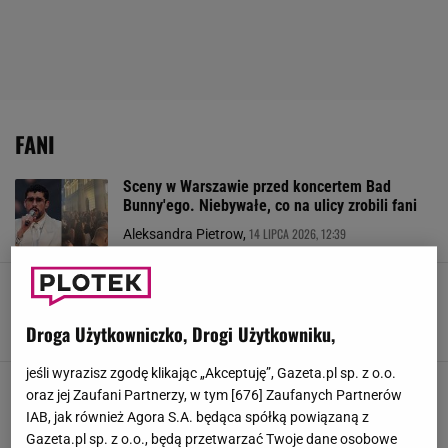
FANI
Sceny w Warszawie przed koncertem Bad
Bunny'ego. Niebywałe, co na ulicy zrobili fani
14 LIPCA 2026, 12:39
Aleksandra Pietrow,
Skolim spóźnił się na własny koncert ponad
dwie godziny. Fani nie wytrzymali
Droga Użytkowniczko, Drogi Użytkowniku,
14 CZERWCA 2026, 15:54
Iwona Smyrak,
jeśli wyrazisz zgodę klikając „Akceptuję”, Gazeta.pl sp. z o.o.
Wieniawa podpadła internautom. Tak
oraz jej Zaufani Partnerzy, w tym [
676
] Zaufanych Partnerów
zachowała się na filmiku z fanką
IAB, jak również Agora S.A. będąca spółką powiązaną z
24 KWIETNIA 2026, 20:20
Aleksandra Pietrow,
Gazeta.pl sp. z o.o., będą przetwarzać Twoje dane osobowe