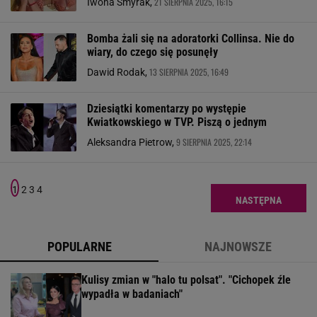
21 SIERPNIA 2025, 16:15
Iwona Smyrak,
Bomba żali się na adoratorki Collinsa. Nie do
wiary, do czego się posunęły
13 SIERPNIA 2025, 16:49
Dawid Rodak,
Dziesiątki komentarzy po występie
Kwiatkowskiego w TVP. Piszą o jednym
9 SIERPNIA 2025, 22:14
Aleksandra Pietrow,
1
2
3
4
NASTĘPNA
POPULARNE
NAJNOWSZE
Kulisy zmian w "halo tu polsat". "Cichopek źle
wypadła w badaniach"