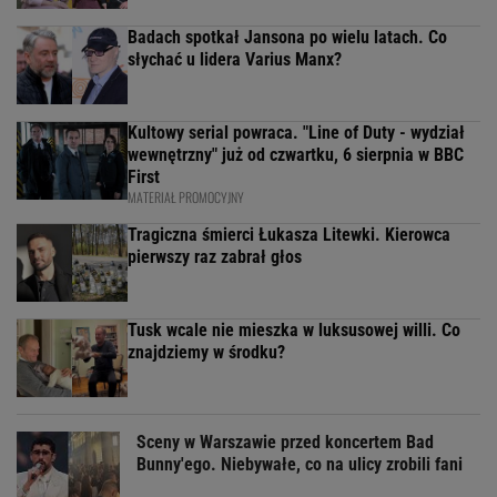
Badach spotkał Jansona po wielu latach. Co
słychać u lidera Varius Manx?
Kultowy serial powraca. "Line of Duty - wydział
wewnętrzny" już od czwartku, 6 sierpnia w BBC
First
MATERIAŁ PROMOCYJNY
Tragiczna śmierci Łukasza Litewki. Kierowca
pierwszy raz zabrał głos
Tusk wcale nie mieszka w luksusowej willi. Co
znajdziemy w środku?
Sceny w Warszawie przed koncertem Bad
Bunny'ego. Niebywałe, co na ulicy zrobili fani