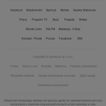
Gazeta.pl
Wiadomości
Sport.pl
Biznes
Gazeta Wyborcza
Praca
Program TV
Buzz
Pogoda
Wideo
Wyniki Lotto
Tok.FM
Redakcja - O Nas
Kontakt - Plotek
Poczta
Facebook
RSS
Copyright © Gazeta.pl sp. z o.o.
O Nas
Staże u nas
Kontakt
Reklama
Polityka prywatności
Wszystkie artykuły
Zasady korzystania z portalu
Zgłoś uwagi
Ustawienia prywatności
Właściciel niniejszego serwisu nie wyraża zgody na zwielokrotnianie ani inne
korzystanie z utworów rozpowszechnionych w tym serwisie, w celu