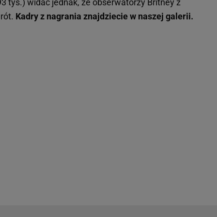
93 tys.) widać jednak, że obserwatorzy Britney z
wrót.
Kadry z nagrania znajdziecie w naszej galerii.