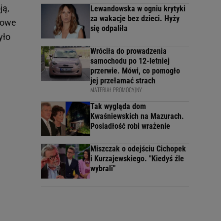
ją,
Lewandowska w ogniu krytyki
za wakacje bez dzieci. Hyży
 nowe
się odpaliła
yło
Wróciła do prowadzenia
samochodu po 12-letniej
przerwie. Mówi, co pomogło
jej przełamać strach
MATERIAŁ PROMOCYJNY
Tak wygląda dom
Kwaśniewskich na Mazurach.
Posiadłość robi wrażenie
Miszczak o odejściu Cichopek
i Kurzajewskiego. "Kiedyś źle
wybrali"