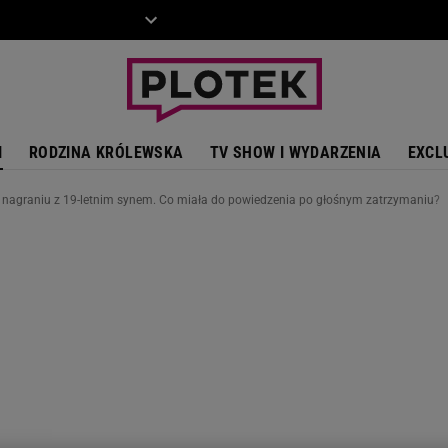
ZIECKO
MOTO
I
RODZINA KRÓLEWSKA
TV SHOW I WYDARZENIA
EXCL
a nagraniu z 19-letnim synem. Co miała do powiedzenia po głośnym zatrzymaniu?