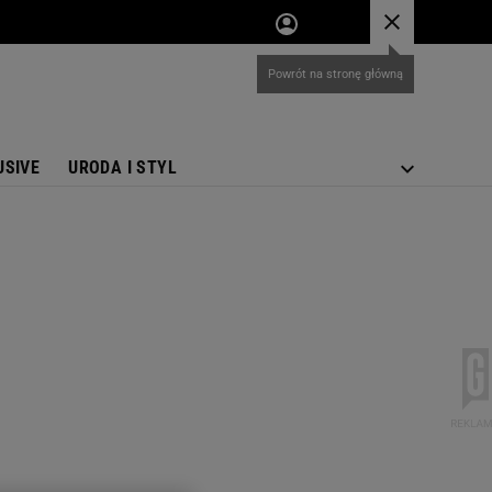
USIVE
URODA I STYL