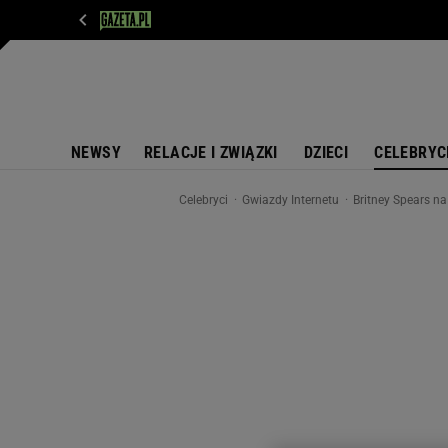
WIADOMOŚCI
NEXT
SPORT
PLOTEK
D
NEWSY
RELACJE I ZWIĄZKI
DZIECI
CELEBRYC
Celebryci
Gwiazdy Internetu
Britney Spears n