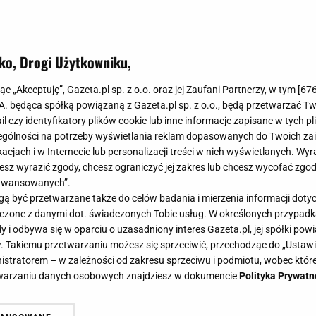
ko, Drogi Użytkowniku,
jąc „Akceptuję”, Gazeta.pl sp. z o.o. oraz jej Zaufani Partnerzy, w tym [
67
.A. będąca spółką powiązaną z Gazeta.pl sp. z o.o., będą przetwarzać T
ail czy identyfikatory plików cookie lub inne informacje zapisane w tych p
gólności na potrzeby wyświetlania reklam dopasowanych do Twoich zain
acjach i w Internecie lub personalizacji treści w nich wyświetlanych. Wyr
cesz wyrazić zgody, chcesz ograniczyć jej zakres lub chcesz wycofać zgo
aawansowanych”.
 być przetwarzane także do celów badania i mierzenia informacji dot
 łączone z danymi dot. świadczonych Tobie usług. W określonych przypad
i odbywa się w oparciu o uzasadniony interes Gazeta.pl, jej spółki powi
. Takiemu przetwarzaniu możesz się sprzeciwić, przechodząc do „Ust
nistratorem – w zależności od zakresu sprzeciwu i podmiotu, wobec które
etwarzaniu danych osobowych znajdziesz w dokumencie
Polityka Prywatn
graniu z 19-letnim synem. Co miał