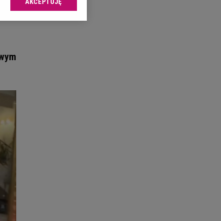
AKCEPTUJĘ
l sp. z o.o., jej
ić swoje preferencje
arzania danych poprzez
ych”. Zmiana ustawień
owym
ach:
 celów identyfikacji.
omiar reklam i treści,