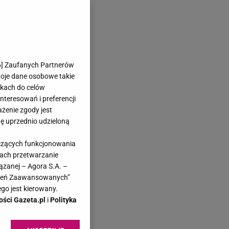
6
] Zaufanych Partnerów
woje dane osobowe takie
likach do celów
teresowań i preferencji
ażenie zgody jest
dę uprzednio udzieloną
yczących funkcjonowania
kach przetwarzanie
ązanej – Agora S.A. –
awień Zaawansowanych”
go jest kierowany.
ości Gazeta.pl
i
Polityka
a