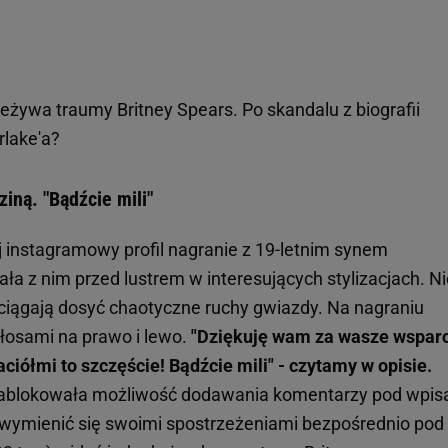
eżywa traumy Britney Spears. Po skandalu z biografii
rlake'a?
ziną. "Bądźcie mili"
j instagramowy profil nagranie z 19-letnim synem
 z nim przed lustrem w interesujących stylizacjach. Ni
zyciągają dosyć chaotyczne ruchy gwiazdy. Na nagraniu
włosami na prawo i lewo.
"Dziękuję wam za wasze wsparci
aciółmi to szczęście! Bądźcie mili" - czytamy w opisie.
 zablokowała możliwość dodawania komentarzy pod wpis
y wymienić się swoimi spostrzeżeniami bezpośrednio pod