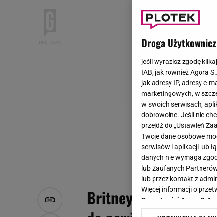
Droga Użytkownicz
jeśli wyrazisz zgodę klika
IAB, jak również Agora S
jak adresy IP, adresy e-m
marketingowych, w szcze
w swoich serwisach, aplik
dobrowolne. Jeśli nie ch
przejdź do „Ustawień Z
Twoje dane osobowe mogą
serwisów i aplikacji lub
danych nie wymaga zgody 
lub Zaufanych Partnerów
lub przez kontakt z admi
Więcej informacji o prz
Britney Spears na na
Prywatności Agora S.A.