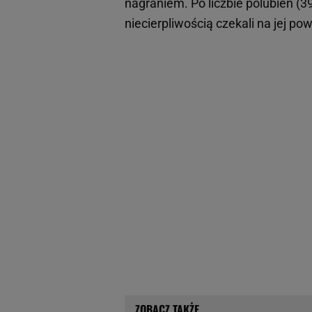
nagraniem. Po liczbie polubień (3
niecierpliwością czekali na jej po