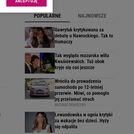
AKCEPTUJĘ
l sp. z o.o., jej
ić swoje preferencje
POPULARNE
NAJNOWSZE
arzania danych poprzez
ych”. Zmiana ustawień
Gawryluk krytykowana za
debatę u Nawrockiego. Tak to
tłumaczy
ach:
 celów identyfikacji.
omiar reklam i treści,
Tak wygląda mazurska willa
Kwaśniewskich. Tuż obok
kryje się coś jeszcze
Wróciła do prowadzenia
samochodu po 12-letniej
przerwie. Mówi, co pomogło
jej przełamać strach
MATERIAŁ PROMOCYJNY
ś
Lewandowska w ogniu krytyki
za wakacje bez dzieci. Hyży
się odpaliła