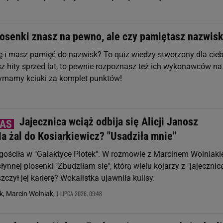
piosenki znasz na pewno, ale czy pamiętasz nazwis
 i masz pamięć do nazwisk? To quiz wiedzy stworzony dla cieb
sz hity sprzed lat, to pewnie rozpoznasz też ich wykonawców na
zymamy kciuki za komplet punktów!
Jajecznica wciąż odbija się Alicji Janosz
a żal do Kosiarkiewicz? "Usadziła mnie"
 gościła w "Galaktyce Plotek". W rozmowie z Marcinem Wolniak
łynnej piosenki "Zbudziłam się", którą wielu kojarzy z "jajecznicą
zczył jej karierę? Wokalistka ujawniła kulisy.
1 LIPCA 2026, 09:48
, Marcin Wolniak,