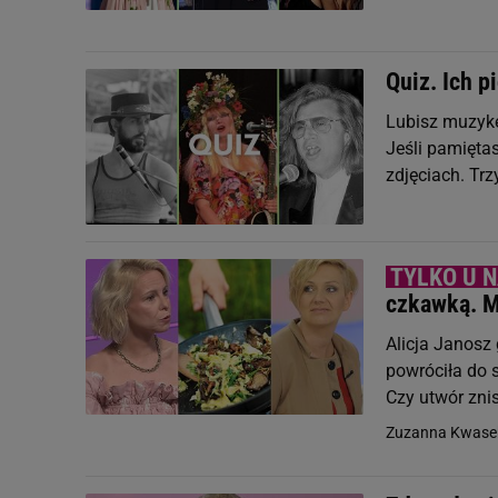
Quiz. Ich 
Lubisz muzykę
Jeśli pamięta
zdjęciach. Tr
czkawką. M
Alicja Janosz
powróciła do s
Czy utwór znis
Zuzanna Kwasek