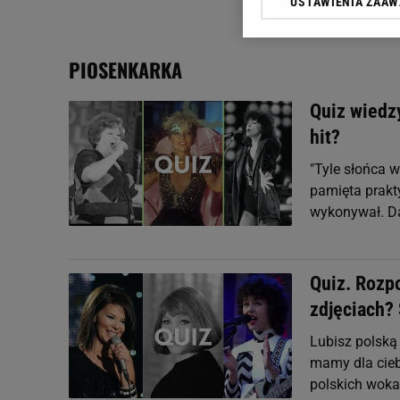
USTAWIENIA ZAA
Klikając „Akceptuję” wyra
Zaufanych Partnerów i A
dotyczące plików cookie,
PIOSENKARKA
odnośnik „Ustawienia pr
plików cookie możliwa je
Quiz wiedzy
My, nasi Zaufani Partne
hit?
Użycie dokładnych danych
Przechowywanie informacji
"Tyle słońca w
badnie odbiorców i uleps
pamięta prakty
wykonywał. Da
Quiz. Rozpo
zdjęciach?
Lubisz polską
mamy dla cieb
polskich woka