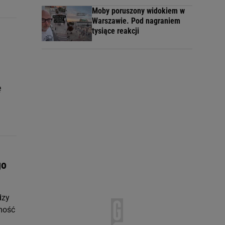
Moby poruszony widokiem w
Warszawie. Pod nagraniem
tysiące reakcji
ę
go
dzy
mość