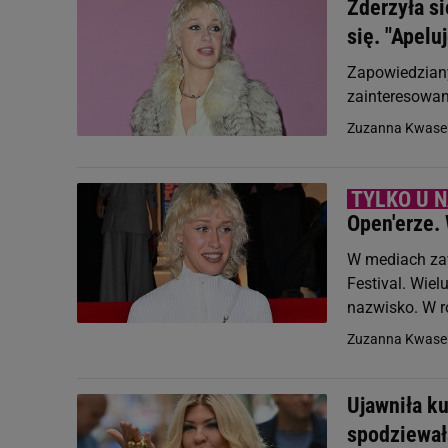
Zderzyła si
się. "Apelu
Zapowiedziany
zainteresowan
Zuzanna Kwase
Open'erze.
W mediach zaw
Festival. Wie
nazwisko. W r
Zuzanna Kwase
Ujawniła ku
spodziewał