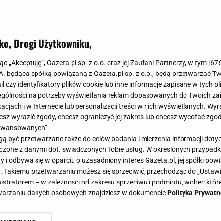
ko, Drogi Użytkowniku,
jąc „Akceptuję”, Gazeta.pl sp. z o.o. oraz jej Zaufani Partnerzy, w tym [
67
.A. będąca spółką powiązaną z Gazeta.pl sp. z o.o., będą przetwarzać T
ail czy identyfikatory plików cookie lub inne informacje zapisane w tych p
gólności na potrzeby wyświetlania reklam dopasowanych do Twoich zain
acjach i w Internecie lub personalizacji treści w nich wyświetlanych. Wyr
cesz wyrazić zgody, chcesz ograniczyć jej zakres lub chcesz wycofać zgo
aawansowanych”.
 być przetwarzane także do celów badania i mierzenia informacji dot
 łączone z danymi dot. świadczonych Tobie usług. W określonych przypad
i odbywa się w oparciu o uzasadniony interes Gazeta.pl, jej spółki powi
. Takiemu przetwarzaniu możesz się sprzeciwić, przechodząc do „Ust
nistratorem – w zależności od zakresu sprzeciwu i podmiotu, wobec które
etwarzaniu danych osobowych znajdziesz w dokumencie
Polityka Prywatn