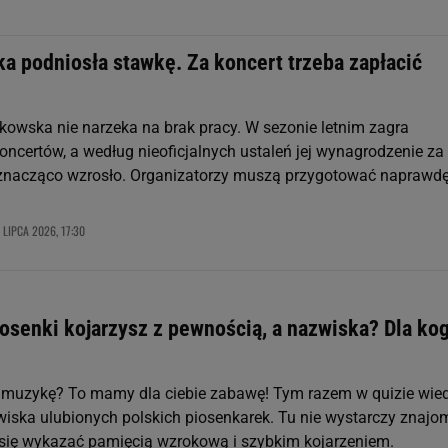
a podniosła stawkę. Za koncert trzeba zapłacić
kowska nie narzeka na brak pracy. W sezonie letnim zagra
koncertów, a według nieoficjalnych ustaleń jej wynagrodzenie za
znacząco wzrosło. Organizatorzy muszą przygotować naprawd
 LIPCA 2026, 17:30
iosenki kojarzysz z pewnością, a nazwiska? Dla ko
 muzykę? To mamy dla ciebie zabawę! Tym razem w quizie wie
iska ulubionych polskich piosenkarek. Tu nie wystarczy znajo
a się wykazać pamięcią wzrokową i szybkim kojarzeniem.