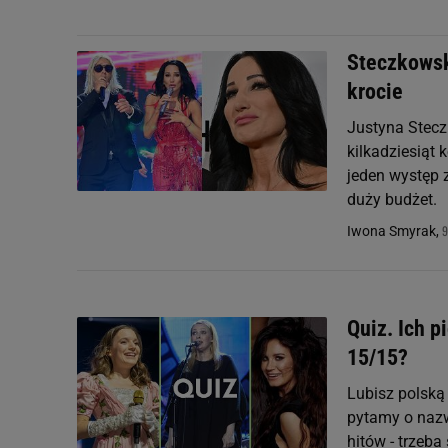
Steczkowsk
krocie
Justyna Stecz
kilkadziesiąt 
jeden występ 
duży budżet.
9
Iwona Smyrak,
Quiz. Ich p
15/15?
Lubisz polską
pytamy o nazw
hitów - trzeb