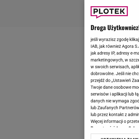
Droga Użytkownicz
jeśli wyrazisz zgodę klika
IAB, jak również Agora S
jak adresy IP, adresy e-m
marketingowych, w szcze
w swoich serwisach, aplik
dobrowolne. Jeśli nie ch
przejdź do „Ustawień Z
Twoje dane osobowe mogą
serwisów i aplikacji lub
danych nie wymaga zgody 
lub Zaufanych Partnerów
lub przez kontakt z admi
Więcej informacji o prz
Prywatności Agora S.A.