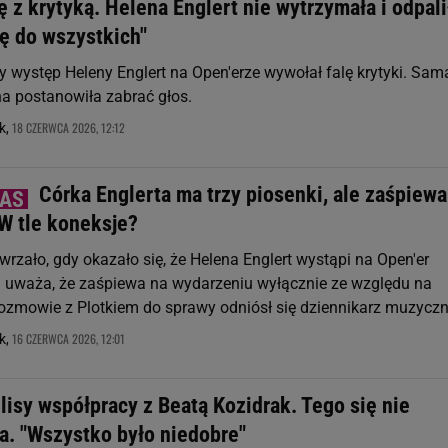
ę z krytyką. Helena Englert nie wytrzymała i odpali
ję do wszystkich"
 występ Heleny Englert na Open'erze wywołał falę krytyki. Sam
a postanowiła zabrać głos.
18 CZERWCA 2026, 12:12
k,
Córka Englerta ma trzy piosenki, ale zaśpiewa
 W tle koneksje?
rzało, gdy okazało się, że Helena Englert wystąpi na Open'er
lu uważa, że zaśpiewa na wydarzeniu wyłącznie ze względu na
ozmowie z Plotkiem do sprawy odniósł się dziennikarz muzyczn
16 CZERWCA 2026, 12:01
k,
lisy współpracy z Beatą Kozidrak. Tego się nie
a. "Wszystko było niedobre"