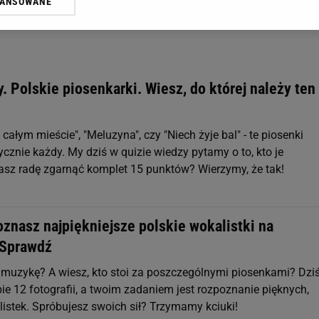
WANSOWANE
żasz też zgodę na zainstalowanie i przechowywanie plików cookie Gazeta.p
gora S.A. na Twoim urządzeniu końcowym. Możesz w każdej chwili zmien
 wywołując narzędzie do zarządzania twoimi preferencjami dot. przetw
ywatności ” w stopce serwisu i przechodząc do „Ustawień Zaawansowan
st także za pomocą ustawień przeglądarki.
. Polskie piosenkarki. Wiesz, do której należy ten
rzy i Agora S.A. możemy przetwarzać dane osobowe w następujących cel
 geolokalizacyjnych. Aktywne skanowanie charakterystyki urządzenia do
 na urządzeniu lub dostęp do nich. Spersonalizowane reklamy i treści, p
 całym mieście", "Meluzyna", czy "Niech żyje bal" - te piosenki
zanie usług.
Lista Zaufanych Partnerów
cznie każdy. My dziś w quizie wiedzy pytamy o to, kto je
sz radę zgarnąć komplet 15 punktów? Wierzymy, że tak!
znasz najpiękniejsze polskie wokalistki na
 Sprawdź
 muzykę? A wiesz, kto stoi za poszczególnymi piosenkami? Dzi
ie 12 fotografii, a twoim zadaniem jest rozpoznanie pięknych,
listek. Spróbujesz swoich sił? Trzymamy kciuki!