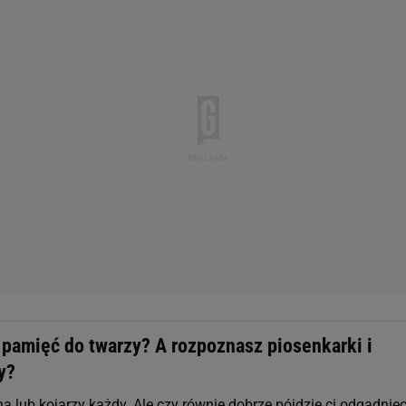
 pamięć do twarzy? A rozpoznasz piosenkarki i
y?
na lub kojarzy każdy. Ale czy równie dobrze pójdzie ci odgadnięc