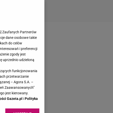
6
] Zaufanych Partnerów
woje dane osobowe takie
likach do celów
teresowań i preferencji
ażenie zgody jest
dę uprzednio udzieloną
yczących funkcjonowania
kach przetwarzanie
ązanej – Agora S.A. –
awień Zaawansowanych”
go jest kierowany.
ości Gazeta.pl
i
Polityka