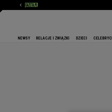
WIADOMOŚCI
NEXT
SPORT
PLOTEK
D
NEWSY
RELACJE I ZWIĄZKI
DZIECI
CELEBRYC