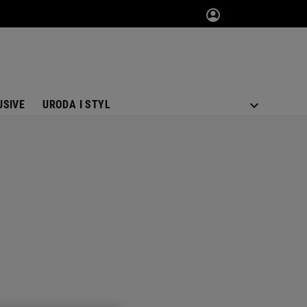
USIVE
URODA I STYL