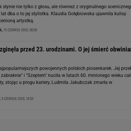
 słynie nie tylko z głosu, ale również z oryginalnego sceniczne
lat dba o to jej stylistka. Klaudia Gołębiowska ujawniła kulisy
cenioną artystką.
15 CZERWCA 2026, 06:00
k,
ginęła przed 23. urodzinami. O jej śmierć obwini
najpopularniejszych powojennych polskich piosenkarek. Jej prze
 zabraknie" i "Szeptem" nuciła w latach 60. minionego wieku cał
ty, stojąc u progu kariery, Ludmiła Jakubczak zmarła w
9 CZERWCA 2026, 19:30
,