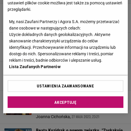
ustawień plików cookie możliwa jest także za pomocą ustawień
przeglądarki.
To najpopularniejsze teksty Bajm i Beaty
Kozidrak. Znasz je wszystkie?
My, nasi Zaufani Partnerzy i Agora S.A. możemy przetwarzać
dane osobowe w następujących celach:
Użycie dokładnych danych geolokalizacyjnych. Aktywne
Beata Kozidrak wymusiła zaręczyny na
skanowanie charakterystyki urządzenia do celów
młodszym o 17 lat partnerze. "Mam dość"
identyfikacji. Przechowywanie informacji na urządzeniu lub
26 PAŹDZIERNIKA 2023, 10:09
Dawid Rodak,
dostęp do nich. Spersonalizowane reklamy i treści, pomiar
reklam i treści, badnie odbiorców i ulepszanie usług.
Lista Zaufanych Partnerów
Pożegnano byłego członka Bajmu. Mówi się
tylko o tym, co zrobiła Beata Kozidrak
12 PAŹDZIERNIKA 2023, 11:28
Alicja Wójcik,
USTAWIENIA ZAAWANSOWANE
Polsat SuperHit Festiwal. Beata Kozidrak
świętowała jubileusz. Nie gryzła się w język na
AKCEPTUJĘ
scenie ani za kulisami
27 MAJA 2023, 23:21
Joanna Cichońska,
Beata Kozidrak o nowym związku. "Zaskakuję