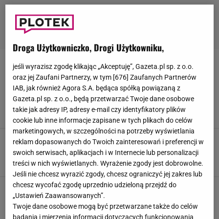
Droga Użytkowniczko, Drogi Użytkowniku,
BAJM
jeśli wyrazisz zgodę klikając „Akceptuję”, Gazeta.pl sp. z o.o.
oraz jej Zaufani Partnerzy, w tym [
676
] Zaufanych Partnerów
IAB, jak również Agora S.A. będąca spółką powiązaną z
Beata Kozidrak znów z byłym mężem. Zyskają
Gazeta.pl sp. z o.o., będą przetwarzać Twoje dane osobowe
na tym oboje. Chodzi o finanse
takie jak adresy IP, adresy e-mail czy identyfikatory plików
3 LUTEGO 2024, 13:15
Michał Musiał,
cookie lub inne informacje zapisane w tych plikach do celów
marketingowych, w szczególności na potrzeby wyświetlania
Beata Kozidrak parę razy przeżyła chwile grozy.
reklam dopasowanych do Twoich zainteresowań i preferencji w
Mężczyźni walili kijami w jej auto
swoich serwisach, aplikacjach i w Internecie lub personalizacji
28 STYCZNIA 2024, 22:15
Bartosz Pańczyk,
treści w nich wyświetlanych. Wyrażenie zgody jest dobrowolne.
Jeśli nie chcesz wyrazić zgody, chcesz ograniczyć jej zakres lub
chcesz wycofać zgodę uprzednio udzieloną przejdź do
Beata Kozidrak zapytana o rozwód. Wtrącił się
„Ustawień Zaawansowanych”.
były mąż. "To nam nie przeszkadza"
Twoje dane osobowe mogą być przetwarzane także do celów
21 STYCZNIA 2024, 20:47
Weronika Zając,
badania i mierzenia informacji dotyczących funkcjonowania