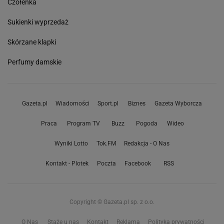
Czółenka
Sukienki wyprzedaż
Skórzane klapki
Perfumy damskie
Gazeta.pl
Wiadomości
Sport.pl
Biznes
Gazeta Wyborcza
Praca
Program TV
Buzz
Pogoda
Wideo
Wyniki Lotto
Tok.FM
Redakcja - O Nas
Kontakt - Plotek
Poczta
Facebook
RSS
Copyright © Gazeta.pl sp. z o.o.
O Nas
Staże u nas
Kontakt
Reklama
Polityka prywatności