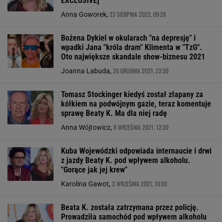
EXCLUSIVE]
23 SIERPNIA 2022, 09:28
Anna Goworek,
Bożena Dykiel w okularach "na depresję" i
wpadki Jana "króla dram" Klimenta w "TzG".
Oto największe skandale show-biznesu 2021
26 GRUDNIA 2021, 22:30
Joanna Labuda,
Tomasz Stockinger kiedyś został złapany za
kółkiem na podwójnym gazie, teraz komentuje
sprawę Beaty K. Ma dla niej radę
8 WRZEŚNIA 2021, 12:30
Anna Wójtowicz,
Kuba Wojewódzki odpowiada internaucie i drwi
z jazdy Beaty K. pod wpływem alkoholu.
"Gorące jak jej krew"
3 WRZEŚNIA 2021, 10:30
Karolina Gawot,
Beata K. została zatrzymana przez policję.
Prowadziła samochód pod wpływem alkoholu