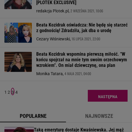
[PLOTEK EXCLUSIVE]
2 WRZEŚNIA 2021, 10:06
redakcja Plotek.pl,
Beata Kozidrak oświadcza: Nie będę się starzeć
z godnością! Zdradziła, jak dba o urodę
16 LIPCA 2021, 22:00
Cezary Wiśniewski,
Beata Kozidrak wspomina pierwszą miłość. "W
końcu spojrzał na mnie tym swoim orzechowym
wzrokiem". On miał dziewczynę, ona plan
4 MAJA 2021, 04:00
Monika Tatara,
1
2
3
4
NASTĘPNA
POPULARNE
NAJNOWSZE
Taką emeryturę dostaje Kwaśniewska. Jej mąż