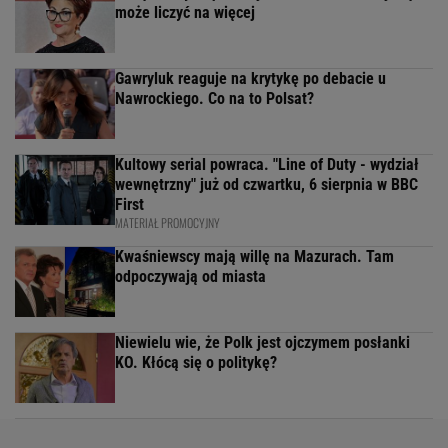
może liczyć na więcej
Gawryluk reaguje na krytykę po debacie u
Nawrockiego. Co na to Polsat?
Kultowy serial powraca. "Line of Duty - wydział
wewnętrzny" już od czwartku, 6 sierpnia w BBC
First
MATERIAŁ PROMOCYJNY
Kwaśniewscy mają willę na Mazurach. Tam
odpoczywają od miasta
Niewielu wie, że Polk jest ojczymem posłanki
KO. Kłócą się o politykę?