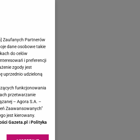
6
] Zaufanych Partnerów
woje dane osobowe takie
likach do celów
teresowań i preferencji
ażenie zgody jest
dę uprzednio udzieloną
yczących funkcjonowania
kach przetwarzanie
ązanej – Agora S.A. –
awień Zaawansowanych”
go jest kierowany.
ości Gazeta.pl
i
Polityka