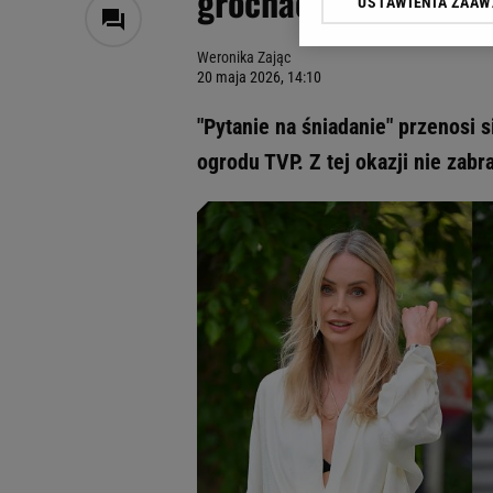
grochach, Woźniak-S
USTAWIENIA ZAA
Klikając „Akceptuję” wyra
Zaufanych Partnerów i A
Weronika Zając
dotyczące plików cookie,
20 maja 2026, 14:10
odnośnik „Ustawienia pr
plików cookie możliwa je
"Pytanie na śniadanie" przenosi s
My, nasi Zaufani Partne
ogrodu TVP. Z tej okazji nie zabr
Użycie dokładnych danych
Przechowywanie informacji
badnie odbiorców i uleps