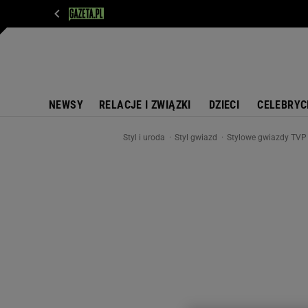
WIADOMOŚCI
NEXT
SPORT
PLOTEK
D
NEWSY
RELACJE I ZWIĄZKI
DZIECI
CELEBRYC
Styl i uroda
Styl gwiazd
Stylowe gwiazdy TVP 