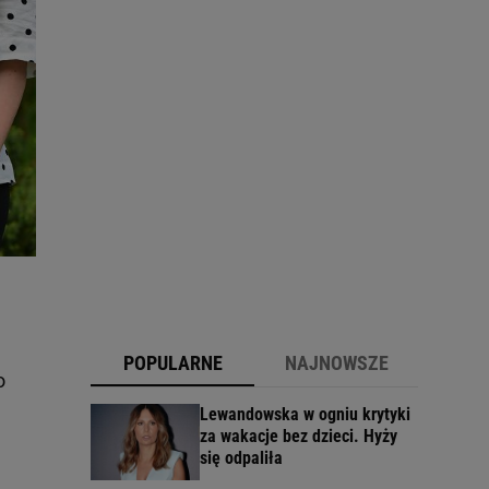
POPULARNE
NAJNOWSZE
o
Lewandowska w ogniu krytyki
za wakacje bez dzieci. Hyży
się odpaliła