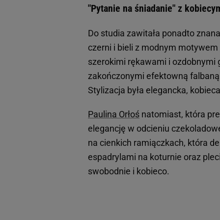
"Pytanie na śniadanie" z kobiecy
Do studia zawitała ponadto znana
czerni i bieli z modnym motywem 
szerokimi rękawami i ozdobnymi 
zakończonymi efektowną falbaną. C
Stylizacja była elegancka, kobie
Paulina Orłoś
natomiast, która pre
elegancję w odcieniu czekoladowe
na cienkich ramiączkach, która del
espadrylami na koturnie oraz ple
swobodnie i kobieco.