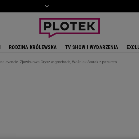
ZIECKO
MOTO
I
RODZINA KRÓLEWSKA
TV SHOW I WYDARZENIA
EXCL
na evencie. Zjawiskowa Grysz w grochach, Woźniak-Starak z pazurem