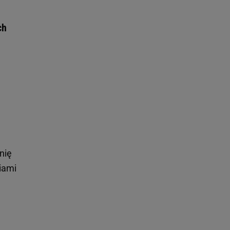
ch
nię
iami