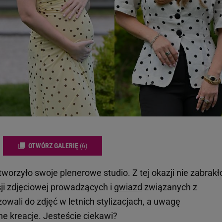
OTWÓRZ GALERIĘ
(6)
otworzyło swoje plenerowe studio. Z tej okazji nie zabrakł
ji zdjęciowej prowadzących i
gwiazd
związanych z
wali do zdjęć w letnich stylizacjach, a uwagę
e kreacje. Jesteście ciekawi?