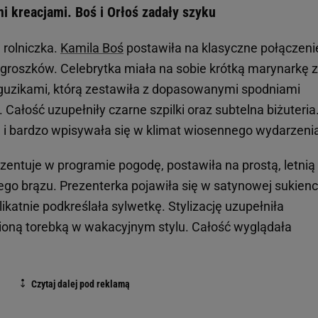
mi kreacjami. Boś i Orłoś zadały szyku
 rolniczka.
Kamila Boś
postawiła na klasyczne połączeni
groszków. Celebrytka miała na sobie krótką marynarkę z
guzikami, którą zestawiła z dopasowanymi spodniami
ałość uzupełniły czarne szpilki oraz subtelna biżuteria
ca i bardzo wpisywała się w klimat wiosennego wydarzeni
zentuje w programie pogodę, postawiła na prostą, letnią
go brązu. Prezenterka pojawiła się w satynowej sukien
ikatnie podkreślała sylwetkę. Stylizację uzupełniła
cioną torebką w wakacyjnym stylu. Całość wyglądała