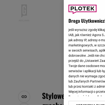
Droga Użytkownicz
jeśli wyrazisz zgodę klika
IAB, jak również Agora S
jak adresy IP, adresy e-m
marketingowych, w szcze
w swoich serwisach, aplik
dobrowolne. Jeśli nie ch
przejdź do „Ustawień Z
Twoje dane osobowe mogą
serwisów i aplikacji lub
danych nie wymaga zgody 
lub Zaufanych Partnerów
lub przez kontakt z admi
Więcej informacji o prz
Stylowe gwiazdy TVP
Prywatności Agora S.A.