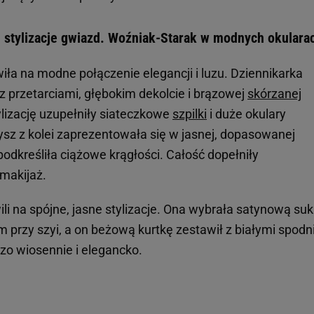
e stylizacje gwiazd. Woźniak-Starak w modnych okulara
iła na modne połączenie elegancji i luzu. Dziennikarka
z przetarciami, głębokim dekolcie i brązowej
skórzanej
lizację uzupełniły siateczkowe
szpilki
i duże okulary
sz z kolei zaprezentowała się w jasnej, dopasowanej
podkreśliła ciążowe krągłości. Całość dopełniły
 makijaż.
li na spójne, jasne stylizacje. Ona wybrała satynową suk
przy szyi, a on beżową kurtkę zestawił z białymi spodn
zo wiosennie i elegancko.