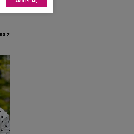
AKCEPTUJĘ
l sp. z o.o., jej
ić swoje preferencje
arzania danych poprzez
ych”. Zmiana ustawień
na z
ach:
 celów identyfikacji.
omiar reklam i treści,