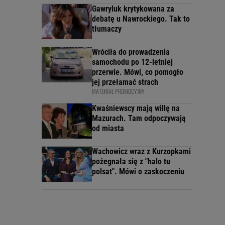
Gawryluk krytykowana za
debatę u Nawrockiego. Tak to
tłumaczy
Wróciła do prowadzenia
samochodu po 12-letniej
przerwie. Mówi, co pomogło
jej przełamać strach
MATERIAŁ PROMOCYJNY
Kwaśniewscy mają willę na
Mazurach. Tam odpoczywają
od miasta
Wachowicz wraz z Kurzopkami
pożegnała się z "halo tu
polsat". Mówi o zaskoczeniu