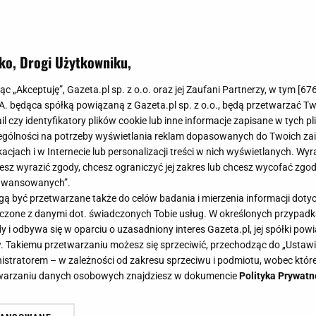
ko, Drogi Użytkowniku,
jąc „Akceptuję”, Gazeta.pl sp. z o.o. oraz jej Zaufani Partnerzy, w tym [
67
.A. będąca spółką powiązaną z Gazeta.pl sp. z o.o., będą przetwarzać T
ail czy identyfikatory plików cookie lub inne informacje zapisane w tych p
gólności na potrzeby wyświetlania reklam dopasowanych do Twoich zain
acjach i w Internecie lub personalizacji treści w nich wyświetlanych. Wyr
cesz wyrazić zgody, chcesz ograniczyć jej zakres lub chcesz wycofać zgo
aawansowanych”.
 być przetwarzane także do celów badania i mierzenia informacji dot
 łączone z danymi dot. świadczonych Tobie usług. W określonych przypad
i odbywa się w oparciu o uzasadniony interes Gazeta.pl, jej spółki powi
. Takiemu przetwarzaniu możesz się sprzeciwić, przechodząc do „Ust
nistratorem – w zależności od zakresu sprzeciwu i podmiotu, wobec które
etwarzaniu danych osobowych znajdziesz w dokumencie
Polityka Prywatn
 na evencie. Zjawiskowa Grysz w