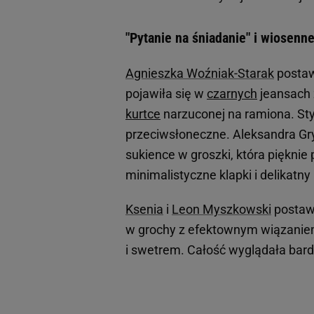
"Pytanie na śniadanie" i wiosenn
Agnieszka Woźniak-Starak
postaw
pojawiła się w
czarnych
jeansach 
kurtce
narzuconej na ramiona. Sty
przeciwsłoneczne. Aleksandra Gry
sukience w groszki, która pięknie 
minimalistyczne klapki i delikatny
Ksenia
i
Leon Myszkowski
postawi
w grochy z efektownym wiązaniem 
i swetrem. Całość wyglądała bard