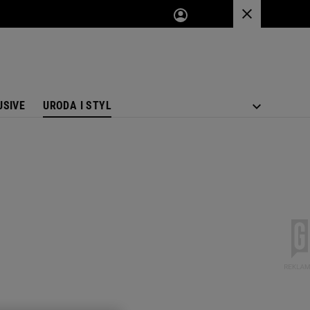
USIVE
URODA I STYL