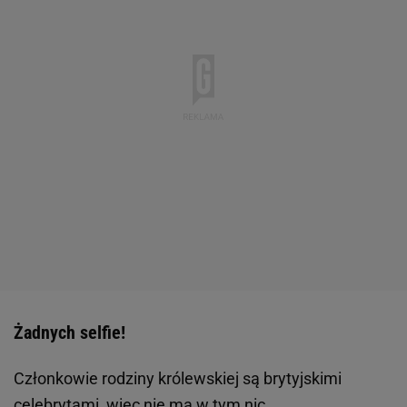
Żadnych selfie!
Członkowie rodziny królewskiej są brytyjskimi
celebrytami, więc nie ma w tym nic