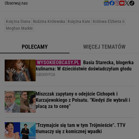
Obserwuj nas
Księżna Diana
Rodzina Królewska
Księżna Kate
Królowa Elżbieta Ii
Meghan Markle
POLECAMY
WIĘCEJ TEMATÓW
Basia Starecka, blogerka
kulinarna: W dzieciństwie doświadczyłam głodu
SUBSKRYPCJA
Miszczak zapytany o odejście Cichopek i
Kurzajewskiego z Polsatu. "Kiedyś źle wybrali i
płacą za to cenę"
"Trzymajcie się tam w tym Trójmieście". TTV
tłumaczy się z komicznej wpadki