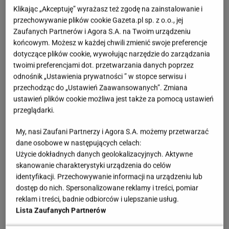
Klikając „Akceptuję” wyrażasz też zgodę na zainstalowanie i
królewskim dworze - niczym w bajce o Kopciuszku -
przechowywanie plików cookie Gazeta.pl sp. z o.o., jej
przedstawicielki rodu skrupulatnie mierzą czas.
Zaufanych Partnerów i Agora S.A. na Twoim urządzeniu
końcowym. Możesz w każdej chwili zmienić swoje preferencje
Wyczekują wybicia godziny osiemnastej z taką
dotyczące plików cookie, wywołując narzędzie do zarządzania
samą intensywnością, z jaką bohaterka popularnej
twoimi preferencjami dot. przetwarzania danych poprzez
wśród dzieci baśni drżała na samą myśl o północy.
odnośnik „Ustawienia prywatności ” w stopce serwisu i
To właśnie po zmroku brytyjskie księżniczki mogą
przechodząc do „Ustawień Zaawansowanych”. Zmiana
ustawień plików cookie możliwa jest także za pomocą ustawień
poczuć się jeszcze bardziej dostojnie i włożyć we
przeglądarki.
włosy
mieniącą się tiarę. Diamentowe "nakrycie
My, nasi Zaufani Partnerzy i Agora S.A. możemy przetwarzać
głowy" jest uważane bowiem za "formalny strój",
dane osobowe w następujących celach:
który wypada przywdziewać jedynie wieczorem.
Użycie dokładnych danych geolokalizacyjnych. Aktywne
skanowanie charakterystyki urządzenia do celów
identyfikacji. Przechowywanie informacji na urządzeniu lub
dostęp do nich. Spersonalizowane reklamy i treści, pomiar
reklam i treści, badnie odbiorców i ulepszanie usług.
Lista Zaufanych Partnerów