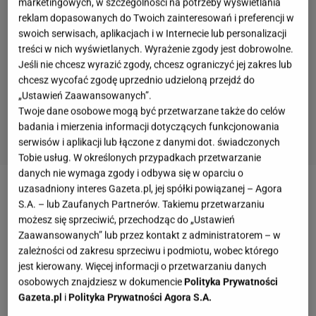
marketingowych, w szczególności na potrzeby wyświetlania
reklam dopasowanych do Twoich zainteresowań i preferencji w
swoich serwisach, aplikacjach i w Internecie lub personalizacji
treści w nich wyświetlanych. Wyrażenie zgody jest dobrowolne.
Jeśli nie chcesz wyrazić zgody, chcesz ograniczyć jej zakres lub
chcesz wycofać zgodę uprzednio udzieloną przejdź do
„Ustawień Zaawansowanych”.
Twoje dane osobowe mogą być przetwarzane także do celów
badania i mierzenia informacji dotyczących funkcjonowania
serwisów i aplikacji lub łączone z danymi dot. świadczonych
Tobie usług. W określonych przypadkach przetwarzanie
danych nie wymaga zgody i odbywa się w oparciu o
uzasadniony interes Gazeta.pl, jej spółki powiązanej – Agora
Zobacz wideo
Książę William angażuje się w akcje
S.A. – lub Zaufanych Partnerów. Takiemu przetwarzaniu
charytatywne. Zagrał w koszykówkę na wózku
możesz się sprzeciwić, przechodząc do „Ustawień
Zaawansowanych” lub przez kontakt z administratorem – w
inwalidzkim!
zależności od zakresu sprzeciwu i podmiotu, wobec którego
jest kierowany. Więcej informacji o przetwarzaniu danych
Tiara tylko po zmroku
osobowych znajdziesz w dokumencie
Polityka Prywatności
Gazeta.pl
i
Polityka Prywatności Agora S.A.
Zacznijmy od najmniej uciążliwego zwyczaju. Na