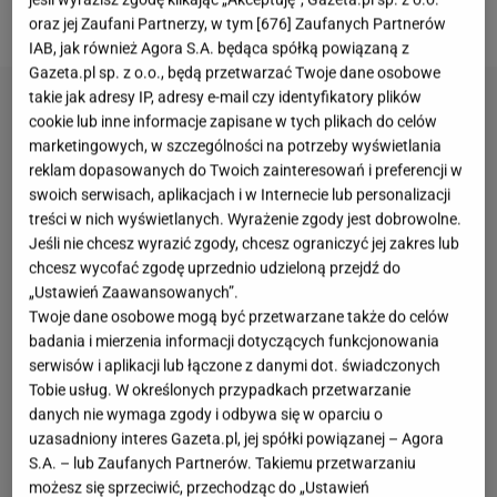
razu stała się gwiazdą i pozowała do "Playboya".
oraz jej Zaufani Partnerzy, w tym [
676
] Zaufanych Partnerów
IAB, jak również Agora S.A. będąca spółką powiązaną z
Gazeta.pl sp. z o.o., będą przetwarzać Twoje dane osobowe
takie jak adresy IP, adresy e-mail czy identyfikatory plików
cookie lub inne informacje zapisane w tych plikach do celów
marketingowych, w szczególności na potrzeby wyświetlania
reklam dopasowanych do Twoich zainteresowań i preferencji w
swoich serwisach, aplikacjach i w Internecie lub personalizacji
treści w nich wyświetlanych. Wyrażenie zgody jest dobrowolne.
Jeśli nie chcesz wyrazić zgody, chcesz ograniczyć jej zakres lub
chcesz wycofać zgodę uprzednio udzieloną przejdź do
„Ustawień Zaawansowanych”.
Twoje dane osobowe mogą być przetwarzane także do celów
badania i mierzenia informacji dotyczących funkcjonowania
serwisów i aplikacji lub łączone z danymi dot. świadczonych
Tobie usług. W określonych przypadkach przetwarzanie
danych nie wymaga zgody i odbywa się w oparciu o
uzasadniony interes Gazeta.pl, jej spółki powiązanej – Agora
S.A. – lub Zaufanych Partnerów. Takiemu przetwarzaniu
możesz się sprzeciwić, przechodząc do „Ustawień