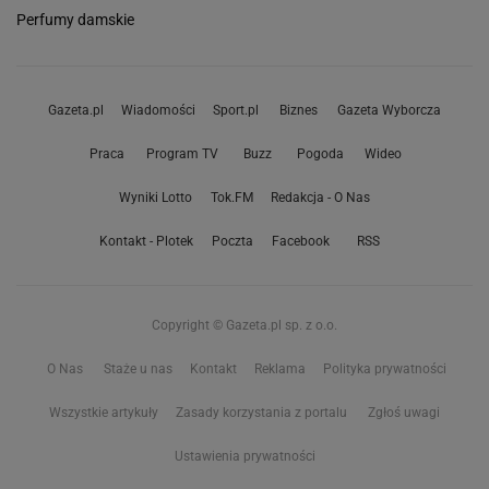
Perfumy damskie
Gazeta.pl
Wiadomości
Sport.pl
Biznes
Gazeta Wyborcza
Praca
Program TV
Buzz
Pogoda
Wideo
Wyniki Lotto
Tok.FM
Redakcja - O Nas
Kontakt - Plotek
Poczta
Facebook
RSS
Copyright © Gazeta.pl sp. z o.o.
O Nas
Staże u nas
Kontakt
Reklama
Polityka prywatności
Wszystkie artykuły
Zasady korzystania z portalu
Zgłoś uwagi
Ustawienia prywatności