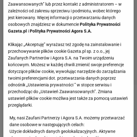
Zaawansowanych” lub przez kontakt z administratorem – w
zależności od zakresu sprzeciwu i podmiotu, wobec którego
jest kierowany. Więcej informacji o przetwarzaniu danych
osobowych znajdziesz w dokumencie
Polityka Prywatności
Gazeta.pl
i
Polityka Prywatności Agora S.A.
Klikając „Akceptuję” wyrażasz też zgodę na zainstalowanie i
przechowywanie plików cookie Gazeta.pl sp. z o.o., jej
Zaufanych Partnerów i Agora S.A. na Twoim urządzeniu
końcowym. Możesz w każdej chwili zmienić swoje preferencje
dotyczące plików cookie, wywołując narzędzie do zarządzania
twoimi preferencjami dot. przetwarzania danych poprzez
odnośnik „Ustawienia prywatności ” w stopce serwisu i
przechodząc do „Ustawień Zaawansowanych”. Zmiana
Drzyżdżyk w 2005 roku starała się powrócić do
ustawień plików cookie możliwa jest także za pomocą ustawień
przeglądarki.
telewizji biorąc udział w castingach do "Bar Europa".
Niestety
musiała
zrezygnować z show, choć dostała
My, nasi Zaufani Partnerzy i Agora S.A. możemy przetwarzać
się do finałowej 12-stki.
dane osobowe w następujących celach:
Użycie dokładnych danych geolokalizacyjnych. Aktywne