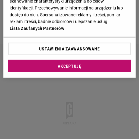
skanowanie charakterystyki urządzenia do celów
Co robi dziś? Wiemy, że Kasia wzięła udział w
identyfikacji. Przechowywanie informacji na urządzeniu lub
kolejnej produkcji TVN "Wymiatacze". Modelka
dostęp do nich. Spersonalizowane reklamy i treści, pomiar
będzie walczyć w fizycznych zmaganiach z
reklam i treści, badnie odbiorców i ulepszanie usług.
Lista Zaufanych Partnerów
Białorusinami czy Czechami .
USTAWIENIA ZAAWANSOWANE
AKCEPTUJĘ