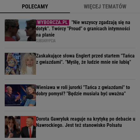
POLECAMY
WIĘCEJ TEMATÓW
"Nie wszyscy zgadzają się na
dotyk". Twórcy "Proud" o granicach intymności
na planie
SUBSKRYPCJA
Zaskakujące słowa Englert przed startem "Tańca
z gwiazdami". "Myślę, że ludzie mnie nie lubią"
Wieniawa w roli jurorki "Tańca z gwiazdami" to
dobry pomysł? "Będzie musiała być uważna"
Dorota Gawryluk reaguje na krytykę po debacie u
Nawrockiego. Jest też stanowisko Polsatu