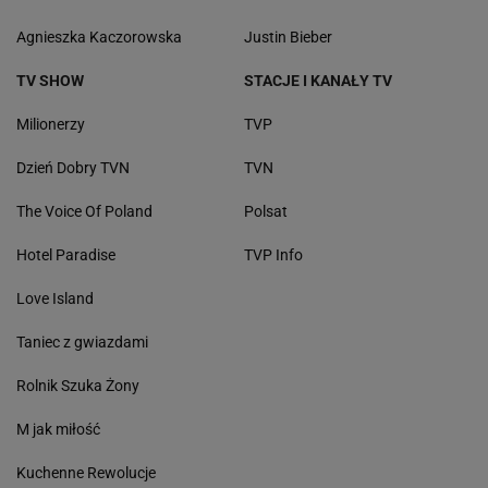
Agnieszka Kaczorowska
Justin Bieber
TV SHOW
STACJE I KANAŁY TV
Milionerzy
TVP
Dzień Dobry TVN
TVN
The Voice Of Poland
Polsat
Hotel Paradise
TVP Info
Love Island
Taniec z gwiazdami
Rolnik Szuka Żony
M jak miłość
Kuchenne Rewolucje