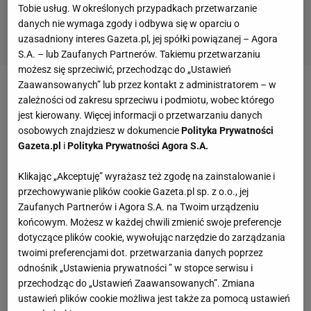
Tobie usług. W określonych przypadkach przetwarzanie
danych nie wymaga zgody i odbywa się w oparciu o
uzasadniony interes Gazeta.pl, jej spółki powiązanej – Agora
S.A. – lub Zaufanych Partnerów. Takiemu przetwarzaniu
możesz się sprzeciwić, przechodząc do „Ustawień
Zaawansowanych” lub przez kontakt z administratorem – w
Lucas Till powiedział kiedyś, żebym
zależności od zakresu sprzeciwu i podmiotu, wobec którego
korzystał z każdej okazji i uczył się najwięcej
jest kierowany. Więcej informacji o przetwarzaniu danych
jak to tylko możliwe.
osobowych znajdziesz w dokumencie
Polityka Prywatności
Gazeta.pl
i
Polityka Prywatności Agora S.A.
Kogo uważasz za najbardziej wpływowego
Klikając „Akceptuję” wyrażasz też zgodę na zainstalowanie i
człowieka?
przechowywanie plików cookie Gazeta.pl sp. z o.o., jej
Zaufanych Partnerów i Agora S.A. na Twoim urządzeniu
końcowym. Możesz w każdej chwili zmienić swoje preferencje
Martina Scorsese
dotyczące plików cookie, wywołując narzędzie do zarządzania
twoimi preferencjami dot. przetwarzania danych poprzez
odnośnik „Ustawienia prywatności ” w stopce serwisu i
Jeśli mógłbyś na jeden dzień zamienić się miejscami
przechodząc do „Ustawień Zaawansowanych”. Zmiana
z kimkolwiek na świecie, kto by to był?
ustawień plików cookie możliwa jest także za pomocą ustawień