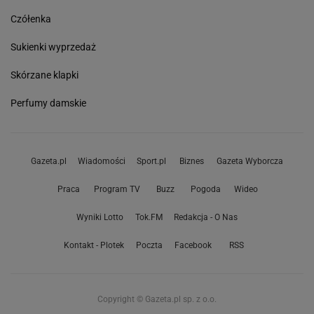
Czółenka
Sukienki wyprzedaż
Skórzane klapki
Perfumy damskie
Gazeta.pl
Wiadomości
Sport.pl
Biznes
Gazeta Wyborcza
Praca
Program TV
Buzz
Pogoda
Wideo
Wyniki Lotto
Tok.FM
Redakcja - O Nas
Kontakt - Plotek
Poczta
Facebook
RSS
Copyright © Gazeta.pl sp. z o.o.