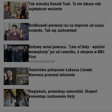
Tak mieszka Donald Tusk. To nie luksus robi
największe wrażenie
Królikowski pierwszy raz na imprezie od czasu
rozwodu. Tak się zachowywał
Kultowy serial powraca. "Line of Duty - wydział
wewnętrzny" już od czwartku, 6 sierpnia w BBC
First
MATERIAŁ PROMOCYJNY
Śmiertelne potrącenie Łukasza Litewki.
Kierowca przerwał milczenie
Nagrywała, prowadząc samochód. Ekspert
komentuje zachowanie Hyży