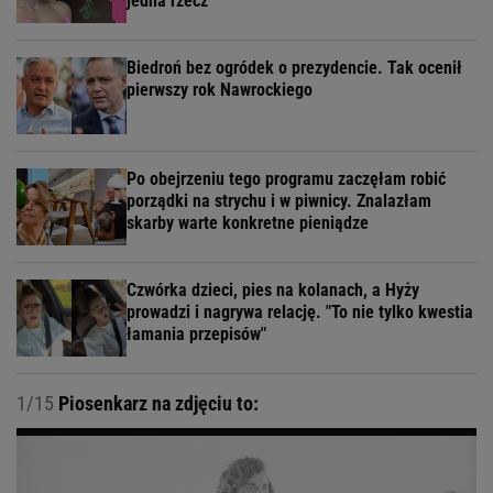
jedna rzecz
Biedroń bez ogródek o prezydencie. Tak ocenił
pierwszy rok Nawrockiego
Po obejrzeniu tego programu zaczęłam robić
porządki na strychu i w piwnicy. Znalazłam
skarby warte konkretne pieniądze
Czwórka dzieci, pies na kolanach, a Hyży
prowadzi i nagrywa relację. "To nie tylko kwestia
łamania przepisów"
1/15
Piosenkarz na zdjęciu to: