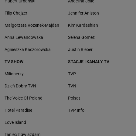
Hubert Urbański
Angelina Jolie
Filip Chajzer
Jennifer Aniston
Małgorzata Rozenek-Majdan
Kim Kardashian
Anna Lewandowska
Selena Gomez
Agnieszka Kaczorowska
Justin Bieber
TV SHOW
STACJE I KANAŁY TV
Milionerzy
TVP
Dzień Dobry TVN
TVN
The Voice Of Poland
Polsat
Hotel Paradise
TVP Info
Love Island
Taniec z gwiazdami