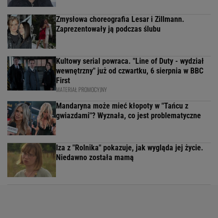
Zmysłowa choreografia Lesar i Zillmann.
Zaprezentowały ją podczas ślubu
Kultowy serial powraca. "Line of Duty - wydział
wewnętrzny" już od czwartku, 6 sierpnia w BBC
First
MATERIAŁ PROMOCYJNY
Mandaryna może mieć kłopoty w "Tańcu z
gwiazdami"? Wyznała, co jest problematyczne
Iza z "Rolnika" pokazuje, jak wygląda jej życie.
Niedawno została mamą