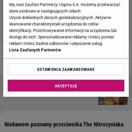
My, nasi Zaufani Partnerzy i Agora S.A. możemy przetwarzać
dane osobowe w następujących celach:
Użycie dokładnych danych geolokalizacyjnych. Aktywne
skanowanie charakterystyki urządzenia do celów
identyfikacji. Przechowywanie informacji na urządzeniu lub
dostęp do nich. Spersonalizowane reklamy i treści, pomiar
reklam i treści, badnie odbiorców i ulepszanie usług.
Lista Zaufanych Partnerów
Zobacz wideo
Aga i Karolina chciałyby razem
walczyć w Fame MMA
USTAWIENIA ZAAWANSOWANE
AKCEPTUJĘ
Nitro odpowiedział na zarzuty Lexy. Wyznał
dlaczego uważa, że jest fałszywa.
Niebawem poznamy przeciwnika The Nitrozyniaka