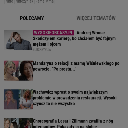
Nitro
Nitrozyniak
Fame Mma
POLECAMY
WIĘCEJ TEMATÓW
Andrzej Wrona:
Skończyłem karierę, bo chciałem być fajnym
mężem i ojcem
SUBSKRYPCJA
Mandaryna o relacji z mamą Wiśniewskiego po
powrocie. "Po prostu..."
Wachowicz wprost o swoim największym
problemie w prowadzeniu restauracji. Wysoki
czynsz to nie wszystko
Choreografia Lesar i Zillmann zwaliła z nóg
internautów. Pokazały ją na ślubie