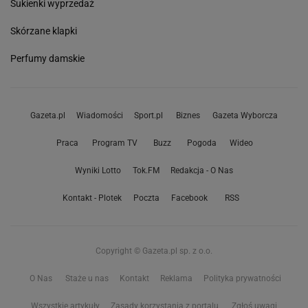
Sukienki wyprzedaż
Skórzane klapki
Perfumy damskie
Gazeta.pl
Wiadomości
Sport.pl
Biznes
Gazeta Wyborcza
Praca
Program TV
Buzz
Pogoda
Wideo
Wyniki Lotto
Tok.FM
Redakcja - O Nas
Kontakt - Plotek
Poczta
Facebook
RSS
Copyright © Gazeta.pl sp. z o.o.
O Nas
Staże u nas
Kontakt
Reklama
Polityka prywatności
Wszystkie artykuły
Zasady korzystania z portalu
Zgłoś uwagi