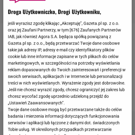
Droga Użytkowniczko, Drogi Użytkowniku,
jeśli wyrazisz zgodę klikając „Akceptuję”, Gazeta.pl sp. z o.o.
oraz jej Zaufani Partnerzy, w tym [
676
] Zaufanych Partnerów
Za nami druga konferencja
Fame MMA
11.
IAB, jak również Agora S.A. będąca spółką powiązaną z
Gazeta.pl sp. z o.o., będą przetwarzać Twoje dane osobowe
Poznaliśmy zawodników, którzy pojawią się na
takie jak adresy IP, adresy e-mail czy identyfikatory plików
najbliższych galach. Swoich fanów bardzo zaskoczył
cookie lub inne informacje zapisane w tych plikach do celów
The Nitrozyniak
. Sergiusz Górski prowadził
marketingowych, w szczególności na potrzeby wyświetlania
reklam dopasowanych do Twoich zainteresowań i preferencji w
transmisje na żywo i komentował wydarzenie. Nagle
swoich serwisach, aplikacjach i w Internecie lub personalizacji
powiedział, że
musi
na chwilę zniknąć. Niespełna
treści w nich wyświetlanych. Wyrażenie zgody jest dobrowolne.
minutę później znalazł się na konferencji. Okazało
Jeśli nie chcesz wyrazić zgody, chcesz ograniczyć jej zakres lub
chcesz wycofać zgodę uprzednio udzieloną przejdź do
się, że niebawem zobaczymy go w oktagonie.
„Ustawień Zaawansowanych”.
Twoje dane osobowe mogą być przetwarzane także do celów
badania i mierzenia informacji dotyczących funkcjonowania
serwisów i aplikacji lub łączone z danymi dot. świadczonych
Tobie usług. W określonych przypadkach przetwarzanie