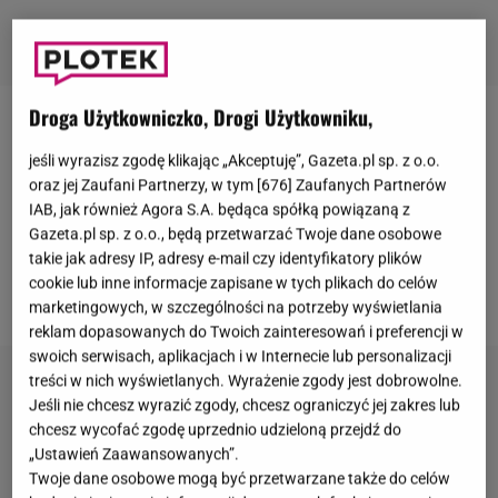
Droga Użytkowniczko, Drogi Użytkowniku,
Marcin Dubiel
poinformował swoich fanów, że za
jeśli wyrazisz zgodę klikając „Akceptuję”, Gazeta.pl sp. z o.o.
niespełna dwa tygodnie zawalczy na gali
Fame
oraz jej Zaufani Partnerzy, w tym [
676
] Zaufanych Partnerów
MMA
11. Jak przyznał, nie był teraz w stałym
IAB, jak również Agora S.A. będąca spółką powiązaną z
treningu i jego plan przygotowawczy do walki musiał
Gazeta.pl sp. z o.o., będą przetwarzać Twoje dane osobowe
takie jak adresy IP, adresy e-mail czy identyfikatory plików
ulec delikatnym zmianom. Okazuje się, że pojawi się
cookie lub inne informacje zapisane w tych plikach do celów
w zastępstwie za jednego z zawodników.
marketingowych, w szczególności na potrzeby wyświetlania
reklam dopasowanych do Twoich zainteresowań i preferencji w
swoich serwisach, aplikacjach i w Internecie lub personalizacji
treści w nich wyświetlanych. Wyrażenie zgody jest dobrowolne.
Jeśli nie chcesz wyrazić zgody, chcesz ograniczyć jej zakres lub
chcesz wycofać zgodę uprzednio udzieloną przejdź do
„Ustawień Zaawansowanych”.
Twoje dane osobowe mogą być przetwarzane także do celów