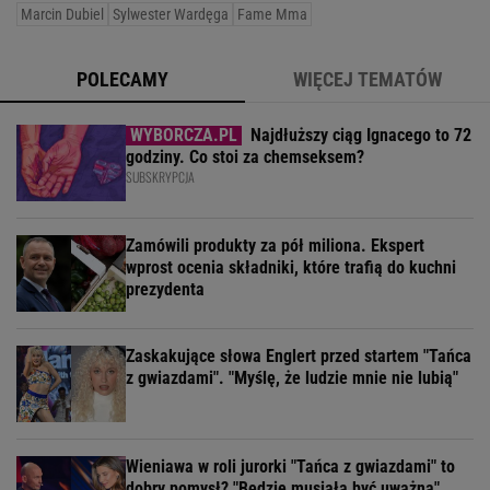
Marcin Dubiel
Sylwester Wardęga
Fame Mma
POLECAMY
WIĘCEJ TEMATÓW
Najdłuższy ciąg Ignacego to 72
godziny. Co stoi za chemseksem?
SUBSKRYPCJA
Zamówili produkty za pół miliona. Ekspert
wprost ocenia składniki, które trafią do kuchni
prezydenta
Zaskakujące słowa Englert przed startem "Tańca
z gwiazdami". "Myślę, że ludzie mnie nie lubią"
Wieniawa w roli jurorki "Tańca z gwiazdami" to
dobry pomysł? "Będzie musiała być uważna"