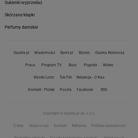
Sukienki wyprzedaż
Skórzane klapki
Perfumy damskie
Gazeta.pl
Wiadomości
Sport.pl
Biznes
Gazeta Wyborcza
Praca
Program TV
Buzz
Pogoda
Wideo
Wyniki Lotto
Tok.FM
Redakcja - O Nas
Kontakt - Plotek
Poczta
Facebook
RSS
Copyright © Gazeta.pl sp. z o.o.
O Nas
Staże u nas
Kontakt
Reklama
Polityka prywatności