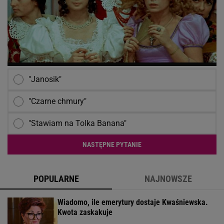
"Janosik"
"Czarne chmury"
"Stawiam na Tolka Banana"
NASTĘPNE PYTANIE
POPULARNE
NAJNOWSZE
Wiadomo, ile emerytury dostaje Kwaśniewska.
Kwota zaskakuje