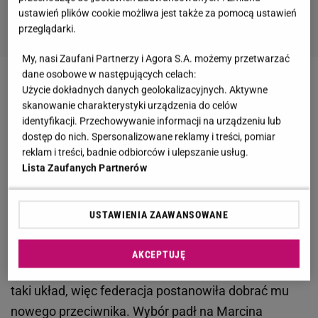
ustawień plików cookie możliwa jest także za pomocą ustawień
przeglądarki.
My, nasi Zaufani Partnerzy i Agora S.A. możemy przetwarzać
dane osobowe w następujących celach:
Zobacz wideo
Marcin Dubiel nie ma pojęcia jak
Użycie dokładnych danych geolokalizacyjnych. Aktywne
skanowanie charakterystyki urządzenia do celów
pogodzi treningi do Fame MMA z daily
identyfikacji. Przechowywanie informacji na urządzeniu lub
dostęp do nich. Spersonalizowane reklamy i treści, pomiar
Sylwester Wardęga nie zawalczy z Oj Wojtkiem
reklam i treści, badnie odbiorców i ulepszanie usług.
Lista Zaufanych Partnerów
Jakiś czas temu
Sylwester Wardęga
doznał kontuzji.
Zerwał cztery więzadła w nodze. Taki uszczerbek na
USTAWIENIA ZAAWANSOWANE
zdrowiu wyklucza go z walki w MMA. Początkowo
chciał się dogadać z
Oj Wojtkiem
i zmierzyć w walce
AKCEPTUJĘ
bokserskiej. Wojtek Przeździecki nie zgodził się na
taki układ, więc federacja postanowiła dobrać mu
nowego przeciwnika. Wybór padł na Marcina