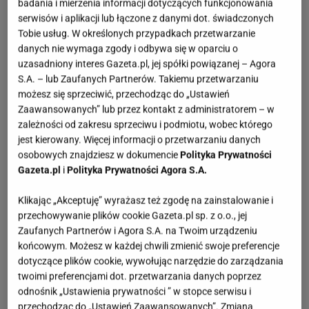
badania i mierzenia informacji dotyczących funkcjonowania
serwisów i aplikacji lub łączone z danymi dot. świadczonych
Tobie usług. W określonych przypadkach przetwarzanie
danych nie wymaga zgody i odbywa się w oparciu o
uzasadniony interes Gazeta.pl, jej spółki powiązanej – Agora
S.A. – lub Zaufanych Partnerów. Takiemu przetwarzaniu
możesz się sprzeciwić, przechodząc do „Ustawień
Zaawansowanych” lub przez kontakt z administratorem – w
zależności od zakresu sprzeciwu i podmiotu, wobec którego
jest kierowany. Więcej informacji o przetwarzaniu danych
osobowych znajdziesz w dokumencie
Polityka Prywatności
Gazeta.pl
i
Polityka Prywatności Agora S.A.
Klikając „Akceptuję” wyrażasz też zgodę na zainstalowanie i
przechowywanie plików cookie Gazeta.pl sp. z o.o., jej
Zaufanych Partnerów i Agora S.A. na Twoim urządzeniu
końcowym. Możesz w każdej chwili zmienić swoje preferencje
dotyczące plików cookie, wywołując narzędzie do zarządzania
twoimi preferencjami dot. przetwarzania danych poprzez
odnośnik „Ustawienia prywatności ” w stopce serwisu i
przechodząc do „Ustawień Zaawansowanych”. Zmiana