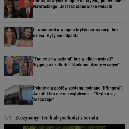
Dorota Gawryluk reaguje na krytykę po debacie u
Nawrockiego. Jest też stanowisko Polsatu
Lewandowska w ogniu krytyki za wakacje bez
dzieci. Hyży się odpaliła
"Taniec z gwiazdami" bez wielkich gwiazd?
Wygodę aż zatkało! "Szukanie dziury w całym"
Pokoje dla posłów zostaną poddane "liftingowi".
Architektka nie ma wątpliwości. "Szybko się
zestarzeje"
1/11
Zaczynamy! Ten kadr pochodzi z serialu: