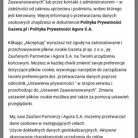
Zaawansowanych” lub przez kontakt z administratorem – w
zależności od zakresu sprzeciwu i podmiotu, wobec którego
Tak gwiazdy regenerują zniszczone włosy
jest kierowany. Więcej informacji o przetwarzaniu danych
osobowych znajdziesz w dokumencie
Polityka Prywatności
Gazeta.pl
i
Polityka Prywatności Agora S.A.
Joanna Opozda
jak wiele innych gwiazd chętnie
dzieli się z internautkami swoimi trikami
Klikając „Akceptuję” wyrażasz też zgodę na zainstalowanie i
dotyczącymi mody oraz urody. Jakiś czas temu
przechowywanie plików cookie Gazeta.pl sp. z o.o., jej
Zaufanych Partnerów i Agora S.A. na Twoim urządzeniu
jedna z fanek podpytała, co aktorka robi, że jej włosy
końcowym. Możesz w każdej chwili zmienić swoje preferencje
zawsze prezentują się tak dobrze. Okazuje się, że
dotyczące plików cookie, wywołując narzędzie do zarządzania
Joanna Opozda zażywa melatoninę, która
twoimi preferencjami dot. przetwarzania danych poprzez
odnośnik „Ustawienia prywatności ” w stopce serwisu i
zazwyczaj jest stosowana do polepszenia jakości
przechodząc do „Ustawień Zaawansowanych”. Zmiana
snu.
ustawień plików cookie możliwa jest także za pomocą ustawień
przeglądarki.
Dziękuję, staram się dbać o nie od zewnątrz i
My, nasi Zaufani Partnerzy i Agora S.A. możemy przetwarzać
od wewnątrz. Swojego czasu miałam
dane osobowe w następujących celach:
ogromne problemy z wypadaniem. Przez
Użycie dokładnych danych geolokalizacyjnych. Aktywne
przypadek odkryłam, że na włosy pomaga mi
skanowanie charakterystyki urządzenia do celów