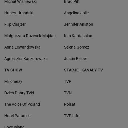
Michał Wiśniewski
Brad Pitt
Hubert Urbański
Angelina Jolie
Filip Chajzer
Jennifer Aniston
Małgorzata Rozenek-Majdan
Kim Kardashian
Anna Lewandowska
Selena Gomez
Agnieszka Kaczorowska
Justin Bieber
TV SHOW
STACJE I KANAŁY TV
Milionerzy
TVP
Dzień Dobry TVN
TVN
The Voice Of Poland
Polsat
Hotel Paradise
TVP Info
Love Island