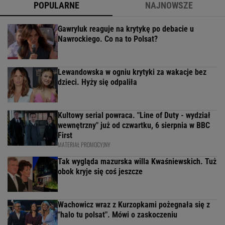
POPULARNE
NAJNOWSZE
Gawryluk reaguje na krytykę po debacie u
Nawrockiego. Co na to Polsat?
Lewandowska w ogniu krytyki za wakacje bez
dzieci. Hyży się odpaliła
Kultowy serial powraca. "Line of Duty - wydział
wewnętrzny" już od czwartku, 6 sierpnia w BBC
First
MATERIAŁ PROMOCYJNY
Tak wygląda mazurska willa Kwaśniewskich. Tuż
obok kryje się coś jeszcze
Wachowicz wraz z Kurzopkami pożegnała się z
"halo tu polsat". Mówi o zaskoczeniu