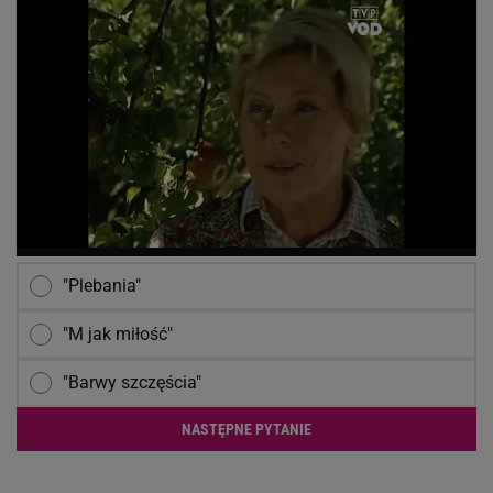
"Plebania"
"M jak miłość"
"Barwy szczęścia"
NASTĘPNE PYTANIE