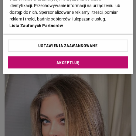
melatonina. Brałam ją na noc, żeby lepiej
identyfikacji. Przechowywanie informacji na urządzeniu lub
spać. Włosy zaczęły rosnąć jak szalone.
dostęp do nich. Spersonalizowane reklamy i treści, pomiar
reklam i treści, badnie odbiorców i ulepszanie usług.
Później zaczęłam gdzieś czytać na ten temat
Lista Zaufanych Partnerów
i faktycznie melatonina działa na wypadające
włosy - odpisała aktorka.
USTAWIENIA ZAAWANSOWANE
AKCEPTUJĘ