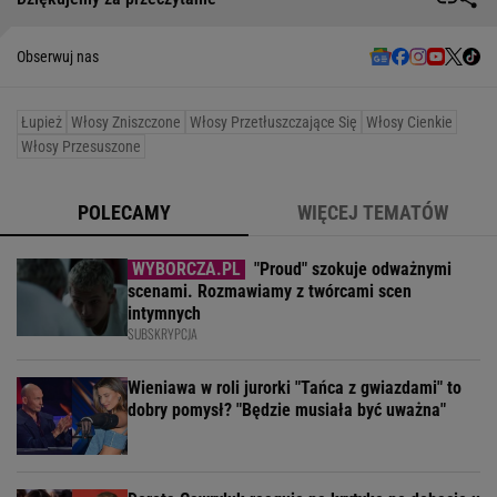
Obserwuj nas
Łupież
Włosy Zniszczone
Włosy Przetłuszczające Się
Włosy Cienkie
Włosy Przesuszone
POLECAMY
WIĘCEJ TEMATÓW
"Proud" szokuje odważnymi
scenami. Rozmawiamy z twórcami scen
intymnych
SUBSKRYPCJA
Wieniawa w roli jurorki "Tańca z gwiazdami" to
dobry pomysł? "Będzie musiała być uważna"