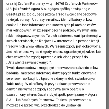
oraz jej Zaufani Partnerzy, w tym [
676
] Zaufanych Partnerów
IAB, jak również Agora S.A. będąca spółką powiązaną z
Gazeta.pl sp. z o.o., będą przetwarzać Twoje dane osobowe
takie jak adresy IP, adresy e-mail czy identyfikatory plików
cookie lub inne informacje zapisane w tych plikach do celów
marketingowych, w szczególności na potrzeby wyświetlania
reklam dopasowanych do Twoich zainteresowań i preferencji w
swoich serwisach, aplikacjach i w Internecie lub personalizacji
treści w nich wyświetlanych. Wyrażenie zgody jest dobrowolne.
Jeśli nie chcesz wyrazić zgody, chcesz ograniczyć jej zakres lub
chcesz wycofać zgodę uprzednio udzieloną przejdź do
„Ustawień Zaawansowanych”.
Twoje dane osobowe mogą być przetwarzane także do celów
badania i mierzenia informacji dotyczących funkcjonowania
serwisów i aplikacji lub łączone z danymi dot. świadczonych
Tobie usług. W określonych przypadkach przetwarzanie
danych nie wymaga zgody i odbywa się w oparciu o
uzasadniony interes Gazeta.pl, jej spółki powiązanej – Agora
S.A. – lub Zaufanych Partnerów. Takiemu przetwarzaniu
możesz się sprzeciwić, przechodząc do „Ustawień