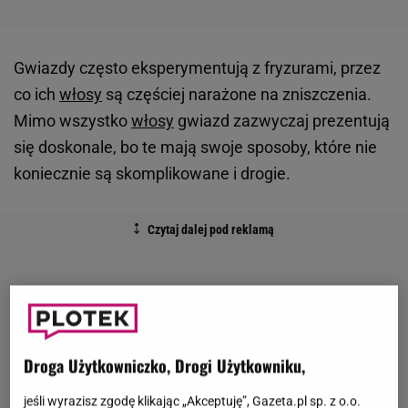
Gwiazdy często eksperymentują z fryzurami, przez
co ich
włosy
są częściej narażone na zniszczenia.
Mimo wszystko
włosy
gwiazd zazwyczaj prezentują
się doskonale, bo te mają swoje sposoby, które nie
koniecznie są skomplikowane i drogie.
Droga Użytkowniczko, Drogi Użytkowniku,
jeśli wyrazisz zgodę klikając „Akceptuję”, Gazeta.pl sp. z o.o.