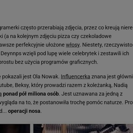
gramerki często przerabiają zdjęcia, przez co kreują nier
ki (a na kolejnym zdjęciu pizza czy czekoladowe
i zawsze perfekcyjnie ułożone
włosy
. Niestety, rzeczywist
 Deynnps wzięli pod lupę wiele celebrytek i zestawili ich
 prostu bez użycia programów graficznych.
 pokazali jest Ola Nowak.
Influencerka
znana jest główni
tube, Beksy, który prowadzi razem z koleżanką, Nadią
ją
ponad pół miliona osób
. Jest uznawana za jedną z
 wygląda na to, że postanowiła trochę pomóc naturze. Prof
d...
operacji nosa
.