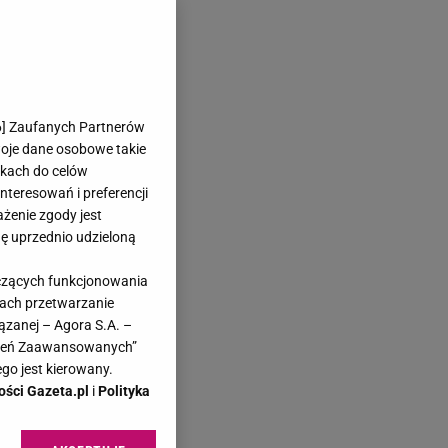
6
] Zaufanych Partnerów
woje dane osobowe takie
likach do celów
teresowań i preferencji
ażenie zgody jest
dę uprzednio udzieloną
yczących funkcjonowania
kach przetwarzanie
ązanej – Agora S.A. –
awień Zaawansowanych”
go jest kierowany.
ości Gazeta.pl
i
Polityka