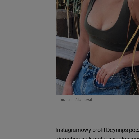
Instagram/ola_nowak
Instagramowy profil
Deynnps
pocz
kłamstwa na kanałach społeczn