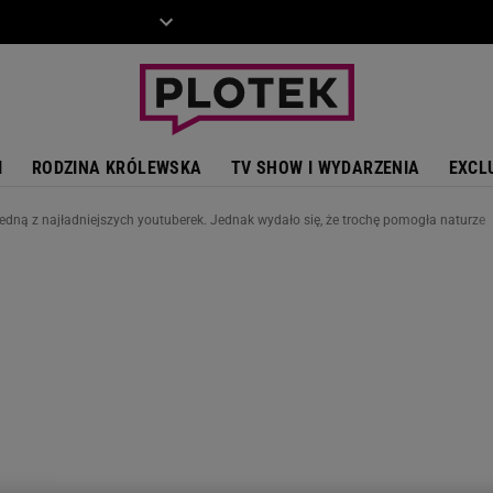
ZIECKO
MOTO
I
RODZINA KRÓLEWSKA
TV SHOW I WYDARZENIA
EXCL
jedną z najładniejszych youtuberek. Jednak wydało się, że trochę pomogła naturze