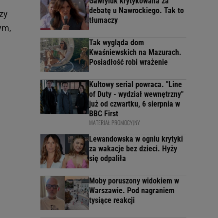
Gawryluk krytykowana za
debatę u Nawrockiego. Tak to
zy
tłumaczy
ym,
Tak wygląda dom
Kwaśniewskich na Mazurach.
Posiadłość robi wrażenie
Kultowy serial powraca. "Line
of Duty - wydział wewnętrzny"
już od czwartku, 6 sierpnia w
BBC First
MATERIAŁ PROMOCYJNY
Lewandowska w ogniu krytyki
za wakacje bez dzieci. Hyży
się odpaliła
Moby poruszony widokiem w
Warszawie. Pod nagraniem
tysiące reakcji