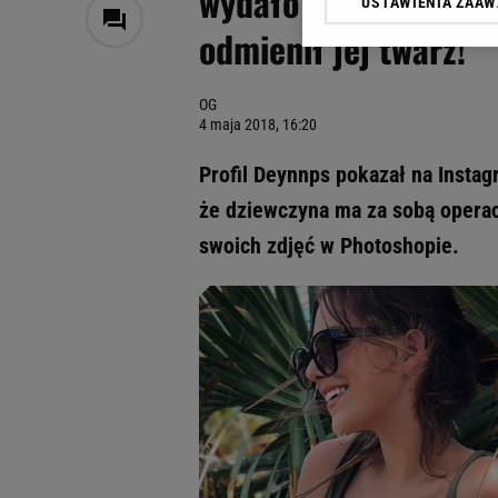
wydało się, że troch
USTAWIENIA ZAA
Klikając „Akceptuję” wyra
odmienił jej twarz!
Zaufanych Partnerów i A
dotyczące plików cookie,
odnośnik „Ustawienia pr
OG
plików cookie możliwa je
4 maja 2018, 16:20
My, nasi Zaufani Partne
Profil Deynnps pokazał na Insta
Użycie dokładnych danych
Przechowywanie informacji
że dziewczyna ma za sobą operacj
badnie odbiorców i uleps
swoich zdjęć w Photoshopie.