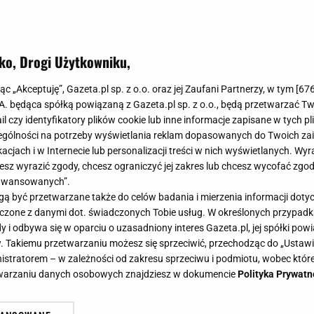
ko, Drogi Użytkowniku,
jąc „Akceptuję”, Gazeta.pl sp. z o.o. oraz jej Zaufani Partnerzy, w tym [
67
.A. będąca spółką powiązaną z Gazeta.pl sp. z o.o., będą przetwarzać T
ail czy identyfikatory plików cookie lub inne informacje zapisane w tych p
gólności na potrzeby wyświetlania reklam dopasowanych do Twoich zain
acjach i w Internecie lub personalizacji treści w nich wyświetlanych. Wyr
cesz wyrazić zgody, chcesz ograniczyć jej zakres lub chcesz wycofać zgo
aawansowanych”.
 być przetwarzane także do celów badania i mierzenia informacji dot
 łączone z danymi dot. świadczonych Tobie usług. W określonych przypad
i odbywa się w oparciu o uzasadniony interes Gazeta.pl, jej spółki powi
. Takiemu przetwarzaniu możesz się sprzeciwić, przechodząc do „Ust
nistratorem – w zależności od zakresu sprzeciwu i podmiotu, wobec które
etwarzaniu danych osobowych znajdziesz w dokumencie
Polityka Prywatn
jładniejszych youtuberek. Jednak