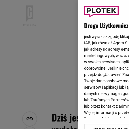
Droga Użytkownicz
jeśli wyrazisz zgodę klika
IAB, jak również Agora S
jak adresy IP, adresy e-m
marketingowych, w szcze
w swoich serwisach, aplik
dobrowolne. Jeśli nie ch
przejdź do „Ustawień Z
Twoje dane osobowe mogą
serwisów i aplikacji lub
danych nie wymaga zgody 
lub Zaufanych Partnerów
lub przez kontakt z admi
Więcej informacji o prz
Dziś jest jedną z na
Prywatności Agora S.A.