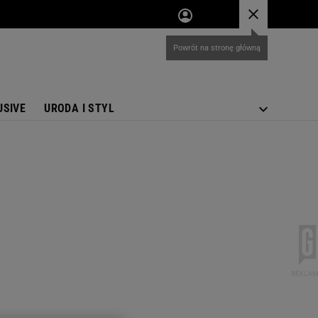
USIVE
URODA I STYL