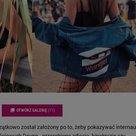
OTWÓRZ GALERIĘ
(11)
ątkowo został założony po to, żeby pokazywać interna
ościowych
Deynn
- przerobione zdjęcia, hipokryzje czy