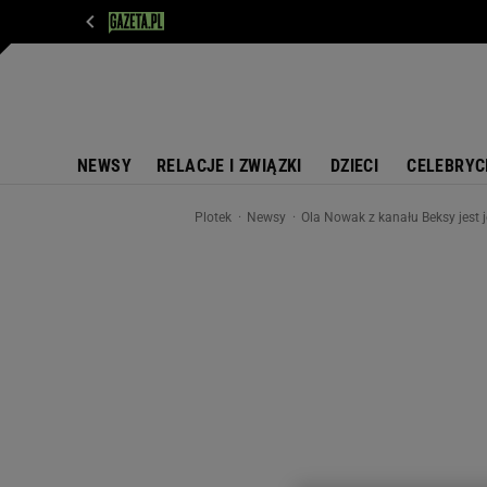
WIADOMOŚCI
NEXT
SPORT
PLOTEK
D
NEWSY
RELACJE I ZWIĄZKI
DZIECI
CELEBRYC
Plotek
Newsy
Ola Nowak z kanału Beksy jest 