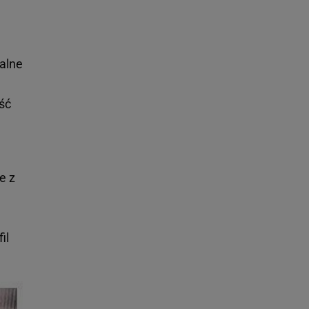
ealne
ość
e z
il