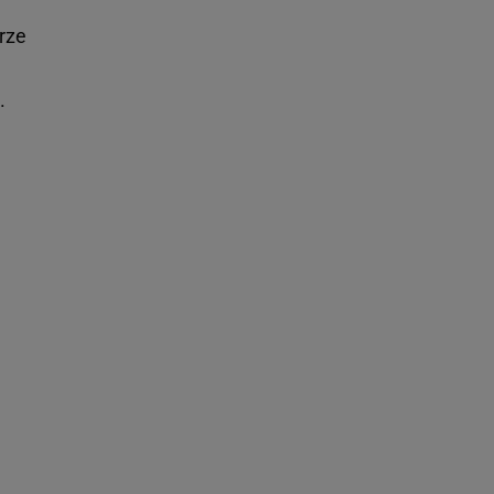
rze
.