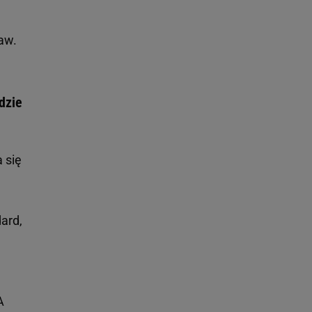
aw.
dzie
 się
dard,
A