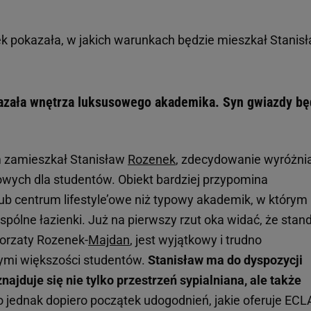
 pokazała, w jakich warunkach będzie mieszkał Stanisł
zała wnętrza luksusowego akademika. Syn gwiazdy bę
m zamieszkał Stanisław
Rozenek
, zdecydowanie wyróżnia
gowych dla studentów. Obiekt bardziej przypomina
b centrum lifestyle’owe niż typowy akademik, w którym
spólne łazienki. Już na pierwszy rzut oka widać, że stan
gorzaty Rozenek-
Majdan
, jest wyjątkowy i trudno
mi większości studentów.
Stanisław ma do dyspozycji
ajduje się nie tylko przestrzeń sypialniana, ale także
To jednak dopiero początek udogodnień, jakie oferuje ECL