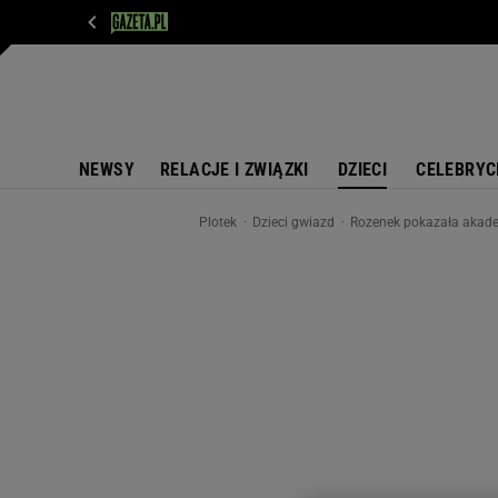
WIADOMOŚCI
NEXT
SPORT
PLOTEK
D
NEWSY
RELACJE I ZWIĄZKI
DZIECI
CELEBRYC
Plotek
Dzieci gwiazd
Rozenek pokazała akadem