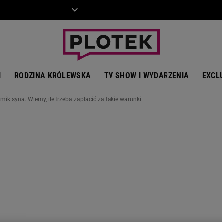
ZIECKO
MOTO
I
RODZINA KRÓLEWSKA
TV SHOW I WYDARZENIA
EXCL
ik syna. Wiemy, ile trzeba zapłacić za takie warunki