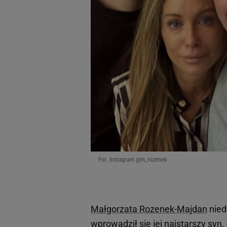
Fot. Instagram @m_rozenek
Małgorzata Rozenek-Majdan
nied
wprowadził się jej najstarszy syn,