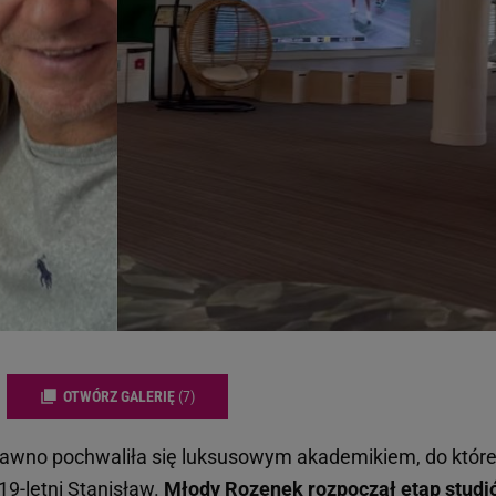
OTWÓRZ GALERIĘ
(7)
awno pochwaliła się luksusowym akademikiem, do któr
 19-letni Stanisław.
Młody Rozenek rozpoczął etap studi