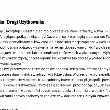
ko, Drogi Użytkowniku,
jąc „Akceptuję”, Gazeta.pl sp. z o.o. oraz jej Zaufani Partnerzy, w tym [
67
.A. będąca spółką powiązaną z Gazeta.pl sp. z o.o., będą przetwarzać T
ail czy identyfikatory plików cookie lub inne informacje zapisane w tych p
gólności na potrzeby wyświetlania reklam dopasowanych do Twoich zain
acjach i w Internecie lub personalizacji treści w nich wyświetlanych. Wyr
cesz wyrazić zgody, chcesz ograniczyć jej zakres lub chcesz wycofać zgo
aawansowanych”.
 być przetwarzane także do celów badania i mierzenia informacji dot
 łączone z danymi dot. świadczonych Tobie usług. W określonych przypad
i odbywa się w oparciu o uzasadniony interes Gazeta.pl, jej spółki powi
. Takiemu przetwarzaniu możesz się sprzeciwić, przechodząc do „Ust
nistratorem – w zależności od zakresu sprzeciwu i podmiotu, wobec które
etwarzaniu danych osobowych znajdziesz w dokumencie
Polityka Prywatn
ademik syna. Wiemy, ile trzeba