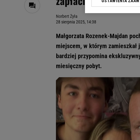
zapłacić za takie wa
USTAWIENIA ZAA
Klikając „Akceptuję” wyra
Zaufanych Partnerów i A
Norbert Żyła
dotyczące plików cookie,
28 sierpnia 2025, 14:38
odnośnik „Ustawienia pr
plików cookie możliwa je
Małgorzata Rozenek-Majdan poc
My, nasi Zaufani Partne
miejscem, w którym zamieszkał j
Użycie dokładnych danych
bardziej przypomina ekskluzywny
Przechowywanie informacji
badnie odbiorców i uleps
miesięczny pobyt.