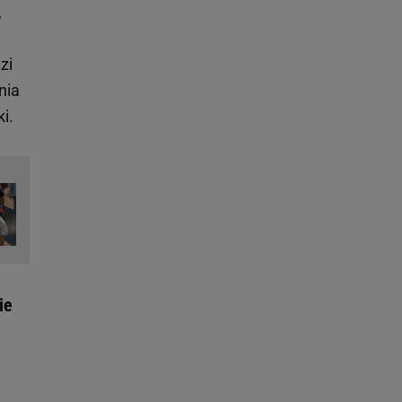
,
zi
nia
i.
ie