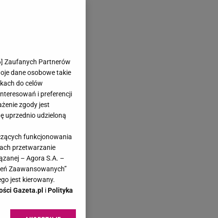
6
] Zaufanych Partnerów
woje dane osobowe takie
likach do celów
teresowań i preferencji
ażenie zgody jest
dę uprzednio udzieloną
yczących funkcjonowania
kach przetwarzanie
ązanej – Agora S.A. –
awień Zaawansowanych”
go jest kierowany.
ości Gazeta.pl
i
Polityka