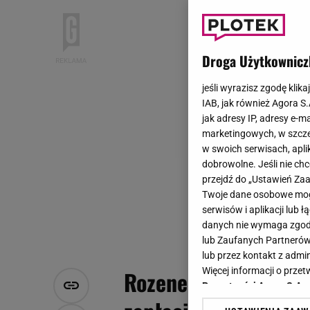
Droga Użytkownicz
jeśli wyrazisz zgodę klika
IAB, jak również Agora S
jak adresy IP, adresy e-m
marketingowych, w szcze
w swoich serwisach, aplik
dobrowolne. Jeśli nie ch
przejdź do „Ustawień Z
Twoje dane osobowe mogą
serwisów i aplikacji lub
danych nie wymaga zgody 
lub Zaufanych Partnerów
lub przez kontakt z admi
Więcej informacji o prz
Rozenek pokazała ak
Prywatności Agora S.A.