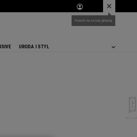
USIVE
URODA I STYL