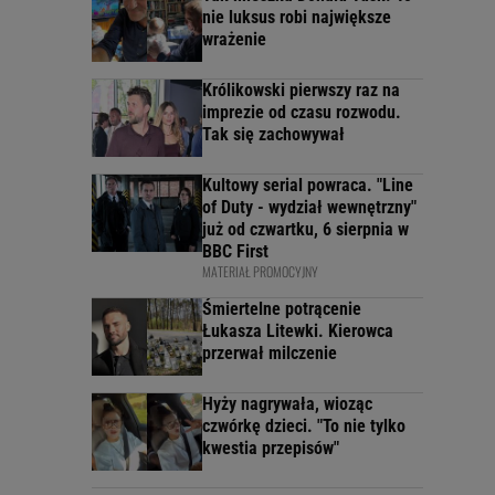
nie luksus robi największe
wrażenie
Królikowski pierwszy raz na
imprezie od czasu rozwodu.
Tak się zachowywał
Kultowy serial powraca. "Line
of Duty - wydział wewnętrzny"
już od czwartku, 6 sierpnia w
BBC First
MATERIAŁ PROMOCYJNY
Śmiertelne potrącenie
Łukasza Litewki. Kierowca
przerwał milczenie
Hyży nagrywała, wioząc
czwórkę dzieci. "To nie tylko
kwestia przepisów"