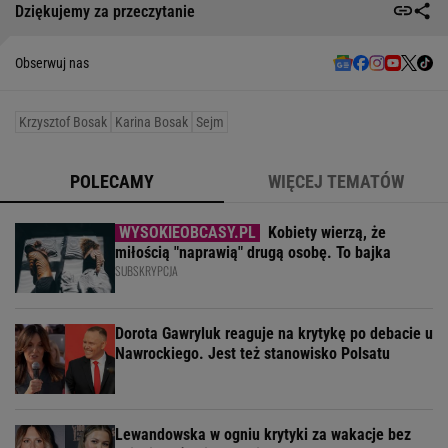
Dziękujemy za przeczytanie
Obserwuj nas
Krzysztof Bosak
Karina Bosak
Sejm
POLECAMY
WIĘCEJ TEMATÓW
Kobiety wierzą, że
miłością "naprawią" drugą osobę. To bajka
SUBSKRYPCJA
Dorota Gawryluk reaguje na krytykę po debacie u
Nawrockiego. Jest też stanowisko Polsatu
Lewandowska w ogniu krytyki za wakacje bez