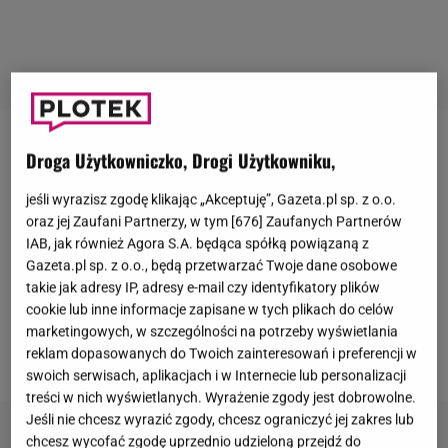
Na 17 stycznia przypadł drugi dzień posiedzenia
Droga Użytkowniczko, Drogi Użytkowniku,
Sejmu. Na ten dzień zaplanowano m.in. wotum
jeśli wyrazisz zgodę klikając „Akceptuję”, Gazeta.pl sp. z o.o.
nieufności wobec ministra kultury Bartłomieja
oraz jej Zaufani Partnerzy, w tym [
676
] Zaufanych Partnerów
Sienkiewicza, a także odbędzie się głosowanie nad
IAB, jak również Agora S.A. będąca spółką powiązaną z
Gazeta.pl sp. z o.o., będą przetwarzać Twoje dane osobowe
odwołaniem
Krzysztofa Bosaka
z funkcji
takie jak adresy IP, adresy e-mail czy identyfikatory plików
wicemarszałka. Zobaczcie, jaką minę miał
cookie lub inne informacje zapisane w tych plikach do celów
wicemarszałek we wtorkowych godzinach
marketingowych, w szczególności na potrzeby wyświetlania
reklam dopasowanych do Twoich zainteresowań i preferencji w
porannych.
swoich serwisach, aplikacjach i w Internecie lub personalizacji
treści w nich wyświetlanych. Wyrażenie zgody jest dobrowolne.
Jeśli nie chcesz wyrazić zgody, chcesz ograniczyć jej zakres lub
chcesz wycofać zgodę uprzednio udzieloną przejdź do