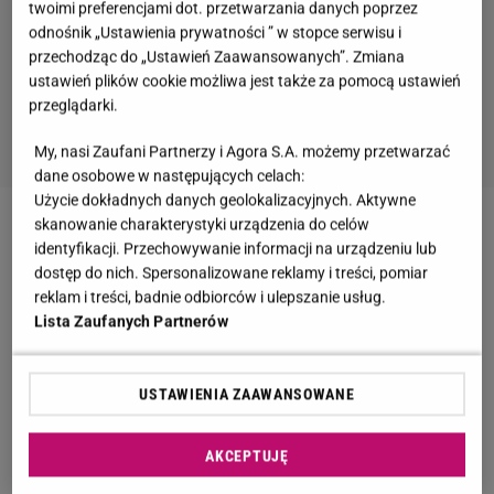
twoimi preferencjami dot. przetwarzania danych poprzez
odnośnik „Ustawienia prywatności ” w stopce serwisu i
przechodząc do „Ustawień Zaawansowanych”. Zmiana
ustawień plików cookie możliwa jest także za pomocą ustawień
przeglądarki.
My, nasi Zaufani Partnerzy i Agora S.A. możemy przetwarzać
dane osobowe w następujących celach:
Użycie dokładnych danych geolokalizacyjnych. Aktywne
skanowanie charakterystyki urządzenia do celów
Zobacz wideo
Co tam się działo?!
identyfikacji. Przechowywanie informacji na urządzeniu lub
dostęp do nich. Spersonalizowane reklamy i treści, pomiar
reklam i treści, badnie odbiorców i ulepszanie usług.
Krzysztof Bosak pozował fotoreporterom. Taką
Lista Zaufanych Partnerów
miał minę przed głosowaniem
Krzysztof Bosak zjawił się w Sejmie z bliskimi. Na
USTAWIENIA ZAAWANSOWANE
zdjęciach, które trafiły do mediów, widzimy, jak
AKCEPTUJĘ
razem z żoną przemierza korytarze. Karina Bosak,
która jest posłanką, niosła w chuście najmłodsze