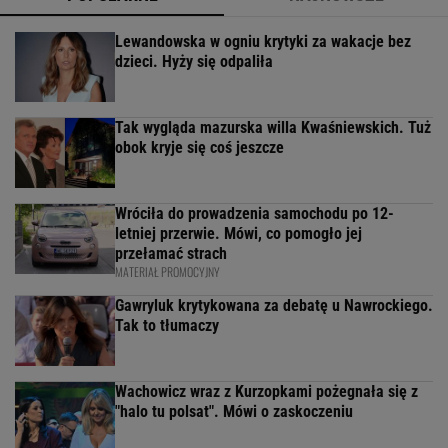
Lewandowska w ogniu krytyki za wakacje bez
dzieci. Hyży się odpaliła
Tak wygląda mazurska willa Kwaśniewskich. Tuż
obok kryje się coś jeszcze
Wróciła do prowadzenia samochodu po 12-
letniej przerwie. Mówi, co pomogło jej
przełamać strach
MATERIAŁ PROMOCYJNY
Gawryluk krytykowana za debatę u Nawrockiego.
Tak to tłumaczy
Wachowicz wraz z Kurzopkami pożegnała się z
"halo tu polsat". Mówi o zaskoczeniu