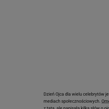
Dzień Ojca dla wielu celebrytów j
mediach społecznościowych.
Om
z tatą, ale napisała kilka słów o 