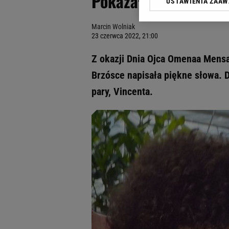
Pokazała też syna. T
USTAWIENIA ZAA
Klikając „Akceptuję” wyra
Zaufanych Partnerów i A
Marcin Wolniak
dotyczące plików cookie,
23 czerwca 2022, 21:00
odnośnik „Ustawienia pr
plików cookie możliwa je
Z okazji Dnia Ojca Omenaa Mensah
My, nasi Zaufani Partne
Brzósce napisała piękne słowa. D
Użycie dokładnych danych
pary, Vincenta.
Przechowywanie informacji
badnie odbiorców i uleps