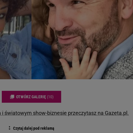
OTWÓRZ GALERIĘ
(10)
m i światowym show-biznesie przeczytasz na Gazeta.pl.