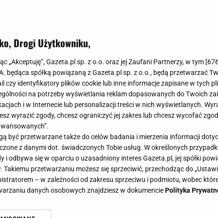
ko, Drogi Użytkowniku,
jąc „Akceptuję”, Gazeta.pl sp. z o.o. oraz jej Zaufani Partnerzy, w tym [
67
.A. będąca spółką powiązaną z Gazeta.pl sp. z o.o., będą przetwarzać T
ail czy identyfikatory plików cookie lub inne informacje zapisane w tych p
gólności na potrzeby wyświetlania reklam dopasowanych do Twoich zain
acjach i w Internecie lub personalizacji treści w nich wyświetlanych. Wyr
cesz wyrazić zgody, chcesz ograniczyć jej zakres lub chcesz wycofać zgo
aawansowanych”.
 być przetwarzane także do celów badania i mierzenia informacji dot
 łączone z danymi dot. świadczonych Tobie usług. W określonych przypad
i odbywa się w oparciu o uzasadniony interes Gazeta.pl, jej spółki powi
. Takiemu przetwarzaniu możesz się sprzeciwić, przechodząc do „Ust
nistratorem – w zależności od zakresu sprzeciwu i podmiotu, wobec które
etwarzaniu danych osobowych znajdziesz w dokumencie
Polityka Prywatn
ływa się nad "królem paczkomató