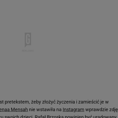
est pretekstem, żeby złożyć życzenia i zamieścić je w
enaa Mensah
nie wstawiła na
Instagram
wprawdzie zdję
ojcu swoich
dzieci
. Rafał Brzoska powinien być uradowany 