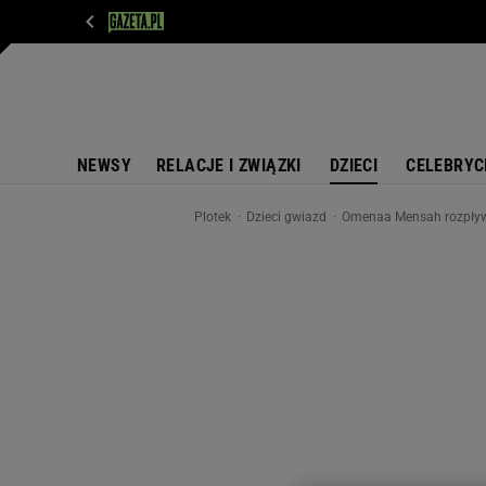
WIADOMOŚCI
NEXT
SPORT
PLOTEK
D
NEWSY
RELACJE I ZWIĄZKI
DZIECI
CELEBRYC
Plotek
Dzieci gwiazd
Omenaa Mensah rozpływa