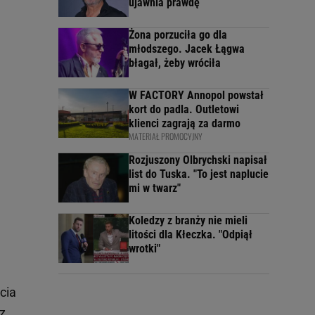
ujawnia prawdę
Żona porzuciła go dla
młodszego. Jacek Łągwa
błagał, żeby wróciła
W FACTORY Annopol powstał
kort do padla. Outletowi
klienci zagrają za darmo
MATERIAŁ PROMOCYJNY
Rozjuszony Olbrychski napisał
list do Tuska. "To jest naplucie
mi w twarz"
Koledzy z branży nie mieli
litości dla Kłeczka. "Odpiął
wrotki"
cia
z