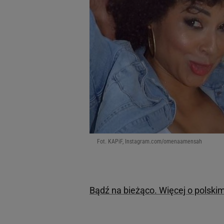
Fot. KAPiF, Instagram.com/omenaamensah
Bądź na bieżąco. Więcej o polski