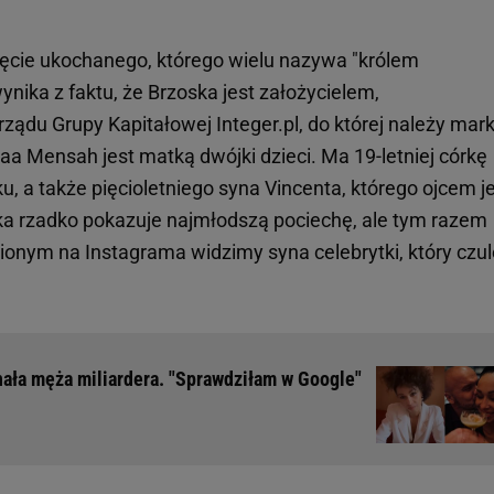
jęcie ukochanego, którego wielu nazywa "królem
ika z faktu, że Brzoska jest założycielem,
ządu Grupy Kapitałowej Integer.pl, do której należy mar
aa Mensah jest matką dwójki dzieci. Ma 19-letniej córkę
, a także pięcioletniego syna Vincenta, którego ojcem j
ka rzadko pokazuje najmłodszą pociechę, ale tym razem
ionym na Instagrama widzimy syna celebrytki, który czul
ała męża miliardera. "Sprawdziłam w Google"