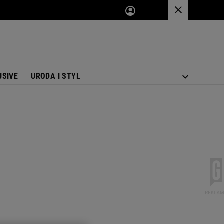
USIVE
URODA I STYL