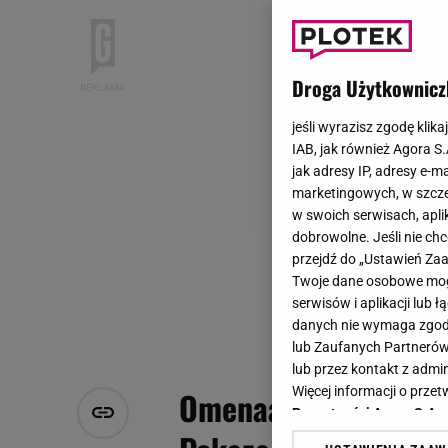
Droga Użytkownicz
jeśli wyrazisz zgodę klika
IAB, jak również Agora S
jak adresy IP, adresy e-m
marketingowych, w szcze
w swoich serwisach, aplik
dobrowolne. Jeśli nie ch
przejdź do „Ustawień Z
Twoje dane osobowe mogą
serwisów i aplikacji lub
danych nie wymaga zgody 
lub Zaufanych Partnerów
lub przez kontakt z admi
Więcej informacji o prz
Omenaa Mensah rozp
Prywatności Agora S.A.