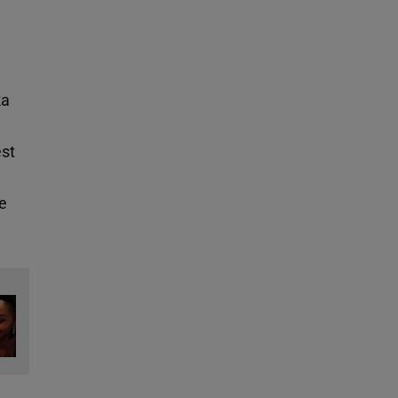
ka
est
e