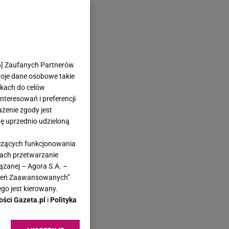
6
] Zaufanych Partnerów
woje dane osobowe takie
likach do celów
teresowań i preferencji
ażenie zgody jest
dę uprzednio udzieloną
yczących funkcjonowania
kach przetwarzanie
ązanej – Agora S.A. –
awień Zaawansowanych”
go jest kierowany.
ości Gazeta.pl
i
Polityka
w".