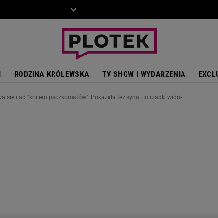
ZIECKO
MOTO
I
RODZINA KRÓLEWSKA
TV SHOW I WYDARZENIA
EXCL
 się nad "królem paczkomatów". Pokazała też syna. To rzadki widok