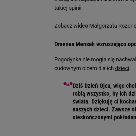
takiej opinii.
Zobacz wideo
Małgorzata Rozene
Omenaa Mensah wzruszająco opow
Pogodynka nie mogła się nachwali
cudownym ojcem dla ich
dzieci
.
Dziś Dzień Ojca, więc ch
robią wszystko, by ich dz
świata. Dziękuję ci kocha
naszych dzieci. Zawsze s
nieskończonymi pokładam