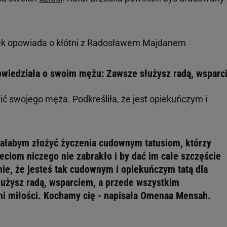
k opowiada o kłótni z Radosławem Majdanem
iedziała o swoim mężu: Zawsze służysz radą, wsparc
ć swojego męża. Podkreśliła, że jest opiekuńczym i
ciałabym złożyć życzenia cudownym tatusiom, którzy
ieciom niczego nie zabrakło i by dać im całe szczęście
nie, że jesteś tak cudownym i opiekuńczym tatą dla
łużysz radą, wsparciem, a przede wszystkim
i miłości. Kochamy cię - napisała Omenaa Mensah.