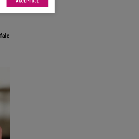
AKCEPTUJĘ
l sp. z o.o., jej
ić swoje preferencje
arzania danych poprzez
ych”. Zmiana ustawień
fale
ach:
 celów identyfikacji.
omiar reklam i treści,