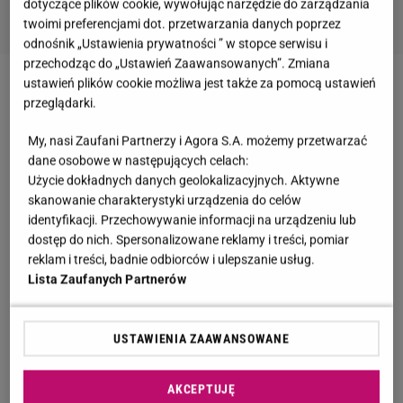
dotyczące plików cookie, wywołując narzędzie do zarządzania
twoimi preferencjami dot. przetwarzania danych poprzez
odnośnik „Ustawienia prywatności ” w stopce serwisu i
przechodząc do „Ustawień Zaawansowanych”. Zmiana
ustawień plików cookie możliwa jest także za pomocą ustawień
Katarzyna Sokołowska
w
Wielkanoc
podzieliła się
przeglądarki.
radosną nowiną i ujawniła, że jest w ciąży.
My, nasi Zaufani Partnerzy i Agora S.A. możemy przetwarzać
Reżyserka pokazów
mody
krótko po tym gościła w
dane osobowe w następujących celach:
programie
"Miasto kobiet"
, w którym
otworzyła się
Użycie dokładnych danych geolokalizacyjnych. Aktywne
na temat późnego macierzyństwa
. Jak sama
skanowanie charakterystyki urządzenia do celów
identyfikacji. Przechowywanie informacji na urządzeniu lub
przyznała, dopiero niedawno poczuła, że w jej życiu
dostęp do nich. Spersonalizowane reklamy i treści, pomiar
nadszedł odpowiedni moment na tak duże zmiany.
reklam i treści, badnie odbiorców i ulepszanie usług.
Jurorka
"Top Model"
nie ukrywa, że bardzo ekscytuje
Lista Zaufanych Partnerów
ją nowa rola. Jednak zanim wybierze się na
porodówkę, wyleciała z
przyjaciółkami
na krótki
USTAWIENIA ZAAWANSOWANE
urlop do Grecji. Razem z nią wypoczywała
Kinga
Rusin
, która jako jedna z pierwszych wiedziała o
AKCEPTUJĘ