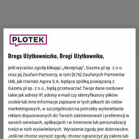
Droga Użytkowniczko, Drogi Użytkowniku,
Więcej informacji i ciekawostek z życia gwiazd
jeśli wyrazisz zgodę klikając „Akceptuję”, Gazeta.pl sp. z o.o.
oraz jej Zaufani Partnerzy, w tym [
676
] Zaufanych Partnerów
znajdziesz na stronie głównej Gazeta.pl.
IAB, jak również Agora S.A. będąca spółką powiązaną z
Gazeta.pl sp. z o.o., będą przetwarzać Twoje dane osobowe
takie jak adresy IP, adresy e-mail czy identyfikatory plików
cookie lub inne informacje zapisane w tych plikach do celów
marketingowych, w szczególności na potrzeby wyświetlania
reklam dopasowanych do Twoich zainteresowań i preferencji w
swoich serwisach, aplikacjach i w Internecie lub personalizacji
treści w nich wyświetlanych. Wyrażenie zgody jest dobrowolne.
Jeśli nie chcesz wyrazić zgody, chcesz ograniczyć jej zakres lub