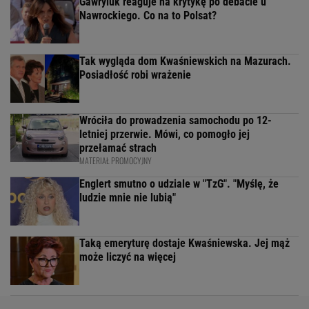
Gawryluk reaguje na krytykę po debacie u
Nawrockiego. Co na to Polsat?
Tak wygląda dom Kwaśniewskich na Mazurach.
Posiadłość robi wrażenie
Wróciła do prowadzenia samochodu po 12-
letniej przerwie. Mówi, co pomogło jej
przełamać strach
MATERIAŁ PROMOCYJNY
Englert smutno o udziale w "TzG". "Myślę, że
ludzie mnie nie lubią"
Taką emeryturę dostaje Kwaśniewska. Jej mąż
może liczyć na więcej