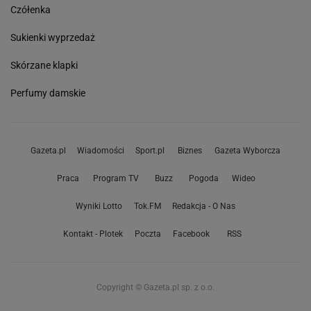
Czółenka
Sukienki wyprzedaż
Skórzane klapki
Perfumy damskie
Gazeta.pl
Wiadomości
Sport.pl
Biznes
Gazeta Wyborcza
Praca
Program TV
Buzz
Pogoda
Wideo
Wyniki Lotto
Tok.FM
Redakcja - O Nas
Kontakt - Plotek
Poczta
Facebook
RSS
Copyright © Gazeta.pl sp. z o.o.