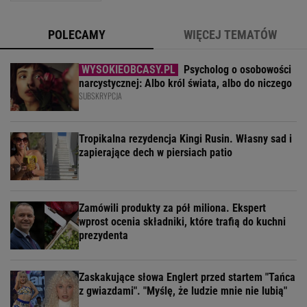
POLECAMY
WIĘCEJ TEMATÓW
Psycholog o osobowości
narcystycznej: Albo król świata, albo do niczego
SUBSKRYPCJA
Tropikalna rezydencja Kingi Rusin. Własny sad i
zapierające dech w piersiach patio
Zamówili produkty za pół miliona. Ekspert
wprost ocenia składniki, które trafią do kuchni
prezydenta
Zaskakujące słowa Englert przed startem "Tańca
z gwiazdami". "Myślę, że ludzie mnie nie lubią"