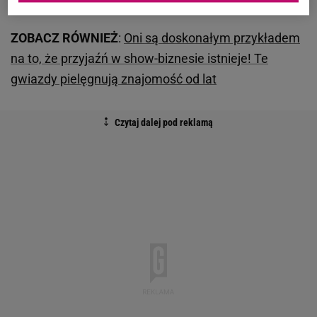
stanie Sokołowskiej.
ZOBACZ RÓWNIEŻ
:
Oni są doskonałym przykładem
na to, że przyjaźń w show-biznesie istnieje! Te
gwiazdy pielęgnują znajomość od lat