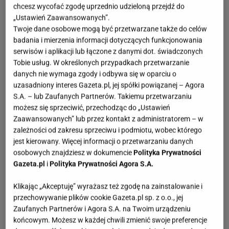
chcesz wycofać zgodę uprzednio udzieloną przejdź do
„Ustawień Zaawansowanych”.
Twoje dane osobowe mogą być przetwarzane także do celów
badania i mierzenia informacji dotyczących funkcjonowania
serwisów i aplikacji lub łączone z danymi dot. świadczonych
Tobie usług. W określonych przypadkach przetwarzanie
danych nie wymaga zgody i odbywa się w oparciu o
uzasadniony interes Gazeta.pl, jej spółki powiązanej – Agora
S.A. – lub Zaufanych Partnerów. Takiemu przetwarzaniu
możesz się sprzeciwić, przechodząc do „Ustawień
Zaawansowanych” lub przez kontakt z administratorem – w
zależności od zakresu sprzeciwu i podmiotu, wobec którego
jest kierowany. Więcej informacji o przetwarzaniu danych
osobowych znajdziesz w dokumencie
Polityka Prywatności
Gazeta.pl
i
Polityka Prywatności Agora S.A.
Klikając „Akceptuję” wyrażasz też zgodę na zainstalowanie i
przechowywanie plików cookie Gazeta.pl sp. z o.o., jej
Zaufanych Partnerów i Agora S.A. na Twoim urządzeniu
końcowym. Możesz w każdej chwili zmienić swoje preferencje