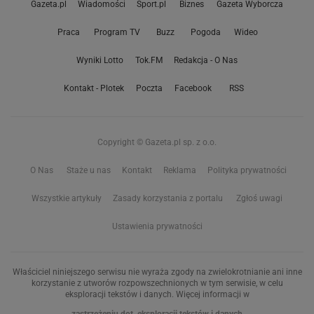
Gazeta.pl
Wiadomości
Sport.pl
Biznes
Gazeta Wyborcza
Praca
Program TV
Buzz
Pogoda
Wideo
Wyniki Lotto
Tok.FM
Redakcja - O Nas
Kontakt - Plotek
Poczta
Facebook
RSS
Copyright © Gazeta.pl sp. z o.o.
O Nas
Staże u nas
Kontakt
Reklama
Polityka prywatności
Wszystkie artykuły
Zasady korzystania z portalu
Zgłoś uwagi
Ustawienia prywatności
Właściciel niniejszego serwisu nie wyraża zgody na zwielokrotnianie ani inne
korzystanie z utworów rozpowszechnionych w tym serwisie, w celu
eksploracji tekstów i danych. Więcej informacji w