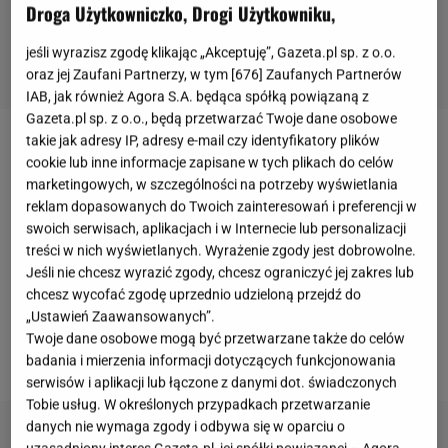
Droga Użytkowniczko, Drogi Użytkowniku,
jeśli wyrazisz zgodę klikając „Akceptuję”, Gazeta.pl sp. z o.o.
oraz jej Zaufani Partnerzy, w tym [
676
] Zaufanych Partnerów
IAB, jak również Agora S.A. będąca spółką powiązaną z
Gazeta.pl sp. z o.o., będą przetwarzać Twoje dane osobowe
takie jak adresy IP, adresy e-mail czy identyfikatory plików
Kazik Staszewski
jest liderem
Kultu.
Przeboje
cookie lub inne informacje zapisane w tych plikach do celów
zespołu zna cała Polska. Mowa o takich hitach
marketingowych, w szczególności na potrzeby wyświetlania
reklam dopasowanych do Twoich zainteresowań i preferencji w
jak "Cztery pokoje", "12 groszy", "Twój ból jest lepszy
swoich serwisach, aplikacjach i w Internecie lub personalizacji
niż mój", "100000000", "Gdy nie ma
dzieci
", "Panie
treści w nich wyświetlanych. Wyrażenie zgody jest dobrowolne.
Waldku, Pan się nie boi, czyli lewy czerwcowy".
Jeśli nie chcesz wyrazić zgody, chcesz ograniczyć jej zakres lub
chcesz wycofać zgodę uprzednio udzieloną przejdź do
Wiemy, że za spełnieniem życiowym Kazika stoi nie
„Ustawień Zaawansowanych”.
tylko rzesza fanów, ale przede wszystkim rodzina.
Twoje dane osobowe mogą być przetwarzane także do celów
Muzyk wiele jej zawdzięcza.
badania i mierzenia informacji dotyczących funkcjonowania
serwisów i aplikacji lub łączone z danymi dot. świadczonych
Tobie usług. W określonych przypadkach przetwarzanie
danych nie wymaga zgody i odbywa się w oparciu o