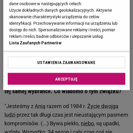
dane osobowe w następujących celach:
Użycie dokładnych danych geolokalizacyjnych. Aktywne
skanowanie charakterystyki urządzenia do celów
identyfikacji. Przechowywanie informacji na urządzeniu lub
dostęp do nich. Spersonalizowane reklamy i treści, pomiar
reklam i treści, badnie odbiorców i ulepszanie usług.
Lista Zaufanych Partnerów
USTAWIENIA ZAAWANSOWANE
Zobacz wideo
Kult i ich prawdziwi fani
AKCEPTUJĘ
Kazik Staszewski od ponad 41 lat jest zakochany w
tej samej wybrance. Co wiadomo o tym związku?
"Jesteśmy z
Anią
razem od 1984 r.
Życie dwojga
ludzi
przez tak długi czas jest nieustającym pasmem
kompromisów. (...) Bywa piekło,
niebo
, są upadki,
wzloty. Wszystko. 34 sezon i cały czas coś się