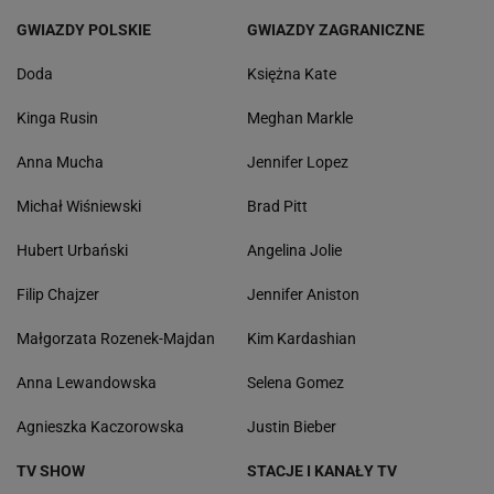
GWIAZDY POLSKIE
GWIAZDY ZAGRANICZNE
Doda
Księżna Kate
Kinga Rusin
Meghan Markle
Anna Mucha
Jennifer Lopez
Michał Wiśniewski
Brad Pitt
Hubert Urbański
Angelina Jolie
Filip Chajzer
Jennifer Aniston
Małgorzata Rozenek-Majdan
Kim Kardashian
Anna Lewandowska
Selena Gomez
Agnieszka Kaczorowska
Justin Bieber
TV SHOW
STACJE I KANAŁY TV