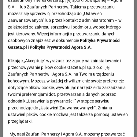
uzasadniony interes Gazeta.pl, jej spółki powiązanej – Agora
S.A. – lub Zaufanych Partnerów. Takiemu przetwarzaniu
możesz się sprzeciwić, przechodząc do „Ustawień
Zaawansowanych” lub przez kontakt z administratorem – w
zależności od zakresu sprzeciwu i podmiotu, wobec którego
jest kierowany. Więcej informacji o przetwarzaniu danych
osobowych znajdziesz w dokumencie
Polityka Prywatności
Gazeta.pl
i
Polityka Prywatności Agora S.A.
Klikając „Akceptuję” wyrażasz też zgodę na zainstalowanie i
przechowywanie plików cookie Gazeta.pl sp. z o.o., jej
Zaufanych Partnerów i Agora S.A. na Twoim urządzeniu
końcowym. Możesz w każdej chwili zmienić swoje preferencje
dotyczące plików cookie, wywołując narzędzie do zarządzania
twoimi preferencjami dot. przetwarzania danych poprzez
odnośnik „Ustawienia prywatności ” w stopce serwisu i
przechodząc do „Ustawień Zaawansowanych”. Zmiana
ustawień plików cookie możliwa jest także za pomocą ustawień
przeglądarki.
My, nasi Zaufani Partnerzy i Agora S.A. możemy przetwarzać