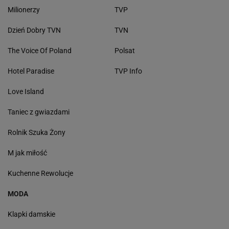
Milionerzy
TVP
Dzień Dobry TVN
TVN
The Voice Of Poland
Polsat
Hotel Paradise
TVP Info
Love Island
Taniec z gwiazdami
Rolnik Szuka Żony
M jak miłość
Kuchenne Rewolucje
MODA
Klapki damskie