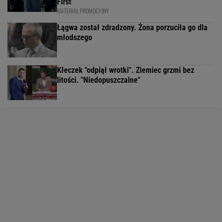
First
MATERIAŁ PROMOCYJNY
Łągwa został zdradzony. Żona porzuciła go dla
młodszego
Kłeczek "odpiął wrotki". Ziemiec grzmi bez
litości. "Niedopuszczalne"