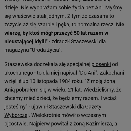
dzieje. Nie wyobrażam sobie życia bez Ani. Myśmy
się właściwie stali jednym. Z tym że czasami to
zszycie aż się szarpie i pęka, to normalna rzecz.
Nie
wierzę, by ktoś mógł przeżyć 50 lat razem w
nieustającej idylli"
- zdradził Staszewski dla
magazynu "Uroda życia".
Staszewska doczekała się specjalnej
piosenki
od
ukochanego - to dla niej napisał "Do Ani". Zakochani
wzięli ślub 10 listopada 1984 roku. "Z moją żoną
Anią pobrałem się w wieku 21 lat. Wiedzieliśmy, że
chcemy mieć dzieci, że będziemy razem. I wciąż
jesteśmy" - ujawnił Staszewski dla
Gazety
Wyborczej
. Wielokrotnie mówił o wczesnym
ojcostwie. Najpierw powitał z żoną Kazimierza, a