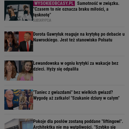
Samotność w związku.
"Czasem to nie oznacza braku miłości, a
tęsknotę"
SUBSKRYPCJA
Dorota Gawryluk reaguje na krytykę po debacie u
Nawrockiego. Jest też stanowisko Polsatu
Lewandowska w ogniu krytyki za wakacje bez
dzieci. Hyży się odpaliła
"Taniec z gwiazdami" bez wielkich gwiazd?
Wygodę aż zatkało! "Szukanie dziury w całym"
Pokoje dla posłów zostaną poddane "liftingowi".
Architektka nie ma wątpliwości. "Szybko się