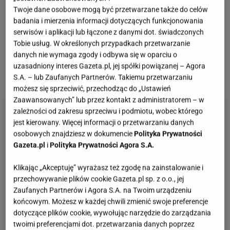
Dubaju oznaczała dla niej rozpoczęcie zupełnie
Twoje dane osobowe mogą być przetwarzane także do celów
nowego rozdziału. Choć początkowo wszystko
badania i mierzenia informacji dotyczących funkcjonowania
układało się idealnie, po powrocie do kraju musiała
serwisów i aplikacji lub łączone z danymi dot. świadczonych
Tobie usług. W określonych przypadkach przetwarzanie
zmierzyć się z zawodowymi konsekwencjami
danych nie wymaga zgody i odbywa się w oparciu o
kilkuletniej nieobecności. Dziś jej życie wygląda już
uzasadniony interes Gazeta.pl, jej spółki powiązanej – Agora
zupełnie inaczej.
S.A. – lub Zaufanych Partnerów. Takiemu przetwarzaniu
możesz się sprzeciwić, przechodząc do „Ustawień
Zaawansowanych” lub przez kontakt z administratorem – w
zależności od zakresu sprzeciwu i podmiotu, wobec którego
jest kierowany. Więcej informacji o przetwarzaniu danych
osobowych znajdziesz w dokumencie
Polityka Prywatności
Gazeta.pl
i
Polityka Prywatności Agora S.A.
Klikając „Akceptuję” wyrażasz też zgodę na zainstalowanie i
przechowywanie plików cookie Gazeta.pl sp. z o.o., jej
Zaufanych Partnerów i Agora S.A. na Twoim urządzeniu
końcowym. Możesz w każdej chwili zmienić swoje preferencje
dotyczące plików cookie, wywołując narzędzie do zarządzania
twoimi preferencjami dot. przetwarzania danych poprzez