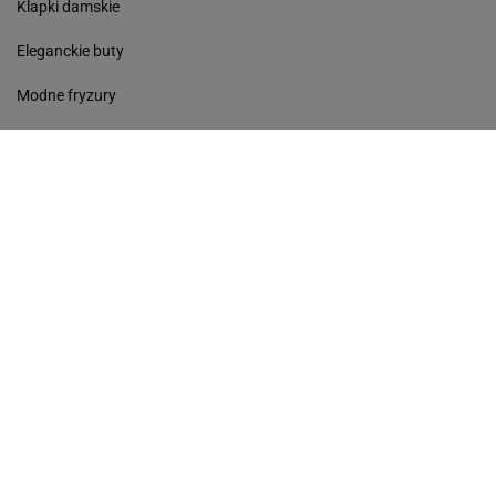
Klapki damskie
Eleganckie buty
Modne fryzury
Sneakersy
Monde torebki
Ażurowe klapki
Kurtka z wełny
Czółenka
Sukienki wyprzedaż
Skórzane klapki
Perfumy damskie