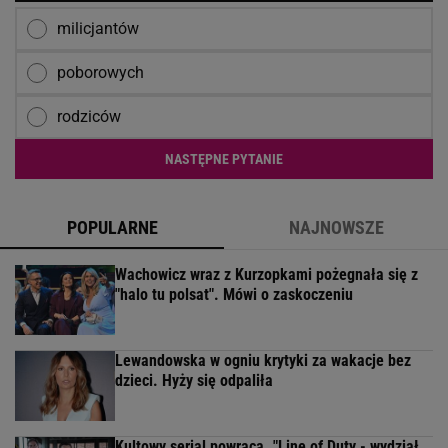
milicjantów
poborowych
rodziców
NASTĘPNE PYTANIE
POPULARNE
NAJNOWSZE
Wachowicz wraz z Kurzopkami pożegnała się z
"halo tu polsat". Mówi o zaskoczeniu
Lewandowska w ogniu krytyki za wakacje bez
dzieci. Hyży się odpaliła
Kultowy serial powraca. "Line of Duty - wydział