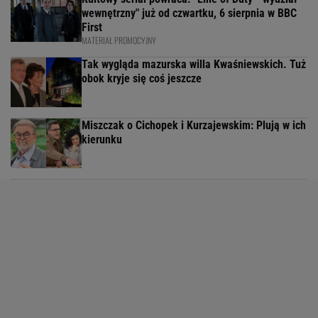
wewnętrzny" już od czwartku, 6 sierpnia w BBC
First
MATERIAŁ PROMOCYJNY
Tak wygląda mazurska willa Kwaśniewskich. Tuż
obok kryje się coś jeszcze
Miszczak o Cichopek i Kurzajewskim: Plują w ich
kierunku