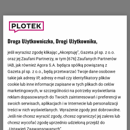
Droga Użytkowniczko, Drogi Użytkowniku,
jeśli wyrazisz zgodę klikając „Akceptuję”, Gazeta.pl sp. z o.o.
oraz jej Zaufani Partnerzy, w tym [
676
] Zaufanych Partnerów
Małgorzata Teodorska
zdobyła sporą popularność
IAB, jak również Agora S.A. będąca spółką powiązaną z
dzięki roli w jednym z najbardziej znanych polskich
Gazeta.pl sp. z o.o., będą przetwarzać Twoje dane osobowe
takie jak adresy IP, adresy e-mail czy identyfikatory plików
seriali -
"Plebanii"
. Aktorka wcieliła się w uroczą
cookie lub inne informacje zapisane w tych plikach do celów
barmankę Irkę i szybko zdobyła sympatię widzów.
marketingowych, w szczególności na potrzeby wyświetlania
To była jej złota era. W czasach największej
reklam dopasowanych do Twoich zainteresowań i preferencji w
swoich serwisach, aplikacjach i w Internecie lub personalizacji
popularności niewiele wskazywało na to, że
treści w nich wyświetlanych. Wyrażenie zgody jest dobrowolne.
Małgorzata Teodorska zrezygnuje z rozwijania
Jeśli nie chcesz wyrazić zgody, chcesz ograniczyć jej zakres lub
kariery aktorskiej. Decyzja o przeprowadzce do
chcesz wycofać zgodę uprzednio udzieloną przejdź do
„Ustawień Zaawansowanych”.