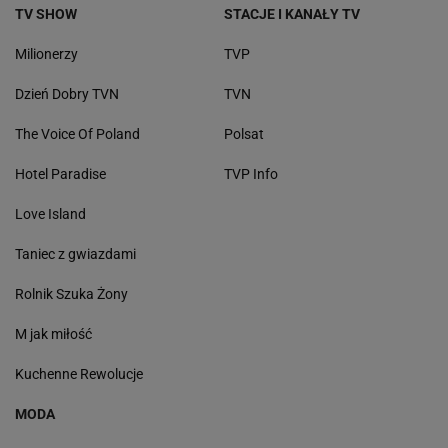
TV SHOW
STACJE I KANAŁY TV
Milionerzy
TVP
Dzień Dobry TVN
TVN
The Voice Of Poland
Polsat
Hotel Paradise
TVP Info
Love Island
Taniec z gwiazdami
Rolnik Szuka Żony
M jak miłość
Kuchenne Rewolucje
MODA