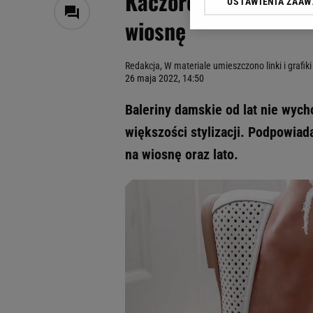
Kaczorowska. Wybier
USTAWIENIA ZAA
Klikając „Akceptuję” wyra
wiosnę
Zaufanych Partnerów i A
dotyczące plików cookie,
odnośnik „Ustawienia pr
Redakcja, W materiale umieszczono linki i grafi
plików cookie możliwa je
26 maja 2022, 14:50
My, nasi Zaufani Partne
Baleriny damskie od lat nie wych
Użycie dokładnych danych
Przechowywanie informacji
większości stylizacji. Podpowia
badnie odbiorców i uleps
na wiosnę oraz lato.