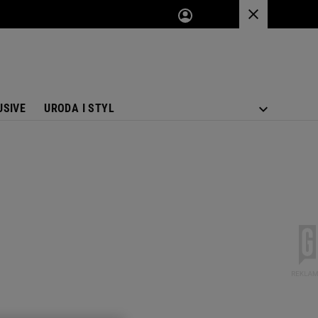
USIVE
URODA I STYL