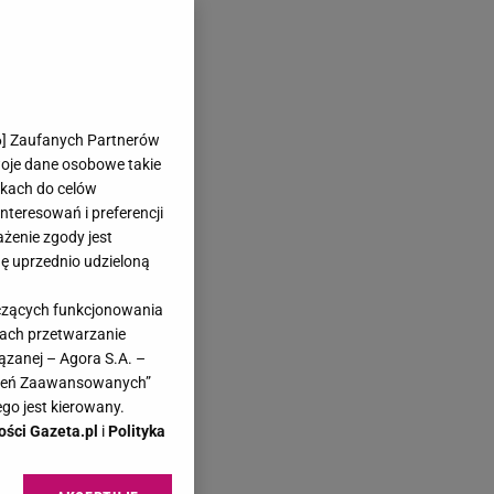
6
] Zaufanych Partnerów
woje dane osobowe takie
likach do celów
teresowań i preferencji
ażenie zgody jest
dę uprzednio udzieloną
yczących funkcjonowania
kach przetwarzanie
ązanej – Agora S.A. –
awień Zaawansowanych”
go jest kierowany.
ości Gazeta.pl
i
Polityka