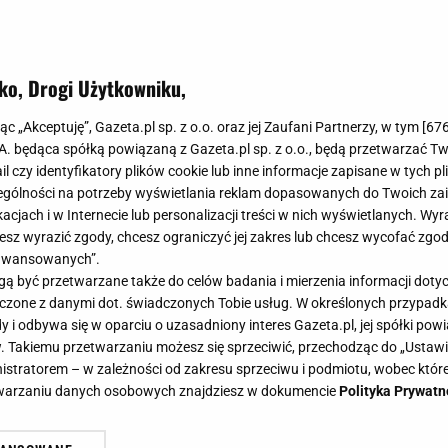
ko, Drogi Użytkowniku,
jąc „Akceptuję”, Gazeta.pl sp. z o.o. oraz jej Zaufani Partnerzy, w tym [
67
.A. będąca spółką powiązaną z Gazeta.pl sp. z o.o., będą przetwarzać T
ail czy identyfikatory plików cookie lub inne informacje zapisane w tych p
gólności na potrzeby wyświetlania reklam dopasowanych do Twoich zain
acjach i w Internecie lub personalizacji treści w nich wyświetlanych. Wyr
cesz wyrazić zgody, chcesz ograniczyć jej zakres lub chcesz wycofać zgo
aawansowanych”.
 być przetwarzane także do celów badania i mierzenia informacji dot
 łączone z danymi dot. świadczonych Tobie usług. W określonych przypad
i odbywa się w oparciu o uzasadniony interes Gazeta.pl, jej spółki powi
. Takiemu przetwarzaniu możesz się sprzeciwić, przechodząc do „Ust
nistratorem – w zależności od zakresu sprzeciwu i podmiotu, wobec które
etwarzaniu danych osobowych znajdziesz w dokumencie
Polityka Prywatn
Joanna Moro i Agnieszka