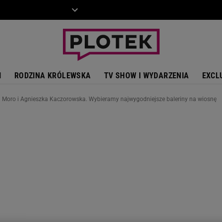
ZIECKO
MOTO
I
RODZINA KRÓLEWSKA
TV SHOW I WYDARZENIA
EXCL
a Moro i Agnieszka Kaczorowska. Wybieramy najwygodniejsze baleriny na wiosnę