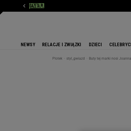
WIADOMOŚCI
NEXT
SPORT
PLOTEK
D
NEWSY
RELACJE I ZWIĄZKI
DZIECI
CELEBRYC
Plotek
styl_gwiazd
Buty tej marki nosi Joann