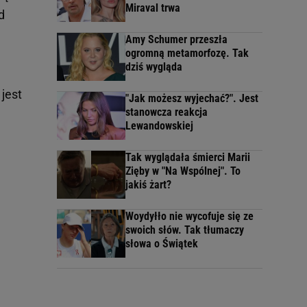
Miraval trwa
d
Amy Schumer przeszła
ogromną metamorfozę. Tak
dziś wygląda
jest
"Jak możesz wyjechać?". Jest
stanowcza reakcja
Lewandowskiej
Tak wyglądała śmierci Marii
Zięby w "Na Wspólnej". To
jakiś żart?
Woydyłło nie wycofuje się ze
swoich słów. Tak tłumaczy
słowa o Świątek