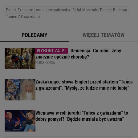
Plotek Exclusive
Anna Lewnadowska
Rafał Maserak
Taniec
Bachata
Taniec Z Gwiazdami
POLECAMY
WIĘCEJ TEMATÓW
Demencja. Co robić, żeby
znacznie opóźnić chorobę?
SUBSKRYPCJA
Zaskakujące słowa Englert przed startem "Tańca
z gwiazdami". "Myślę, że ludzie mnie nie lubią"
Wieniawa w roli jurorki "Tańca z gwiazdami" to
dobry pomysł? "Będzie musiała być uważna"