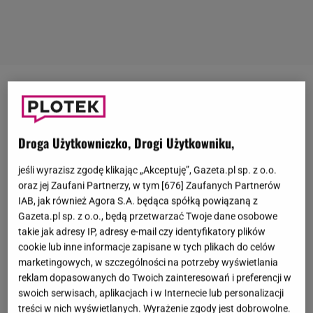
Rafał Maserak
w tym sezonie "
Tańca z gwiazdami
"
zasiadł w jury. Wcześniej widzowie dobrze go znali
jako trenera, który doprowadził
Annę Muchę
i
Julię
Droga Użytkowniczko, Drogi Użytkowniku,
Kamińską
do zwycięstwa w programie.
Tancerz
jeśli wyrazisz zgodę klikając „Akceptuję”, Gazeta.pl sp. z o.o.
dobrze zna się także z Anną i Robertem
oraz jej Zaufani Partnerzy, w tym [
676
] Zaufanych Partnerów
Lewandowskimi. Żona piłkarza miała okazję
IAB, jak również Agora S.A. będąca spółką powiązaną z
Gazeta.pl sp. z o.o., będą przetwarzać Twoje dane osobowe
trenować razem z Rafałem Maserakiem. Obecnie
takie jak adresy IP, adresy e-mail czy identyfikatory plików
taniec - a zwłaszcza bachata - jest wielką pasją
Anny
cookie lub inne informacje zapisane w tych plikach do celów
Lewandowskiej
. Trenerka często pokazuje nagrania,
marketingowych, w szczególności na potrzeby wyświetlania
na których prezentuje swoje umiejętności. Co myśli
reklam dopasowanych do Twoich zainteresowań i preferencji w
swoich serwisach, aplikacjach i w Internecie lub personalizacji
o nich Rafał Maserak?
treści w nich wyświetlanych. Wyrażenie zgody jest dobrowolne.