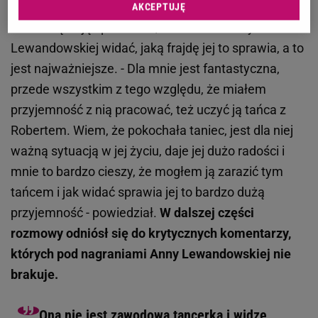
Rafał Maserak w rozmowie z reporterką
Plotka
AKCEPTUJĘ
Weroniką Zając podkreślił, że w tańcu Anny
Lewandowskiej widać, jaką frajdę jej to sprawia, a to
jest najważniejsze. - Dla mnie jest fantastyczna,
przede wszystkim z tego względu, że miałem
przyjemność z nią pracować, też uczyć ją tańca z
Robertem. Wiem, że pokochała taniec, jest dla niej
ważną sytuacją w jej życiu, daje jej dużo radości i
mnie to bardzo cieszy, że mogłem ją zarazić tym
tańcem i jak widać sprawia jej to bardzo dużą
przyjemność - powiedział.
W dalszej części
rozmowy odniósł się do krytycznych komentarzy,
których pod nagraniami Anny Lewandowskiej nie
brakuje.
Ona nie jest zawodową tancerką i widzę