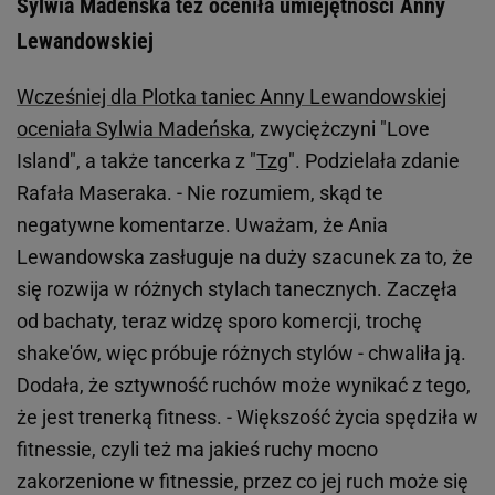
Sylwia Madeńska też oceniła umiejętności Anny
Lewandowskiej
Wcześniej dla Plotka taniec Anny Lewandowskiej
oceniała Sylwia Madeńska
, zwyciężczyni "Love
Island", a także tancerka z "
Tzg
". Podzielała zdanie
Rafała Maseraka. - Nie rozumiem, skąd te
negatywne komentarze. Uważam, że Ania
Lewandowska zasługuje na duży szacunek za to, że
się rozwija w różnych stylach tanecznych. Zaczęła
od bachaty, teraz widzę sporo komercji, trochę
shake'ów, więc próbuje różnych stylów - chwaliła ją.
Dodała, że sztywność ruchów może wynikać z tego,
że jest trenerką fitness. - Większość życia spędziła w
fitnessie, czyli też ma jakieś ruchy mocno
zakorzenione w fitnessie, przez co jej ruch może się