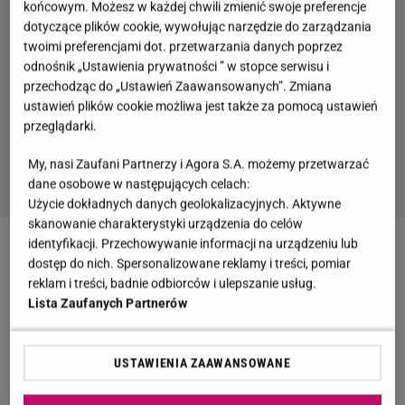
końcowym. Możesz w każdej chwili zmienić swoje preferencje
dotyczące plików cookie, wywołując narzędzie do zarządzania
twoimi preferencjami dot. przetwarzania danych poprzez
odnośnik „Ustawienia prywatności ” w stopce serwisu i
przechodząc do „Ustawień Zaawansowanych”. Zmiana
ustawień plików cookie możliwa jest także za pomocą ustawień
przeglądarki.
My, nasi Zaufani Partnerzy i Agora S.A. możemy przetwarzać
dane osobowe w następujących celach:
Użycie dokładnych danych geolokalizacyjnych. Aktywne
skanowanie charakterystyki urządzenia do celów
identyfikacji. Przechowywanie informacji na urządzeniu lub
Zobacz wideo
Maserak o tańcu Lewandowskiej.
dostęp do nich. Spersonalizowane reklamy i treści, pomiar
Widział nieprzychylne komentarze
reklam i treści, badnie odbiorców i ulepszanie usług.
Lista Zaufanych Partnerów
Rafał Maserak o tańcu Anny Lewandowskiej.
USTAWIENIA ZAAWANSOWANE
Zwrócił się do hejterów