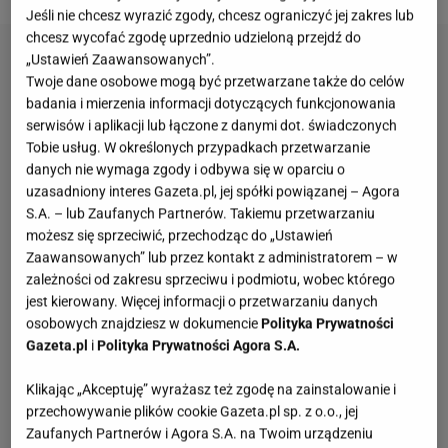
Jeśli nie chcesz wyrazić zgody, chcesz ograniczyć jej zakres lub
chcesz wycofać zgodę uprzednio udzieloną przejdź do
„Ustawień Zaawansowanych”.
Twoje dane osobowe mogą być przetwarzane także do celów
badania i mierzenia informacji dotyczących funkcjonowania
serwisów i aplikacji lub łączone z danymi dot. świadczonych
Tobie usług. W określonych przypadkach przetwarzanie
danych nie wymaga zgody i odbywa się w oparciu o
uzasadniony interes Gazeta.pl, jej spółki powiązanej – Agora
S.A. – lub Zaufanych Partnerów. Takiemu przetwarzaniu
możesz się sprzeciwić, przechodząc do „Ustawień
Zaawansowanych” lub przez kontakt z administratorem – w
zależności od zakresu sprzeciwu i podmiotu, wobec którego
jest kierowany. Więcej informacji o przetwarzaniu danych
osobowych znajdziesz w dokumencie
Polityka Prywatności
Gazeta.pl
i
Polityka Prywatności Agora S.A.
Klikając „Akceptuję” wyrażasz też zgodę na zainstalowanie i
przechowywanie plików cookie Gazeta.pl sp. z o.o., jej
Zaufanych Partnerów i Agora S.A. na Twoim urządzeniu