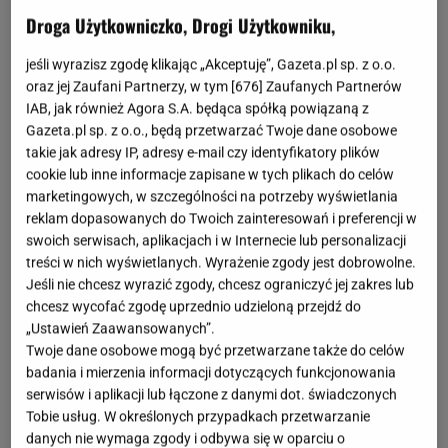
Droga Użytkowniczko, Drogi Użytkowniku,
Jestem Ewa, a to jest moje ciało - powiedziała w
nagraniu, które opublikowała na Instagramie.
To
jeśli wyrazisz zgodę klikając „Akceptuję”, Gazeta.pl sp. z o.o.
właśnie wtedy wokalistka wydala singiel "Ciało",
oraz jej Zaufani Partnerzy, w tym [
676
] Zaufanych Partnerów
IAB, jak również Agora S.A. będąca spółką powiązaną z
który opowiada o zaakceptowaniu zmian w ciele, na
Gazeta.pl sp. z o.o., będą przetwarzać Twoje dane osobowe
które nie mamy żadnego wpływu
. W rozmowie z
takie jak adresy IP, adresy e-mail czy identyfikatory plików
"Onet Rano" podkreśliła, że temat jej
wagi
był
cookie lub inne informacje zapisane w tych plikach do celów
marketingowych, w szczególności na potrzeby wyświetlania
wielokrotnie poruszany w mediach. - Na pewno moje
reklam dopasowanych do Twoich zainteresowań i preferencji w
ciało przeszło niełatwą drogę. Jest to coś, na co
swoich serwisach, aplikacjach i w Internecie lub personalizacji
bardzo u mnie zwracano uwagę. Nie czułam się
treści w nich wyświetlanych. Wyrażenie zgody jest dobrowolne.
Jeśli nie chcesz wyrazić zgody, chcesz ograniczyć jej zakres lub
nigdy otyłą osobą, ani nie byłam nigdy niezdrowa.
chcesz wycofać zgodę uprzednio udzieloną przejdź do
Miałam takie okresy, gdy wyglądałam niezdrowo i
„Ustawień Zaawansowanych”.
sobie to uświadomiłam. Dla mnie temat wagi to jest
Twoje dane osobowe mogą być przetwarzane także do celów
badania i mierzenia informacji dotyczących funkcjonowania
coś, co jest do mnie przyklejone - mówiła.
Ewa Farna
serwisów i aplikacji lub łączone z danymi dot. świadczonych
w rozmowie z jednym z czeskich magazynów
Tobie usług. W określonych przypadkach przetwarzanie
opowiedziała, o swoim doświadczeniu
danych nie wymaga zgody i odbywa się w oparciu o