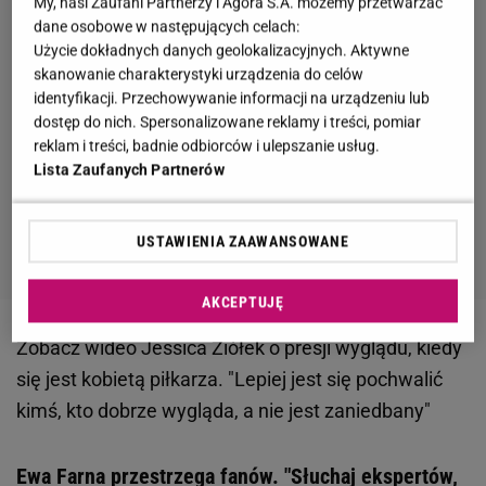
My, nasi Zaufani Partnerzy i Agora S.A. możemy przetwarzać
dane osobowe w następujących celach:
Użycie dokładnych danych geolokalizacyjnych. Aktywne
skanowanie charakterystyki urządzenia do celów
identyfikacji. Przechowywanie informacji na urządzeniu lub
dostęp do nich. Spersonalizowane reklamy i treści, pomiar
reklam i treści, badnie odbiorców i ulepszanie usług.
Lista Zaufanych Partnerów
USTAWIENIA ZAAWANSOWANE
AKCEPTUJĘ
Zobacz wideo
Jessica Ziółek o presji wyglądu, kiedy
się jest kobietą piłkarza. "Lepiej jest się pochwalić
kimś, kto dobrze wygląda, a nie jest zaniedbany"
Ewa Farna przestrzega fanów. "Słuchaj ekspertów,