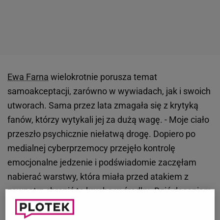
Ewa Farna
wielokrotnie porusza temat
samoakceptacji, zarówno w wywiadach, jak i swoich
utworach. Sama przez lata zmagała się z krytyką
fanów, którzy wytykali jej za dużą wagę. - Moje ciało
przeszło psychicznie niełatwą drogę. Dopiero po
medialnej cyberprzemocy przejęło kontrolę
emocjonalne jedzenie i podświadomie zaczęłam
nabierać warstwy, która miała przed atakiem z
zewnątrz chronić to kruche w środku. Dziś doceniam
swoje ciało, nabrałam ogromnego podziwu do niego
poprzez ciążę, która też na nim zostawiła ślady.