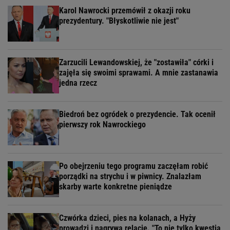
Karol Nawrocki przemówił z okazji roku
prezydentury. "Błyskotliwie nie jest"
Zarzucili Lewandowskiej, że "zostawiła" córki i
zajęła się swoimi sprawami. A mnie zastanawia
jedna rzecz
Biedroń bez ogródek o prezydencie. Tak ocenił
pierwszy rok Nawrockiego
Po obejrzeniu tego programu zaczęłam robić
porządki na strychu i w piwnicy. Znalazłam
skarby warte konkretne pieniądze
Czwórka dzieci, pies na kolanach, a Hyży
prowadzi i nagrywa relację. "To nie tylko kwestia