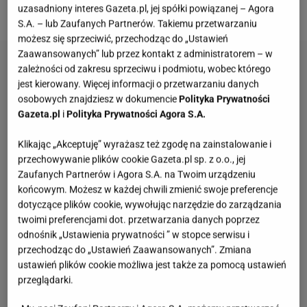
uzasadniony interes Gazeta.pl, jej spółki powiązanej – Agora
z odchudzaniem. Przestrzegła innych.
S.A. – lub Zaufanych Partnerów. Takiemu przetwarzaniu
możesz się sprzeciwić, przechodząc do „Ustawień
Zaawansowanych” lub przez kontakt z administratorem – w
zależności od zakresu sprzeciwu i podmiotu, wobec którego
jest kierowany. Więcej informacji o przetwarzaniu danych
osobowych znajdziesz w dokumencie
Polityka Prywatności
Gazeta.pl
i
Polityka Prywatności Agora S.A.
Klikając „Akceptuję” wyrażasz też zgodę na zainstalowanie i
przechowywanie plików cookie Gazeta.pl sp. z o.o., jej
Zaufanych Partnerów i Agora S.A. na Twoim urządzeniu
końcowym. Możesz w każdej chwili zmienić swoje preferencje
dotyczące plików cookie, wywołując narzędzie do zarządzania
twoimi preferencjami dot. przetwarzania danych poprzez
odnośnik „Ustawienia prywatności ” w stopce serwisu i
przechodząc do „Ustawień Zaawansowanych”. Zmiana
ustawień plików cookie możliwa jest także za pomocą ustawień
przeglądarki.