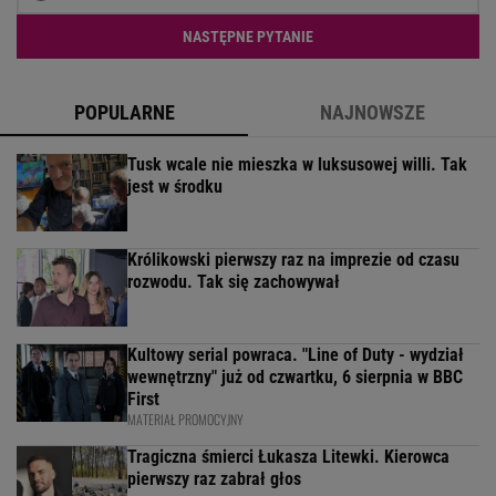
NASTĘPNE PYTANIE
POPULARNE
NAJNOWSZE
Tusk wcale nie mieszka w luksusowej willi. Tak
jest w środku
Królikowski pierwszy raz na imprezie od czasu
rozwodu. Tak się zachowywał
Kultowy serial powraca. "Line of Duty - wydział
wewnętrzny" już od czwartku, 6 sierpnia w BBC
First
MATERIAŁ PROMOCYJNY
Tragiczna śmierci Łukasza Litewki. Kierowca
pierwszy raz zabrał głos