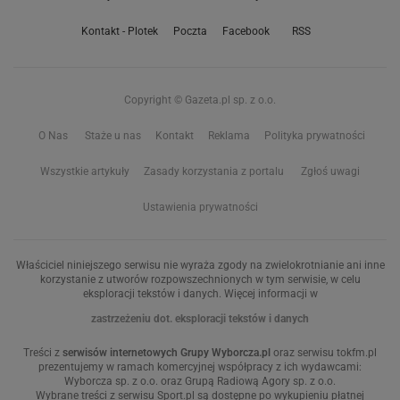
Kontakt - Plotek
Poczta
Facebook
RSS
Copyright © Gazeta.pl sp. z o.o.
O Nas
Staże u nas
Kontakt
Reklama
Polityka prywatności
Wszystkie artykuły
Zasady korzystania z portalu
Zgłoś uwagi
Ustawienia prywatności
Właściciel niniejszego serwisu nie wyraża zgody na zwielokrotnianie ani inne
korzystanie z utworów rozpowszechnionych w tym serwisie, w celu
eksploracji tekstów i danych. Więcej informacji w
zastrzeżeniu dot. eksploracji tekstów i danych
Treści z
serwisów internetowych Grupy Wyborcza.pl
oraz serwisu tokfm.pl
prezentujemy w ramach komercyjnej współpracy z ich wydawcami:
Wyborcza sp. z o.o. oraz Grupą Radiową Agory sp. z o.o.
Wybrane treści z serwisu Sport.pl są dostępne po wykupieniu płatnej