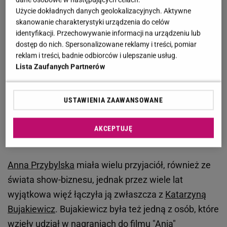
Użycie dokładnych danych geolokalizacyjnych. Aktywne
skanowanie charakterystyki urządzenia do celów
identyfikacji. Przechowywanie informacji na urządzeniu lub
dostęp do nich. Spersonalizowane reklamy i treści, pomiar
reklam i treści, badnie odbiorców i ulepszanie usług.
Lista Zaufanych Partnerów
Zobacz wideo
Stępień o stracie syna
USTAWIENIA ZAAWANSOWANE
Karierę Anny Przybylskiej przerwała śmierć. Tak
AKCEPTUJĘ
wspomina ją przyjaciółka
Anna Przybylska
miała wielu przyjaciół, również ze
świata show-biznesu, jednak przez wiele lat
wyjątkowa więź łączyła ją zwłaszcza z
Katarzyną
Bujakiewicz
. Bujakiewicz była też jedną z osób, które
wzięły udział w nagraniach do filmu "Ania"