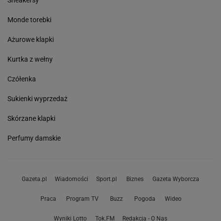
Sneakersy
Monde torebki
Ażurowe klapki
Kurtka z wełny
Czółenka
Sukienki wyprzedaż
Skórzane klapki
Perfumy damskie
Gazeta.pl
Wiadomości
Sport.pl
Biznes
Gazeta Wyborcza
Praca
Program TV
Buzz
Pogoda
Wideo
Wyniki Lotto
Tok.FM
Redakcja - O Nas