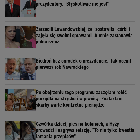
prezydentury. "Błyskotliwie nie jest"
Zarzucili Lewandowskiej, że "zostawiła" córki i
zajęła się swoimi sprawami. A mnie zastanawia
jedna rzecz
Biedroń bez ogródek o prezydencie. Tak ocenił
pierwszy rok Nawrockiego
Po obejrzeniu tego programu zaczęłam robić
porządki na strychu i w piwnicy. Znalazłam
skarby warte konkretne pieniądze
Czwórka dzieci, pies na kolanach, a Hyży
prowadzi i nagrywa relację. "To nie tylko kwestia
łamania przepisów"