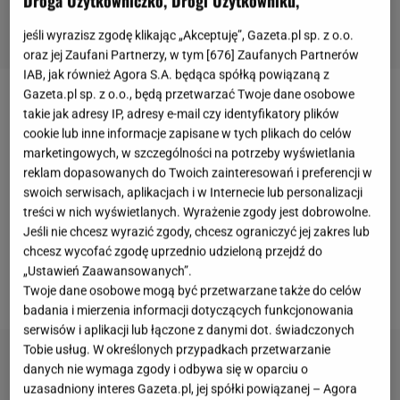
jeśli wyrazisz zgodę klikając „Akceptuję”, Gazeta.pl sp. z o.o.
oraz jej Zaufani Partnerzy, w tym [
676
] Zaufanych Partnerów
IAB, jak również Agora S.A. będąca spółką powiązaną z
Gazeta.pl sp. z o.o., będą przetwarzać Twoje dane osobowe
Anna Przybylska
, choć popularność zyskała jako
takie jak adresy IP, adresy e-mail czy identyfikatory plików
aktorka, karierę zaczynała od modelingu. Należała
cookie lub inne informacje zapisane w tych plikach do celów
marketingowych, w szczególności na potrzeby wyświetlania
do agencji modelek Perfect Studio, a w 1994 roku
reklam dopasowanych do Twoich zainteresowań i preferencji w
dotarła do pierwszej trójki konkursu Twarz Roku. Na
swoich serwisach, aplikacjach i w Internecie lub personalizacji
ekranie zadebiutowała trzy lata później w
filmie
treści w nich wyświetlanych. Wyrażenie zgody jest dobrowolne.
Jeśli nie chcesz wyrazić zgody, chcesz ograniczyć jej zakres lub
Radosława Piwowarskiego "Ciemna strona Wenus".
chcesz wycofać zgodę uprzednio udzieloną przejdź do
Już rok później dostała rolę w serialu "
Złotopolscy
",
„Ustawień Zaawansowanych”.
która przyniosła jej największą rozpoznawalność.
Twoje dane osobowe mogą być przetwarzane także do celów
badania i mierzenia informacji dotyczących funkcjonowania
serwisów i aplikacji lub łączone z danymi dot. świadczonych
Tobie usług. W określonych przypadkach przetwarzanie
danych nie wymaga zgody i odbywa się w oparciu o
uzasadniony interes Gazeta.pl, jej spółki powiązanej – Agora