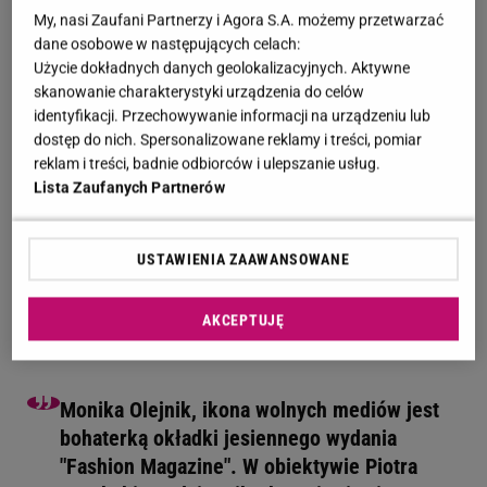
Monika Olejnik na okładce "Fashon Magazin".
My, nasi Zaufani Partnerzy i Agora S.A. możemy przetwarzać
Grafik zaszalał
dane osobowe w następujących celach:
Użycie dokładnych danych geolokalizacyjnych. Aktywne
skanowanie charakterystyki urządzenia do celów
Monika Olejnik
zwykle przepytuje swoich gości w
identyfikacji. Przechowywanie informacji na urządzeniu lub
"Kropce nad i". Teraz sama udzieliła obszernego
dostęp do nich. Spersonalizowane reklamy i treści, pomiar
wywiadu "Fashion Magazine". Kwartalnik jest
reklam i treści, badnie odbiorców i ulepszanie usług.
jednym z najdłużej ukazujących pism modowych w
Lista Zaufanych Partnerów
Polsce. Nie mogło więc zabraknąć sesji zdjęciowej. I
to nie byle jakiej. Olejnik pozująca w błękitnej
USTAWIENIA ZAAWANSOWANE
asymetrycznej
sukience z rozkloszowanymi
rękawami pojawiła się na okładce. Zdjęcie trafiło już
AKCEPTUJĘ
na instagramową tablicę kwartalnika.
Monika Olejnik, ikona wolnych mediów jest
bohaterką okładki jesiennego wydania
"Fashion Magazine". W obiektywie Piotra