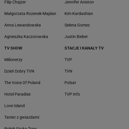
Filip Chajzer
Jennifer Aniston
Małgorzata Rozenek-Majdan
Kim Kardashian
Anna Lewandowska
Selena Gomez
Agnieszka Kaczorowska
Justin Bieber
TV SHOW
STACJE I KANAŁY TV
Milionerzy
TVP
Dzień Dobry TVN
TVN
The Voice Of Poland
Polsat
Hotel Paradise
TVP Info
Love Island
Taniec z gwiazdami
Rolnik Szuka Żony