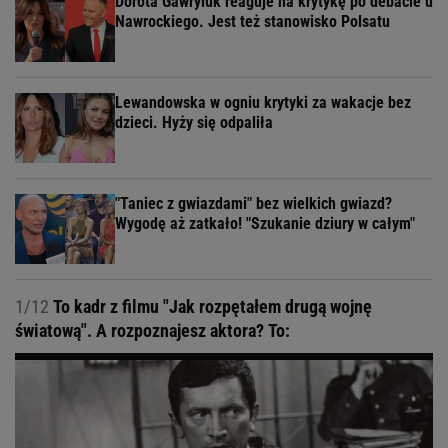
Dorota Gawryluk reaguje na krytykę po debacie u
Nawrockiego. Jest też stanowisko Polsatu
Lewandowska w ogniu krytyki za wakacje bez
dzieci. Hyży się odpaliła
"Taniec z gwiazdami" bez wielkich gwiazd?
Wygodę aż zatkało! "Szukanie dziury w całym"
1/12
To kadr z filmu "Jak rozpętałem drugą wojnę
światową". A rozpoznajesz aktora? To: