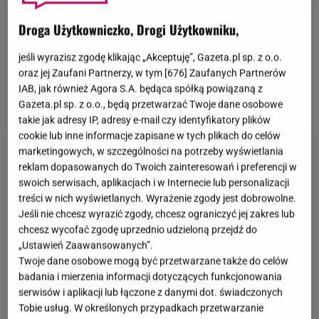
Droga Użytkowniczko, Drogi Użytkowniku,
Monika Olejnik
udzieliła wywiadu "Fashion
jeśli wyrazisz zgodę klikając „Akceptuję”, Gazeta.pl sp. z o.o.
Magazine" i została gwiazdą okładki trzeciego
oraz jej Zaufani Partnerzy, w tym [
676
] Zaufanych Partnerów
numeru tegorocznej odsłony kwartalnika. Problem w
IAB, jak również Agora S.A. będąca spółką powiązaną z
tym, że na zdjęciu nie przypomina siebie.
Gazeta.pl sp. z o.o., będą przetwarzać Twoje dane osobowe
takie jak adresy IP, adresy e-mail czy identyfikatory plików
cookie lub inne informacje zapisane w tych plikach do celów
marketingowych, w szczególności na potrzeby wyświetlania
reklam dopasowanych do Twoich zainteresowań i preferencji w
swoich serwisach, aplikacjach i w Internecie lub personalizacji
treści w nich wyświetlanych. Wyrażenie zgody jest dobrowolne.
Jeśli nie chcesz wyrazić zgody, chcesz ograniczyć jej zakres lub
chcesz wycofać zgodę uprzednio udzieloną przejdź do
„Ustawień Zaawansowanych”.
Twoje dane osobowe mogą być przetwarzane także do celów
badania i mierzenia informacji dotyczących funkcjonowania
serwisów i aplikacji lub łączone z danymi dot. świadczonych
Tobie usług. W określonych przypadkach przetwarzanie