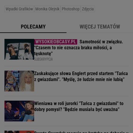
Wpadki Grafików
Monika Olejnik
Photoshop
Zdjęcia
POLECAMY
WIĘCEJ TEMATÓW
Samotność w związku.
"Czasem to nie oznacza braku miłości, a
tęsknotę"
SUBSKRYPCJA
Zaskakujące słowa Englert przed startem "Tańca
z gwiazdami". "Myślę, że ludzie mnie nie lubią"
Wieniawa w roli jurorki "Tańca z gwiazdami" to
dobry pomysł? "Będzie musiała być uważna"