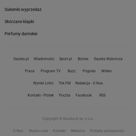
Sukienki wyprzedaż
Skórzane klapki
Perfumy damskie
Gazeta.pl
Wiadomości
Sport.pl
Biznes
Gazeta Wyborcza
Praca
Program TV
Buzz
Pogoda
Wideo
Wyniki Lotto
Tok.FM
Redakcja - O Nas
Kontakt - Plotek
Poczta
Facebook
RSS
Copyright © Gazeta.pl sp. z o.o.
O Nas
Staże u nas
Kontakt
Reklama
Polityka prywatności