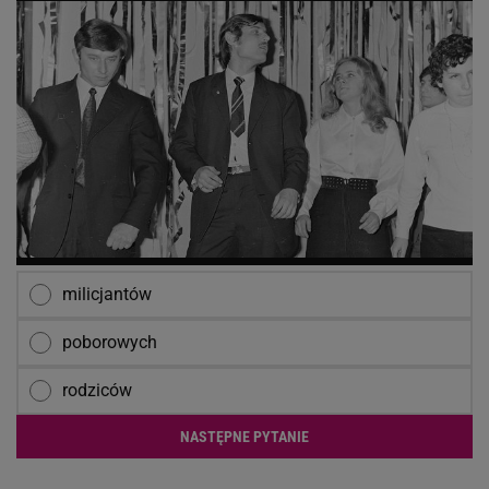
milicjantów
poborowych
rodziców
NASTĘPNE PYTANIE