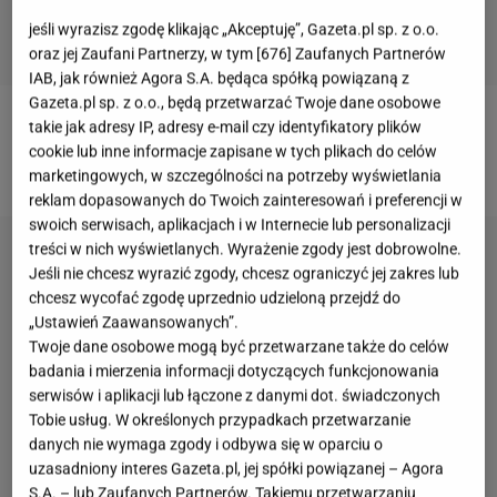
jeśli wyrazisz zgodę klikając „Akceptuję”, Gazeta.pl sp. z o.o.
oraz jej Zaufani Partnerzy, w tym [
676
] Zaufanych Partnerów
IAB, jak również Agora S.A. będąca spółką powiązaną z
Gazeta.pl sp. z o.o., będą przetwarzać Twoje dane osobowe
takie jak adresy IP, adresy e-mail czy identyfikatory plików
Bądź na bieżąco. Więcej o życiu gwiazd z Polski i
cookie lub inne informacje zapisane w tych plikach do celów
świata przeczytasz na stronie głównej
Gazeta.pl
.
marketingowych, w szczególności na potrzeby wyświetlania
reklam dopasowanych do Twoich zainteresowań i preferencji w
swoich serwisach, aplikacjach i w Internecie lub personalizacji
treści w nich wyświetlanych. Wyrażenie zgody jest dobrowolne.
Jeśli nie chcesz wyrazić zgody, chcesz ograniczyć jej zakres lub
chcesz wycofać zgodę uprzednio udzieloną przejdź do
„Ustawień Zaawansowanych”.
Twoje dane osobowe mogą być przetwarzane także do celów
badania i mierzenia informacji dotyczących funkcjonowania
serwisów i aplikacji lub łączone z danymi dot. świadczonych
Tobie usług. W określonych przypadkach przetwarzanie
danych nie wymaga zgody i odbywa się w oparciu o
uzasadniony interes Gazeta.pl, jej spółki powiązanej – Agora
S.A. – lub Zaufanych Partnerów. Takiemu przetwarzaniu