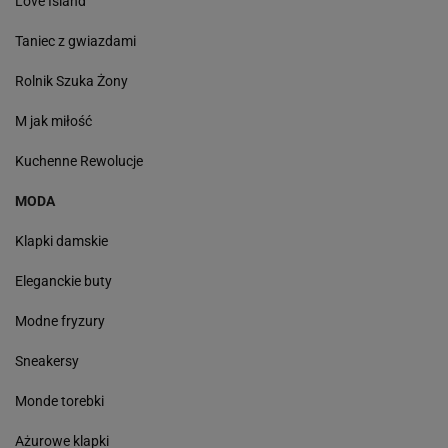
Love Island
Taniec z gwiazdami
Rolnik Szuka Żony
M jak miłość
Kuchenne Rewolucje
MODA
Klapki damskie
Eleganckie buty
Modne fryzury
Sneakersy
Monde torebki
Ażurowe klapki