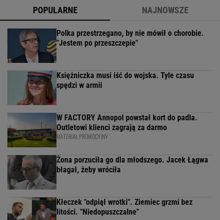
POPULARNE
NAJNOWSZE
Polka przestrzegano, by nie mówił o chorobie.
"Jestem po przeszczepie"
Księżniczka musi iść do wojska. Tyle czasu
spędzi w armii
W FACTORY Annopol powstał kort do padla.
Outletowi klienci zagrają za darmo
MATERIAŁ PROMOCYJNY
Żona porzuciła go dla młodszego. Jacek Łągwa
błagał, żeby wróciła
Kłeczek "odpiął wrotki". Ziemiec grzmi bez
litości. "Niedopuszczalne"