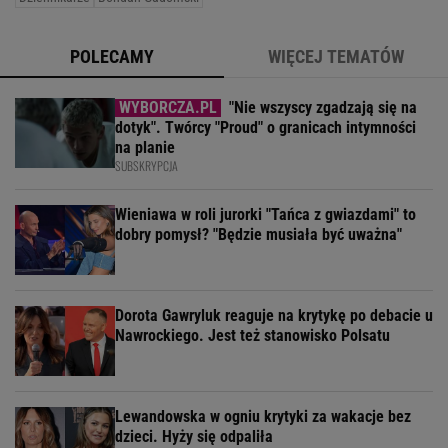
POLECAMY
WIĘCEJ TEMATÓW
"Nie wszyscy zgadzają się na
dotyk". Twórcy "Proud" o granicach intymności
na planie
SUBSKRYPCJA
Wieniawa w roli jurorki "Tańca z gwiazdami" to
dobry pomysł? "Będzie musiała być uważna"
Dorota Gawryluk reaguje na krytykę po debacie u
Nawrockiego. Jest też stanowisko Polsatu
Lewandowska w ogniu krytyki za wakacje bez
dzieci. Hyży się odpaliła