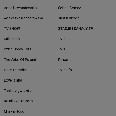
Anna Lewandowska
Selena Gomez
Agnieszka Kaczorowska
Justin Bieber
TV SHOW
STACJE I KANAŁY TV
Milionerzy
TVP
Dzień Dobry TVN
TVN
The Voice Of Poland
Polsat
Hotel Paradise
TVP Info
Love Island
Taniec z gwiazdami
Rolnik Szuka Żony
M jak miłość