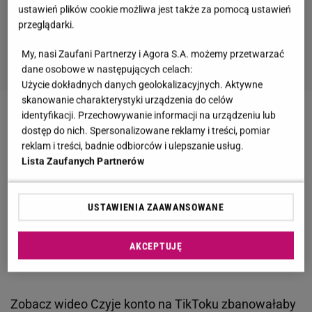
ustawień plików cookie możliwa jest także za pomocą ustawień
przeglądarki.
My, nasi Zaufani Partnerzy i Agora S.A. możemy przetwarzać
dane osobowe w następujących celach:
Użycie dokładnych danych geolokalizacyjnych. Aktywne
skanowanie charakterystyki urządzenia do celów
identyfikacji. Przechowywanie informacji na urządzeniu lub
Rozpoczął się proces małżeństwa, Borysa i Haliny
dostęp do nich. Spersonalizowane reklamy i treści, pomiar
Ł., które opiekowało się dziennikarzem "Angory" czy
reklam i treści, badnie odbiorców i ulepszanie usług.
"Expressu Ilustrowanego" Bohdanem Gadomskim w
Lista Zaufanych Partnerów
ostatnich dniach życia. Borysowi Ł. prokuratura
postawiła zarzut narażenia pokrzywdzonego na
USTAWIENIA ZAAWANSOWANE
bezpośrednie niebezpieczeństwo utraty życia lub
zdrowia. Mężczyźnie grozi dożywocie, a jego żonie
AKCEPTUJĘ
za współudział - do pięciu lat więzienia.
Zobacz wideo
Czyje konto na TikToku zbanowałaby