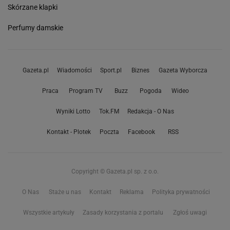
Skórzane klapki
Perfumy damskie
Gazeta.pl
Wiadomości
Sport.pl
Biznes
Gazeta Wyborcza
Praca
Program TV
Buzz
Pogoda
Wideo
Wyniki Lotto
Tok.FM
Redakcja - O Nas
Kontakt - Plotek
Poczta
Facebook
RSS
Copyright © Gazeta.pl sp. z o.o.
O Nas
Staże u nas
Kontakt
Reklama
Polityka prywatności
Wszystkie artykuły
Zasady korzystania z portalu
Zgłoś uwagi