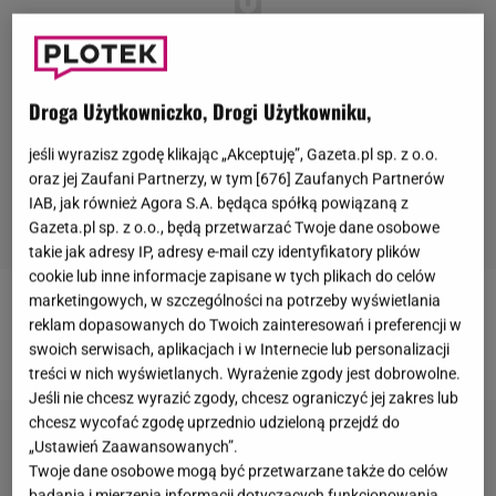
Droga Użytkowniczko, Drogi Użytkowniku,
jeśli wyrazisz zgodę klikając „Akceptuję”, Gazeta.pl sp. z o.o.
oraz jej Zaufani Partnerzy, w tym [
676
] Zaufanych Partnerów
IAB, jak również Agora S.A. będąca spółką powiązaną z
Gazeta.pl sp. z o.o., będą przetwarzać Twoje dane osobowe
takie jak adresy IP, adresy e-mail czy identyfikatory plików
cookie lub inne informacje zapisane w tych plikach do celów
marketingowych, w szczególności na potrzeby wyświetlania
Więcej o kontrowersyjnych sprawach sprzed lat
reklam dopasowanych do Twoich zainteresowań i preferencji w
przeczytasz na stronie głównej
Gazeta.pl
.
swoich serwisach, aplikacjach i w Internecie lub personalizacji
treści w nich wyświetlanych. Wyrażenie zgody jest dobrowolne.
Jeśli nie chcesz wyrazić zgody, chcesz ograniczyć jej zakres lub
chcesz wycofać zgodę uprzednio udzieloną przejdź do
„Ustawień Zaawansowanych”.
Twoje dane osobowe mogą być przetwarzane także do celów
badania i mierzenia informacji dotyczących funkcjonowania