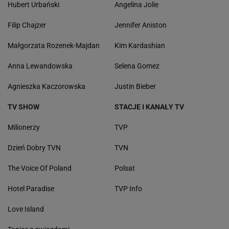
Hubert Urbański
Angelina Jolie
Filip Chajzer
Jennifer Aniston
Małgorzata Rozenek-Majdan
Kim Kardashian
Anna Lewandowska
Selena Gomez
Agnieszka Kaczorowska
Justin Bieber
TV SHOW
STACJE I KANAŁY TV
Milionerzy
TVP
Dzień Dobry TVN
TVN
The Voice Of Poland
Polsat
Hotel Paradise
TVP Info
Love Island