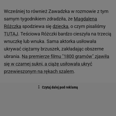
Wcześniej to również Zawadzka w rozmowie z tym
samym tygodnikiem zdradziła, że
Magdalena
Różczka
spodziewa się
dziecka
, o czym pisaliśmy
TUTAJ
. Teściowa Różczki bardzo cieszyła na trzecią
wnuczkę lub wnuka. Sama aktorka usiłowała
ukrywać ciężarny brzuszek, zakładając obszerne
ubrania.
Na premierze filmu "1800 gramów" zjawiła
się w czarnej sukni, a ciążę usiłowała ukryć
przewieszonym na rękach szalem
.