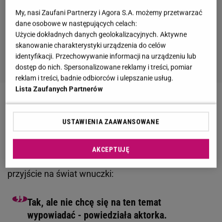
My, nasi Zaufani Partnerzy i Agora S.A. możemy przetwarzać
dane osobowe w następujących celach:
Użycie dokładnych danych geolokalizacyjnych. Aktywne
skanowanie charakterystyki urządzenia do celów
identyfikacji. Przechowywanie informacji na urządzeniu lub
dostęp do nich. Spersonalizowane reklamy i treści, pomiar
reklam i treści, badnie odbiorców i ulepszanie usług.
Lista Zaufanych Partnerów
Magdalena Różczka urodziła!
USTAWIENIA ZAAWANSOWANE
Tygodnikowi "Życie na gorąco" udało się ustalić, że
aktorka urodziła córkę. Informację uzyskali
AKCEPTUJĘ
od Magdaleny Zawadzkiej, która potwierdziła
przyjście na świat wnuczki:
Tak, ale nie chcę się na ten temat
wypowiadać - powiedziała aktorka.