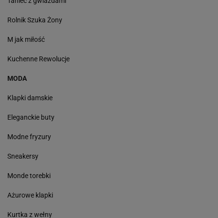
Taniec z gwiazdami
Rolnik Szuka Żony
M jak miłość
Kuchenne Rewolucje
MODA
Klapki damskie
Eleganckie buty
Modne fryzury
Sneakersy
Monde torebki
Ażurowe klapki
Kurtka z wełny