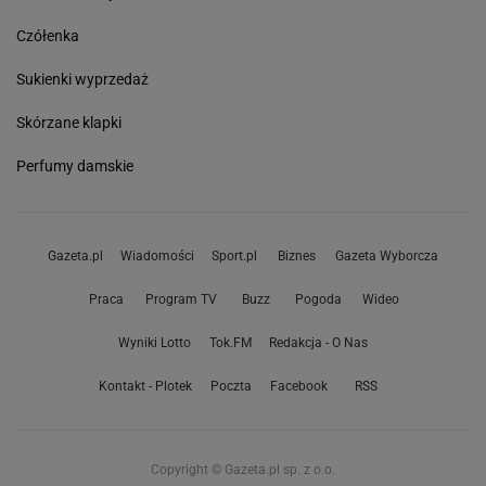
Czółenka
Sukienki wyprzedaż
Skórzane klapki
Perfumy damskie
Gazeta.pl
Wiadomości
Sport.pl
Biznes
Gazeta Wyborcza
Praca
Program TV
Buzz
Pogoda
Wideo
Wyniki Lotto
Tok.FM
Redakcja - O Nas
Kontakt - Plotek
Poczta
Facebook
RSS
Copyright © Gazeta.pl sp. z o.o.