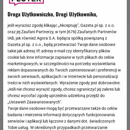
Droga Użytkowniczko, Drogi Użytkowniku,
jeśli wyrazisz zgodę klikając „Akceptuję”, Gazeta.pl sp. z o.o.
oraz jej Zaufani Partnerzy, w tym [
676
] Zaufanych Partnerów
Magdalena Różczka
stara się chronić swoją
IAB, jak również Agora S.A. będąca spółką powiązaną z
prywatność jak może. Na ściankach pojawia się
Gazeta.pl sp. z o.o., będą przetwarzać Twoje dane osobowe
takie jak adresy IP, adresy e-mail czy identyfikatory plików
tylko przy okazji produkcji, w których brała udział i
cookie lub inne informacje zapisane w tych plikach do celów
nie wędruje po imprezach, jak jej koleżanki. Niezbyt
marketingowych, w szczególności na potrzeby wyświetlania
często pojawia się w mediach. Od dłuższego czasu
reklam dopasowanych do Twoich zainteresowań i preferencji w
swoich serwisach, aplikacjach i w Internecie lub personalizacji
jest w związku partnerskim z Janem Holubkiem,
treści w nich wyświetlanych. Wyrażenie zgody jest dobrowolne.
dlatego jej teściową jest
Magdalena Zawadzka
. I to
Jeśli nie chcesz wyrazić zgody, chcesz ograniczyć jej zakres lub
właśnie ona uznała, że tajemnica aktorki nie jest tak
chcesz wycofać zgodę uprzednio udzieloną przejdź do
„Ustawień Zaawansowanych”.
ważna jak to, że została babcią.
Twoje dane osobowe mogą być przetwarzane także do celów
badania i mierzenia informacji dotyczących funkcjonowania
serwisów i aplikacji lub łączone z danymi dot. świadczonych
Tobie usług. W określonych przypadkach przetwarzanie