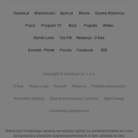
Gazeta.pl
Wiadomości
Sport.pl
Biznes
Gazeta Wyborcza
Praca
Program TV
Buzz
Pogoda
Wideo
Wyniki Lotto
Tok.FM
Redakcja - O Nas
Kontakt - Plotek
Poczta
Facebook
RSS
Copyright © Gazeta.pl sp. z o.o.
O Nas
Staże u nas
Kontakt
Reklama
Polityka prywatności
Wszystkie artykuły
Zasady korzystania z portalu
Zgłoś uwagi
Ustawienia prywatności
Właściciel niniejszego serwisu nie wyraża zgody na zwielokrotnianie ani inne
korzystanie z utworów rozpowszechnionych w tym serwisie, w celu