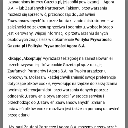
uzasadniony interes Gazeta.pl, jej spółki powiązanej – Agora
S.A. – lub Zaufanych Partnerów. Takiemu przetwarzaniu
możesz się sprzeciwić, przechodząc do „Ustawień
Zaawansowanych” lub przez kontakt z administratorem – w
zależności od zakresu sprzeciwu i podmiotu, wobec którego
jest kierowany. Więcej informacji o przetwarzaniu danych
osobowych znajdziesz w dokumencie
Polityka Prywatności
Gazeta.pl
i
Polityka Prywatności Agora S.A.
Klikając „Akceptuję” wyrażasz też zgodę na zainstalowanie i
przechowywanie plików cookie Gazeta.pl sp. z o.o., jej
Zaufanych Partnerów i Agora S.A. na Twoim urządzeniu
końcowym. Możesz w każdej chwili zmienić swoje preferencje
dotyczące plików cookie, wywołując narzędzie do zarządzania
twoimi preferencjami dot. przetwarzania danych poprzez
odnośnik „Ustawienia prywatności ” w stopce serwisu i
przechodząc do „Ustawień Zaawansowanych”. Zmiana
ustawień plików cookie możliwa jest także za pomocą ustawień
przeglądarki.
My, nasi Zaufani Partnerzy i Agora S.A. możemy przetwarzać