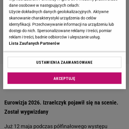
dane osobowe w następujących celach:
Użycie dokładnych danych geolokalizacyjnych. Aktywne
skanowanie charakterystyki urządzenia do celów
identyfikacji. Przechowywanie informacji na urządzeniu lub
dostęp do nich. Spersonalizowane reklamy i treści, pomiar
reklam i treści, badnie odbiorców i ulepszanie usług.
Lista Zaufanych Partnerów
USTAWIENIA ZAAWANSOWANE
Zobacz wideo
Michał Szpak zdradza, czy wróci na
AKCEPTUJĘ
Eurowizję. "Płakałem jak dziecko"
Eurowizja 2026. Izraelczyk pojawił się na scenie.
Został wygwizdany
Już 12 maja podczas półfinałowego występu