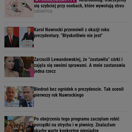
się szybciej przy osobach, które wywołują stres
SUBSKRYPCJA
Karol Nawrocki przemówił z okazji roku
prezydentury. "Błyskotliwie nie jest"
Zarzucili Lewandowskiej, że "zostawiła" córki i
zajęła się swoimi sprawami. A mnie zastanawia
jedna rzecz
Biedroń bez ogródek o prezydencie. Tak ocenił
pierwszy rok Nawrockiego
Po obejrzeniu tego programu zaczęłam robić
porządki na strychu i w piwnicy. Znalazłam
skarby warte konkretne pieniądze