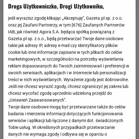
Droga Użytkowniczko, Drogi Użytkowniku,
jeśli wyrazisz zgodę klikając „Akceptuję”, Gazeta.pl sp. z o.o.
oraz jej Zaufani Partnerzy, w tym [
676
] Zaufanych Partnerów
Udział Izraela wzbudza od lat kontrowersje.
IAB, jak również Agora S.A. będąca spółką powiązaną z
Wszystko przez działania państwa na terenie Strefy
Gazeta.pl sp. z o.o., będą przetwarzać Twoje dane osobowe
Gazy, a także włączenie się w konflikt zbrojny na
takie jak adresy IP, adresy e-mail czy identyfikatory plików
cookie lub inne informacje zapisane w tych plikach do celów
Bliskim Wschodzie. Wielu fanów konkursu podkreśla,
marketingowych, w szczególności na potrzeby wyświetlania
iż Rosja została wykluczona z
Eurowizji
, co również
reklam dopasowanych do Twoich zainteresowań i preferencji w
powinno spotkać właśnie Izrael. Jak wiadomo, na
swoich serwisach, aplikacjach i w Internecie lub personalizacji
treści w nich wyświetlanych. Wyrażenie zgody jest dobrowolne.
ten moment reprezentacja tego kraju ma prawo do
Jeśli nie chcesz wyrazić zgody, chcesz ograniczyć jej zakres lub
uczestniczenia w konkursie. W tym roku
chcesz wycofać zgodę uprzednio udzieloną przejdź do
reprezentantem Izraela był Noam Bettan z
„Ustawień Zaawansowanych”.
Twoje dane osobowe mogą być przetwarzane także do celów
utworem "Michelle". Uczestnik dostał się do finału,
badania i mierzenia informacji dotyczących funkcjonowania
który odbywa się 16 maja. Jeszcze przed jego
serwisów i aplikacji lub łączone z danymi dot. świadczonych
występem doszło do zaskakującej sytuacji.
Tobie usług. W określonych przypadkach przetwarzanie
danych nie wymaga zgody i odbywa się w oparciu o