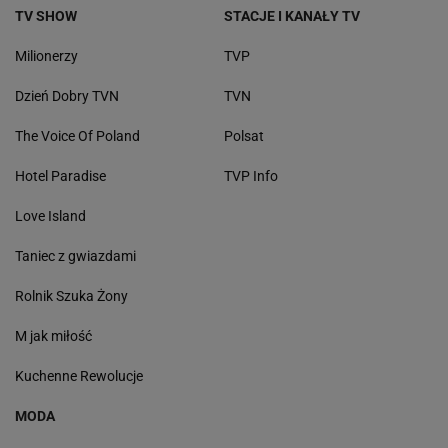
TV SHOW
STACJE I KANAŁY TV
Milionerzy
TVP
Dzień Dobry TVN
TVN
The Voice Of Poland
Polsat
Hotel Paradise
TVP Info
Love Island
Taniec z gwiazdami
Rolnik Szuka Żony
M jak miłość
Kuchenne Rewolucje
MODA