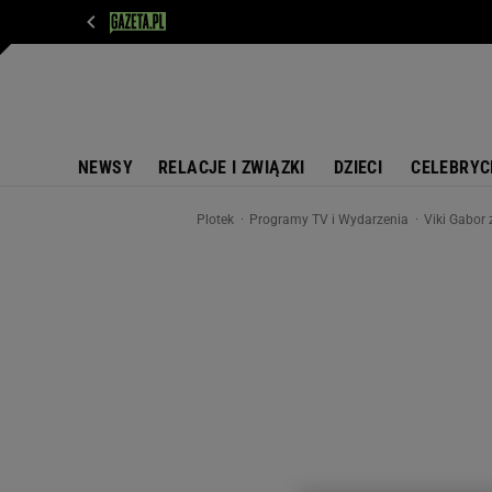
WIADOMOŚCI
NEXT
SPORT
PLOTEK
D
NEWSY
RELACJE I ZWIĄZKI
DZIECI
CELEBRYC
Plotek
Programy TV i Wydarzenia
Viki Gabor