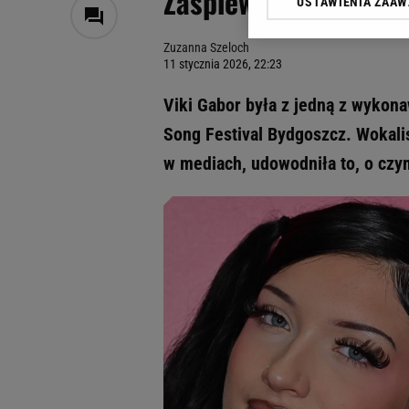
Zaśpiewała znany os
USTAWIENIA ZAA
Klikając „Akceptuję” wyra
Zaufanych Partnerów i A
Zuzanna Szeloch
dotyczące plików cookie,
11 stycznia 2026, 22:23
odnośnik „Ustawienia pr
plików cookie możliwa je
Viki Gabor była z jedną z wykona
My, nasi Zaufani Partne
Song Festival Bydgoszcz. Wokalis
Użycie dokładnych danych
w mediach, udowodniła to, o cz
Przechowywanie informacji
badnie odbiorców i uleps