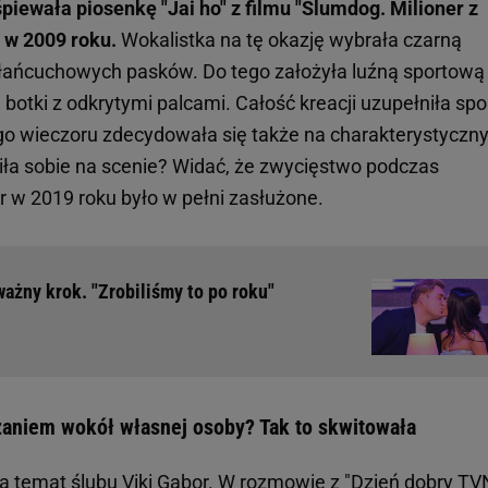
iewała piosenkę "Jai ho" z filmu "Slumdog. Milioner z
 w 2009 roku.
Wokalistka na tę okazję wybrała czarną
ą łańcuchowych pasków. Do tego założyła luźną sportową
botki z odkrytymi palcami. Całość kreacji uzupełniła spo
 tego wieczoru zdecydowała się także na charakterystyczny
iła sobie na scenie? Widać, że zwycięstwo podczas
r w 2019 roku było w pełni zasłużone.
ważny krok. "Zrobiliśmy to po roku"
zaniem wokół własnej osoby? Tak to skwitowała
a temat ślubu Viki Gabor. W rozmowie z "
Dzień dobry TV