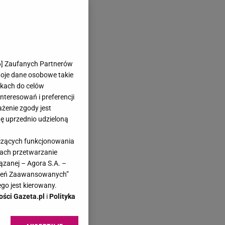
6
] Zaufanych Partnerów
woje dane osobowe takie
likach do celów
teresowań i preferencji
ażenie zgody jest
dę uprzednio udzieloną
yczących funkcjonowania
kach przetwarzanie
ązanej – Agora S.A. –
awień Zaawansowanych”
go jest kierowany.
ości Gazeta.pl
i
Polityka