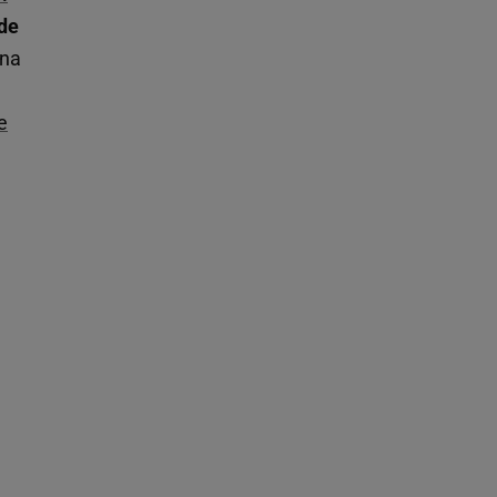
ede
 na
e