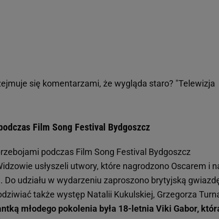
ejmuje się komentarzami, że wygląda staro? "Telewizja
 podczas Film Song Festival Bydgoszcz
przebojami podczas Film Song Festival Bydgoszcz
Widzowie usłyszeli utwory, które nagrodzono Oscarem i n
na. Do udziału w wydarzeniu zaproszono brytyjską gwiazd
ziwiać także występ Natalii Kukulskiej, Grzegorza Turn
ntką młodego pokolenia była 18-letnia Viki Gabor, któr