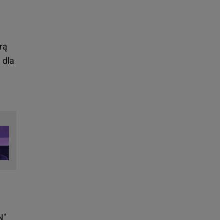
rą
 dla
N
"