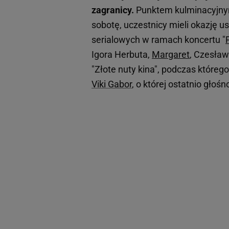
zagranicy.
Punktem kulminacyjnym
sobotę, uczestnicy mieli okazję u
serialowych w ramach koncertu "
Igora Herbuta,
Margaret
, Czesław
"Złote nuty kina", podczas które
Viki Gabor
, o której ostatnio głoś