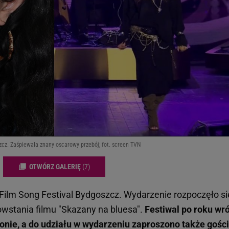
zcz. Zaśpiewała znany oscarowy przebój; fot. screen TVN
OTWÓRZ GALERIĘ
(7)
 Film Song Festival Bydgoszcz. Wydarzenie rozpoczęło si
owstania filmu "Skazany na bluesa".
Festiwal po roku wró
łonie, a do udziału w wydarzeniu zaproszono także gości