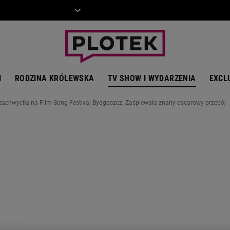
ZIECKO
MOTO
I
RODZINA KRÓLEWSKA
TV SHOW I WYDARZENIA
EXCL
 zachwyciła na Film Song Festival Bydgoszcz. Zaśpiewała znany oscarowy przebój