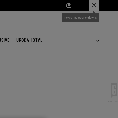
USIVE
URODA I STYL