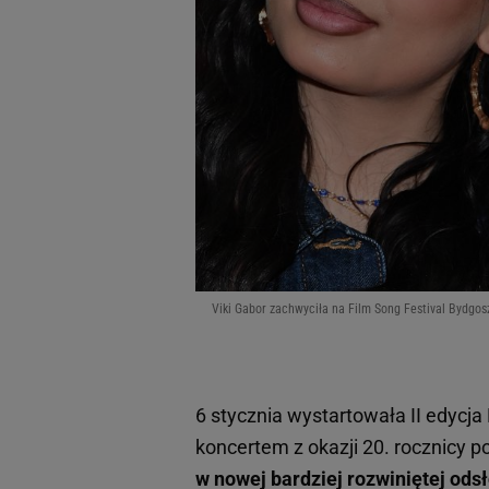
Viki Gabor zachwyciła na Film Song Festival Bydgos
6 stycznia wystartowała II edycja
koncertem z okazji 20. rocznicy p
w nowej bardziej rozwiniętej ods