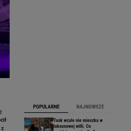
POPULARNE
NAJNOWSZE
ę
cił
Tusk wcale nie mieszka w
luksusowej willi. Co
 z