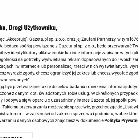
ko, Drogi Użytkowniku,
jąc „Akceptuję”, Gazeta.pl sp. z o.o. oraz jej Zaufani Partnerzy, w tym [
67
.A. będąca spółką powiązaną z Gazeta.pl sp. z o.o., będą przetwarzać T
ail czy identyfikatory plików cookie lub inne informacje zapisane w tych p
gólności na potrzeby wyświetlania reklam dopasowanych do Twoich zain
acjach i w Internecie lub personalizacji treści w nich wyświetlanych. Wyr
cesz wyrazić zgody, chcesz ograniczyć jej zakres lub chcesz wycofać zgo
aawansowanych”.
 być przetwarzane także do celów badania i mierzenia informacji dot
 łączone z danymi dot. świadczonych Tobie usług. W określonych przypad
i odbywa się w oparciu o uzasadniony interes Gazeta.pl, jej spółki powi
. Takiemu przetwarzaniu możesz się sprzeciwić, przechodząc do „Ust
nistratorem – w zależności od zakresu sprzeciwu i podmiotu, wobec które
etwarzaniu danych osobowych znajdziesz w dokumencie
Polityka Prywatn
a na Film Song Festival Bydgoszcz.