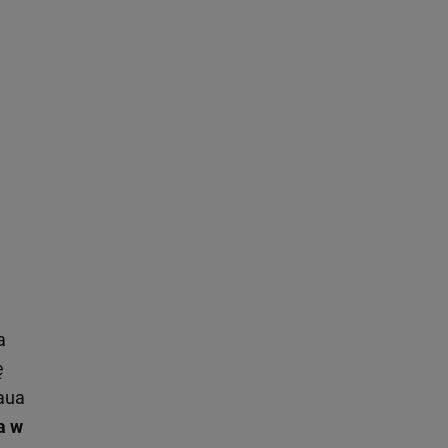
a
ę
aua
a w