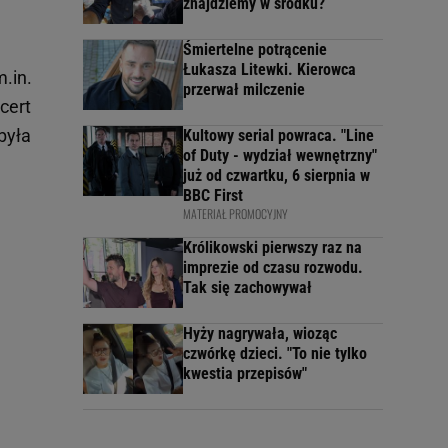
znajdziemy w środku?
Śmiertelne potrącenie
Łukasza Litewki. Kierowca
.in.
przerwał milczenie
cert
była
Kultowy serial powraca. "Line
of Duty - wydział wewnętrzny"
już od czwartku, 6 sierpnia w
BBC First
MATERIAŁ PROMOCYJNY
Królikowski pierwszy raz na
imprezie od czasu rozwodu.
Tak się zachowywał
Hyży nagrywała, wioząc
czwórkę dzieci. "To nie tylko
kwestia przepisów"