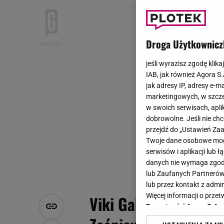
Droga Użytkownicz
jeśli wyrazisz zgodę klika
IAB, jak również Agora S
jak adresy IP, adresy e-m
marketingowych, w szcze
w swoich serwisach, aplik
dobrowolne. Jeśli nie ch
przejdź do „Ustawień Z
Twoje dane osobowe mogą
serwisów i aplikacji lub
danych nie wymaga zgody 
lub Zaufanych Partnerów
lub przez kontakt z admi
Więcej informacji o prz
Viki Gabor zachwycił
Prywatności Agora S.A.