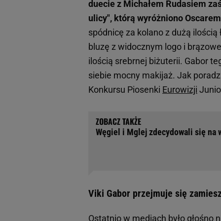
duecie z Michałem Rudasiem zaśp
ulicy", którą wyróżniono Oscarem
spódnicę za kolano z dużą ilości
bluzę z widocznym logo i brązowe 
ilością srebrnej biżuterii. Gabor
siebie mocny makijaż. Jak poradz
Konkursu Piosenki
Eurowizji
Junio
Węgiel i Mglej zdecydowali się na 
Viki Gabor przejmuje się zamies
Ostatnio w mediach było głośno n