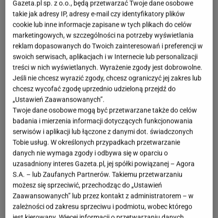
Gazeta.pl sp. z o.o., będą przetwarzać Twoje dane osobowe
takie jak adresy IP, adresy e-mail czy identyfikatory plików
cookie lub inne informacje zapisane w tych plikach do celów
marketingowych, w szczególności na potrzeby wyświetlania
reklam dopasowanych do Twoich zainteresowań i preferencji w
swoich serwisach, aplikacjach i w Internecie lub personalizacji
treści w nich wyświetlanych. Wyrażenie zgody jest dobrowolne.
Jeśli nie chcesz wyrazić zgody, chcesz ograniczyć jej zakres lub
chcesz wycofać zgodę uprzednio udzieloną przejdź do
„Ustawień Zaawansowanych”.
Twoje dane osobowe mogą być przetwarzane także do celów
badania i mierzenia informacji dotyczących funkcjonowania
serwisów i aplikacji lub łączone z danymi dot. świadczonych
Tobie usług. W określonych przypadkach przetwarzanie
danych nie wymaga zgody i odbywa się w oparciu o
uzasadniony interes Gazeta.pl, jej spółki powiązanej – Agora
S.A. – lub Zaufanych Partnerów. Takiemu przetwarzaniu
możesz się sprzeciwić, przechodząc do „Ustawień
Zaawansowanych” lub przez kontakt z administratorem – w
zależności od zakresu sprzeciwu i podmiotu, wobec którego
jest kierowany. Więcej informacji o przetwarzaniu danych