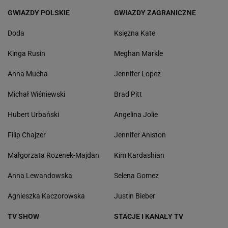
GWIAZDY POLSKIE
GWIAZDY ZAGRANICZNE
Doda
Księżna Kate
Kinga Rusin
Meghan Markle
Anna Mucha
Jennifer Lopez
Michał Wiśniewski
Brad Pitt
Hubert Urbański
Angelina Jolie
Filip Chajzer
Jennifer Aniston
Małgorzata Rozenek-Majdan
Kim Kardashian
Anna Lewandowska
Selena Gomez
Agnieszka Kaczorowska
Justin Bieber
TV SHOW
STACJE I KANAŁY TV