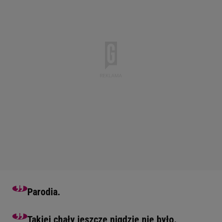
Parodia.
Takiej chały jeszcze nigdzie nie było.