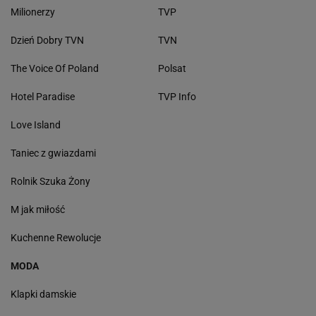
Milionerzy
TVP
Dzień Dobry TVN
TVN
The Voice Of Poland
Polsat
Hotel Paradise
TVP Info
Love Island
Taniec z gwiazdami
Rolnik Szuka Żony
M jak miłość
Kuchenne Rewolucje
MODA
Klapki damskie