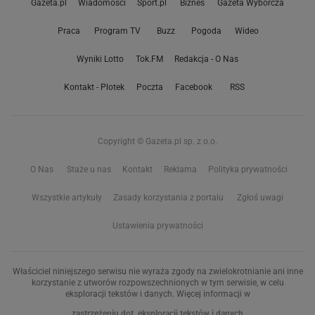
Gazeta.pl
Wiadomości
Sport.pl
Biznes
Gazeta Wyborcza
Praca
Program TV
Buzz
Pogoda
Wideo
Wyniki Lotto
Tok.FM
Redakcja - O Nas
Kontakt - Plotek
Poczta
Facebook
RSS
Copyright © Gazeta.pl sp. z o.o.
O Nas
Staże u nas
Kontakt
Reklama
Polityka prywatności
Wszystkie artykuły
Zasady korzystania z portalu
Zgłoś uwagi
Ustawienia prywatności
Właściciel niniejszego serwisu nie wyraża zgody na zwielokrotnianie ani inne
korzystanie z utworów rozpowszechnionych w tym serwisie, w celu
eksploracji tekstów i danych. Więcej informacji w
zastrzeżeniu dot. eksploracji tekstów i danych