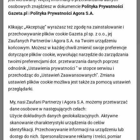
osobowych znajdziesz w dokumencie
Polityka Prywatności
Gazeta.pl
i
Polityka Prywatności Agora S.A.
Klikając „Akceptuję” wyrażasz też zgodę na zainstalowanie i
przechowywanie plików cookie Gazeta.pl sp. z o.o., jej
Zaufanych Partnerów i Agora S.A. na Twoim urządzeniu
końcowym. Możesz w każdej chwili zmienić swoje preferencje
dotyczące plików cookie, wywołując narzędzie do zarządzania
Jury w "Śpiewajmy razem. All Together Now"
twoimi preferencjami dot. przetwarzania danych poprzez
odnośnik „Ustawienia prywatności ” w stopce serwisu i
Siłą programu miało być aż stuosobowe jury, na
przechodząc do „Ustawień Zaawansowanych”. Zmiana
ustawień plików cookie możliwa jest także za pomocą ustawień
którego czele stoi Ewa Farna.
przeglądarki.
Wśród oceniających znalazły się też inne znane
My, nasi Zaufani Partnerzy i Agora S.A. możemy przetwarzać
nazwiska, takie jak: Anja Orthodox,
Ramona Rey
,
dane osobowe w następujących celach:
Użycie dokładnych danych geolokalizacyjnych. Aktywne
Stanisław Karpiel-Bułecka, Paweł Stasiak, Nick
skanowanie charakterystyki urządzenia do celów
Sinckler,
Saszan
, Dariusz Kordek, Madox, Ewa Gil,
identyfikacji. Przechowywanie informacji na urządzeniu lub
Ian Rooth, Conrado Yanez, Bartosz Tabb Zielony,
dostęp do nich. Spersonalizowane reklamy i treści, pomiar