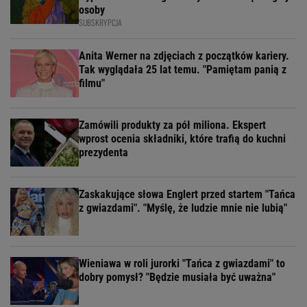
osoby
SUBSKRYPCJA
Anita Werner na zdjęciach z początków kariery.
Tak wyglądała 25 lat temu. "Pamiętam panią z
filmu"
Zamówili produkty za pół miliona. Ekspert
wprost ocenia składniki, które trafią do kuchni
prezydenta
Zaskakujące słowa Englert przed startem "Tańca
z gwiazdami". "Myślę, że ludzie mnie nie lubią"
Wieniawa w roli jurorki "Tańca z gwiazdami" to
dobry pomysł? "Będzie musiała być uważna"