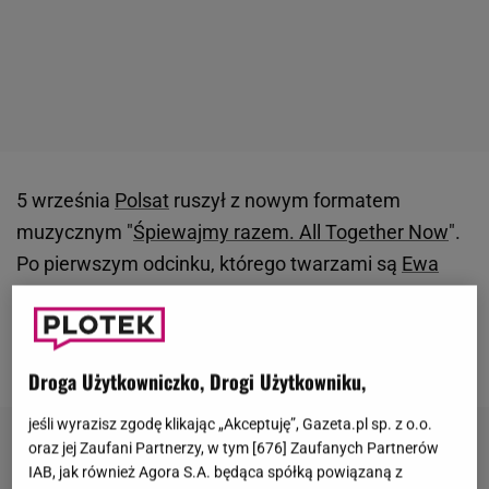
5 września
Polsat
ruszył z nowym formatem
muzycznym "
Śpiewajmy razem. All Together Now
".
Po pierwszym odcinku, którego twarzami są
Ewa
Farna
i kabareciarz Igor Kwiatkowski, w sieci
zawrzało. Największe kontrowersje wywołał skład
jury.
Droga Użytkowniczko, Drogi Użytkowniku,
jeśli wyrazisz zgodę klikając „Akceptuję”, Gazeta.pl sp. z o.o.
oraz jej Zaufani Partnerzy, w tym [
676
] Zaufanych Partnerów
IAB, jak również Agora S.A. będąca spółką powiązaną z