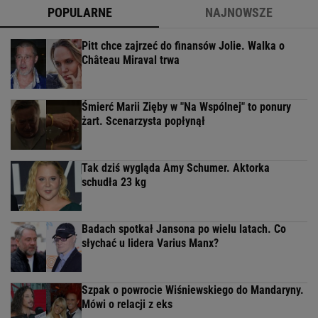
Krzysztof Krawczyk
Krzystof Klenczon
Ryszard Poznakowski
NASTĘPNE PYTANIE
POPULARNE
NAJNOWSZE
Pitt chce zajrzeć do finansów Jolie. Walka o
Château Miraval trwa
Śmierć Marii Zięby w "Na Wspólnej" to ponury