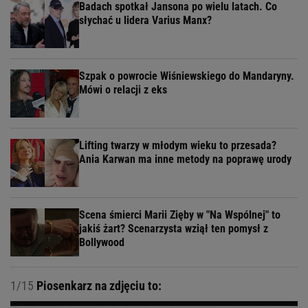
POLECAMY
WIĘCEJ TEMATÓW
"To nie wypalenie, to nie
depresja". Światowe zjawisko dotarło do Polski
SUBSKRYPCJA
Kulisy zmian w "halo tu polsat". "Cichopek źle
wypadła w badaniach"
Badach spotkał Jansona po wielu latach. Co
słychać u lidera Varius Manx?
Szpak o powrocie Wiśniewskiego do Mandaryny.
Mówi o relacji z eks