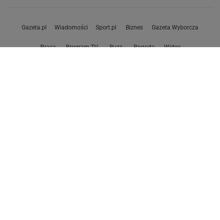
Monde torebki
Ażurowe klapki
Kurtka z wełny
Czółenka
Sukienki wyprzedaż
Skórzane klapki
Perfumy damskie
Gazeta.pl
Wiadomości
Sport.pl
Biznes
Gazeta Wyborcza
Praca
Program TV
Buzz
Pogoda
Wideo
Wyniki Lotto
Tok.FM
Redakcja - O Nas