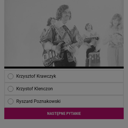
Lifting twarzy w młodym wieku to przesada?
Ania Karwan ma inne metody na poprawę urody
Scena śmierci Marii Zięby w "Na Wspólnej" to
jakiś żart? Scenarzysta wziął ten pomysł z
Bollywood
1/15
Piosenkarz na zdjęciu to: