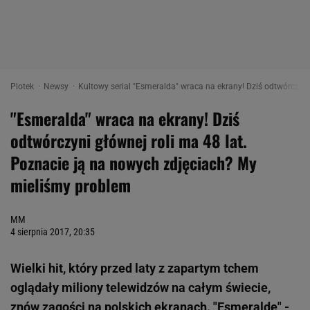
Plotek
Newsy
Kultowy serial "Esmeralda" wraca na ekrany! Dziś odtwórczyn
"Esmeralda" wraca na ekrany! Dziś
odtwórczyni głównej roli ma 48 lat.
Poznacie ją na nowych zdjęciach? My
mieliśmy problem
MM
4 sierpnia 2017, 20:35
Wielki hit, który przed laty z zapartym tchem
oglądały miliony telewidzów na całym świecie,
znów zagości na polskich ekranach. "Esmeraldę" -