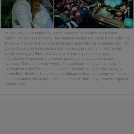
7 z 16
W 1999 roku TVN zaprosiło Leticię Calderon na spotkanie z polskimi
fanami. To było szaleństwo. Fani napierali na barierki i wręcz odchodzili od
zmysłów, kiedy meksykańska gwiazda znajdowała się w zasięgu ręki. "To,