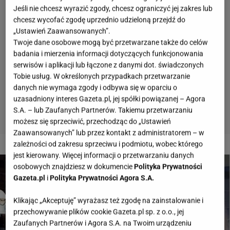
Jeśli nie chcesz wyrazić zgody, chcesz ograniczyć jej zakres lub
chcesz wycofać zgodę uprzednio udzieloną przejdź do
„Ustawień Zaawansowanych”.
Twoje dane osobowe mogą być przetwarzane także do celów
badania i mierzenia informacji dotyczących funkcjonowania
serwisów i aplikacji lub łączone z danymi dot. świadczonych
Tobie usług. W określonych przypadkach przetwarzanie
danych nie wymaga zgody i odbywa się w oparciu o
uzasadniony interes Gazeta.pl, jej spółki powiązanej – Agora
S.A. – lub Zaufanych Partnerów. Takiemu przetwarzaniu
możesz się sprzeciwić, przechodząc do „Ustawień
Zaawansowanych” lub przez kontakt z administratorem – w
2 z 16
zależności od zakresu sprzeciwu i podmiotu, wobec którego
jest kierowany. Więcej informacji o przetwarzaniu danych
osobowych znajdziesz w dokumencie
Polityka Prywatności
Gazeta.pl
i
Polityka Prywatności Agora S.A.
Klikając „Akceptuję” wyrażasz też zgodę na zainstalowanie i
przechowywanie plików cookie Gazeta.pl sp. z o.o., jej
Zaufanych Partnerów i Agora S.A. na Twoim urządzeniu