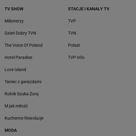
Kinga Rusin
Meghan Markle
Anna Mucha
Jennifer Lopez
Michał Wiśniewski
Brad Pitt
Hubert Urbański
Angelina Jolie
Filip Chajzer
Jennifer Aniston
Małgorzata Rozenek-Majdan
Kim Kardashian
Anna Lewandowska
Selena Gomez
Agnieszka Kaczorowska
Justin Bieber
TV SHOW
STACJE I KANAŁY TV
Milionerzy
TVP
Dzień Dobry TVN
TVN
The Voice Of Poland
Polsat