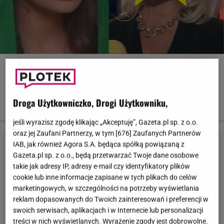
Wielki hit, który przed laty z zapartym tchem oglądały miliony telewidzów
na całym świecie, znów zagości na polskich ekranach. 'Esmeraldę' -
uznawaną za jeden z najpopularniejszych latynoskich seriali wszech
czasów - po 20 latach od jej światowej premiery przypomni jesienią
Czwórka. Jak się zmieniła Leticia Calderon, odtwórczyni głównej roli?
Droga Użytkowniczko, Drogi Użytkowniku,
Zobaczcie naszą galerię.
Screen / Youtube / Esmeralda
jeśli wyrazisz zgodę klikając „Akceptuję”, Gazeta.pl sp. z o.o.
oraz jej Zaufani Partnerzy, w tym [
676
] Zaufanych Partnerów
IAB, jak również Agora S.A. będąca spółką powiązaną z
Gazeta.pl sp. z o.o., będą przetwarzać Twoje dane osobowe
takie jak adresy IP, adresy e-mail czy identyfikatory plików
cookie lub inne informacje zapisane w tych plikach do celów
marketingowych, w szczególności na potrzeby wyświetlania
reklam dopasowanych do Twoich zainteresowań i preferencji w
swoich serwisach, aplikacjach i w Internecie lub personalizacji
treści w nich wyświetlanych. Wyrażenie zgody jest dobrowolne.