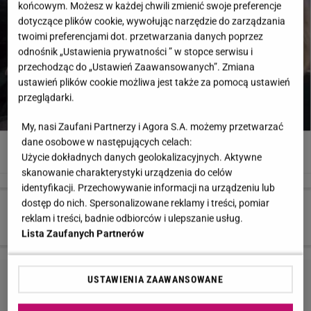
końcowym. Możesz w każdej chwili zmienić swoje preferencje
dotyczące plików cookie, wywołując narzędzie do zarządzania
twoimi preferencjami dot. przetwarzania danych poprzez
odnośnik „Ustawienia prywatności ” w stopce serwisu i
przechodząc do „Ustawień Zaawansowanych”. Zmiana
ustawień plików cookie możliwa jest także za pomocą ustawień
przeglądarki.
My, nasi Zaufani Partnerzy i Agora S.A. możemy przetwarzać
Kiedy kręcono 'Esmeraldę', Calderon miała zaledwie 29 lat. Dzisiaj jest to
dane osobowe w następujących celach:
piękna, 48-letnia kobieta, mimo że zmiany w jej wyglądzie są zauważalne.
Użycie dokładnych danych geolokalizacyjnych. Aktywne
Screen / Youtube / Esmeralda
skanowanie charakterystyki urządzenia do celów
identyfikacji. Przechowywanie informacji na urządzeniu lub
dostęp do nich. Spersonalizowane reklamy i treści, pomiar
3 z 16
reklam i treści, badnie odbiorców i ulepszanie usług.
Lista Zaufanych Partnerów
USTAWIENIA ZAAWANSOWANE