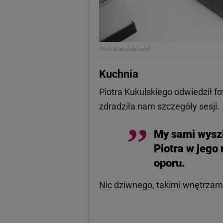
Piotr Kukulski
wbf
Kuchnia
Piotra Kukulskiego odwiedził fo
zdradziła nam szczegóły sesji.
My sami wyszl
Piotra w jego 
oporu.
Nic dziwnego, takimi wnętrzam