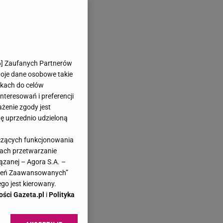
6
] Zaufanych Partnerów
woje dane osobowe takie
likach do celów
teresowań i preferencji
ażenie zgody jest
dę uprzednio udzieloną
yczących funkcjonowania
kach przetwarzanie
ązanej – Agora S.A. –
w-
awień Zaawansowanych”
go jest kierowany.
nie
ości Gazeta.pl
i
Polityka
oże