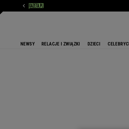
WIADOMOŚCI
NEXT
SPORT
PLOTEK
D
NEWSY
RELACJE I ZWIĄZKI
DZIECI
CELEBRYC