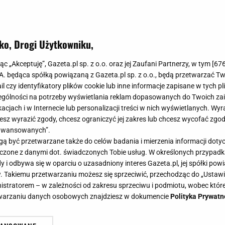
ko, Drogi Użytkowniku,
 nowym luksusowym apartamentem!
jąc „Akceptuję”, Gazeta.pl sp. z o.o. oraz jej Zaufani Partnerzy, w tym [
67
walił się nowym luksusowym
.A. będąca spółką powiązaną z Gazeta.pl sp. z o.o., będą przetwarzać T
ail czy identyfikatory plików cookie lub inne informacje zapisane w tych p
gólności na potrzeby wyświetlania reklam dopasowanych do Twoich zain
acjach i w Internecie lub personalizacji treści w nich wyświetlanych. Wyr
cesz wyrazić zgody, chcesz ograniczyć jej zakres lub chcesz wycofać zgo
aawansowanych”.
 być przetwarzane także do celów badania i mierzenia informacji dot
 łączone z danymi dot. świadczonych Tobie usług. W określonych przypad
asy. Cały czas żyje w cieniu swojej sławnej siostry i
i odbywa się w oparciu o uzasadniony interes Gazeta.pl, jej spółki powi
zcze zapracować na własna markę czy pozycję w sho
. Takiemu przetwarzaniu możesz się sprzeciwić, przechodząc do „Ust
nistratorem – w zależności od zakresu sprzeciwu i podmiotu, wobec które
ciałby zaistnieć w branży muzycznej. Choć na razie 
etwarzaniu danych osobowych znajdziesz w dokumencie
Polityka Prywatn
iosenkami, za to na pewno przedmiotem do dumy m
kiego.