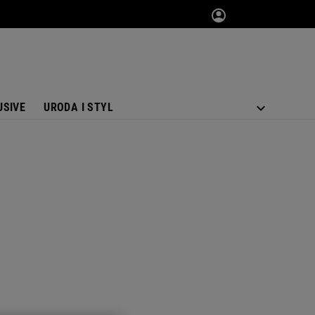
USIVE
URODA I STYL