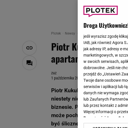
Droga Użytkownicz
Plotek
Newsy
Piotr Kukulski pochwalił się
jeśli wyrazisz zgodę klika
Piotr Kukulski poch
IAB, jak również Agora S
jak adresy IP, adresy e-m
apartamentem!
marketingowych, w szcze
w swoich serwisach, aplik
dobrowolne. Jeśli nie ch
zuz
przejdź do „Ustawień Z
1 października 2012, 15:07
Twoje dane osobowe mogą
serwisów i aplikacji lub
Piotr Kukulski nie ma dobrej pr
danych nie wymaga zgody 
niestety nie udało mu się jes
lub Zaufanych Partnerów
lub przez kontakt z admi
biznesie. Przyszły gwiazdor ch
Więcej informacji o prz
może pochwalić się wieloma p
Prywatności Agora S.A.
być śliczne mieszkanie Kukuls