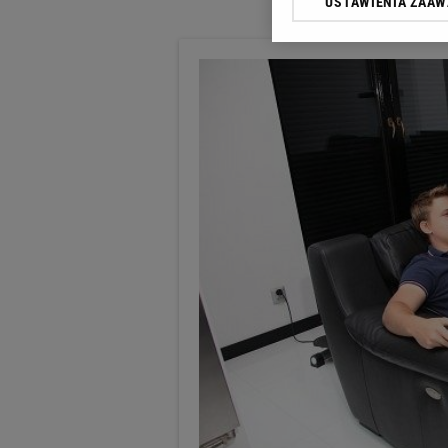
USTAWIENIA ZAA
Klikając „Akceptuję” wyra
Zaufanych Partnerów i A
dotyczące plików cookie,
odnośnik „Ustawienia pr
plików cookie możliwa je
My, nasi Zaufani Partne
Użycie dokładnych danych
Przechowywanie informacji
badnie odbiorców i uleps