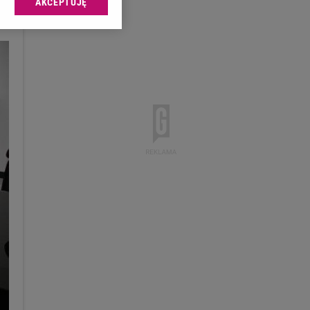
AKCEPTUJĘ
l sp. z o.o., jej
ić swoje preferencje
arzania danych poprzez
ych”. Zmiana ustawień
ach:
 celów identyfikacji.
omiar reklam i treści,