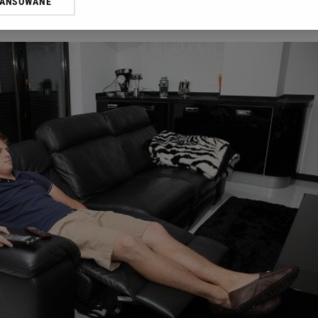
WANSOWANE
żasz też zgodę na zainstalowanie i przechowywanie plików cookie Gazeta.p
gora S.A. na Twoim urządzeniu końcowym. Możesz w każdej chwili zmien
 wywołując narzędzie do zarządzania twoimi preferencjami dot. przetw
ywatności ” w stopce serwisu i przechodząc do „Ustawień Zaawansowan
st także za pomocą ustawień przeglądarki.
rzy i Agora S.A. możemy przetwarzać dane osobowe w następujących cel
 geolokalizacyjnych. Aktywne skanowanie charakterystyki urządzenia do
 na urządzeniu lub dostęp do nich. Spersonalizowane reklamy i treści, p
zanie usług.
Lista Zaufanych Partnerów