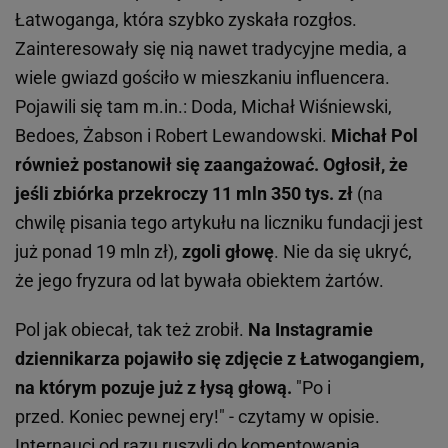
Łatwoganga, która szybko zyskała rozgłos.
Zainteresowały się nią nawet tradycyjne media, a
wiele gwiazd gościło w mieszkaniu influencera.
Pojawili się tam m.in.: Doda, Michał Wiśniewski,
Bedoes, Żabson i Robert Lewandowski.
Michał Pol
również postanowił się zaangażować. Ogłosił, że
jeśli zbiórka przekroczy 11 mln 350 tys. zł
(na
chwilę pisania tego artykułu na liczniku fundacji jest
już ponad 19 mln zł),
zgoli głowę
. Nie da się ukryć,
że jego fryzura od lat bywała obiektem żartów.
Pol jak obiecał, tak też zrobił.
Na Instagramie
dziennikarza pojawiło się zdjęcie z Łatwogangiem,
na którym pozuje już z łysą głową.
"Po i
przed. Koniec pewnej ery!" - czytamy w opisie.
Internauci od razu ruszyli do komentowania.