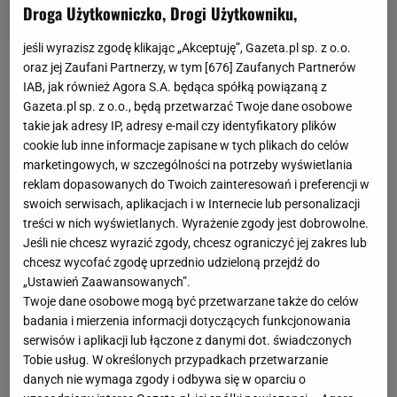
Droga Użytkowniczko, Drogi Użytkowniku,
jeśli wyrazisz zgodę klikając „Akceptuję”, Gazeta.pl sp. z o.o.
oraz jej Zaufani Partnerzy, w tym [
676
] Zaufanych Partnerów
Bedoes
nagrał z 11-letnią Mają Mecan utwór "Ciągle
IAB, jak również Agora S.A. będąca spółką powiązaną z
tutaj jestem (diss na raka)". Cały dochód z piosenki
Gazeta.pl sp. z o.o., będą przetwarzać Twoje dane osobowe
takie jak adresy IP, adresy e-mail czy identyfikatory plików
przekazany będzie na Fundację Cancer Fighter.
cookie lub inne informacje zapisane w tych plikach do celów
Patryk "Łatwogang" Garkowski postanowił
marketingowych, w szczególności na potrzeby wyświetlania
zorganizować kilkudniową transmisję na żywo na
reklam dopasowanych do Twoich zainteresowań i preferencji w
swoich serwisach, aplikacjach i w Internecie lub personalizacji
YouTube
, na którym w zapętleniu będzie słuchał
treści w nich wyświetlanych. Wyrażenie zgody jest dobrowolne.
utworu i przy okazji zbierał fundusze dla
Jeśli nie chcesz wyrazić zgody, chcesz ograniczyć jej zakres lub
wspomnianej fundacji. Wiele gwiazd postanowiło
chcesz wycofać zgodę uprzednio udzieloną przejdź do
„Ustawień Zaawansowanych”.
zaangażować się w sprawę, a influencer zebrał
Twoje dane osobowe mogą być przetwarzane także do celów
już miliony złotych. Na transmisji Łatwoganga
badania i mierzenia informacji dotyczących funkcjonowania
pojawił się również Michał Pol. Dziennikarz w geście
serwisów i aplikacji lub łączone z danymi dot. świadczonych
solidarności z chorymi na raka ogolił się na łyso.
Tobie usług. W określonych przypadkach przetwarzanie
danych nie wymaga zgody i odbywa się w oparciu o