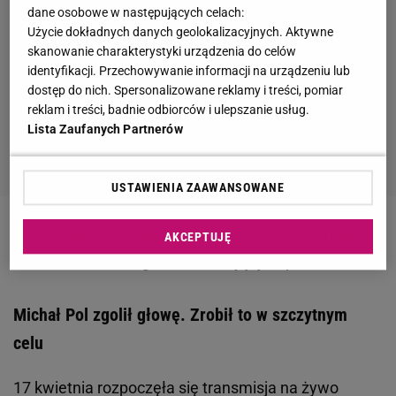
dane osobowe w następujących celach:
Użycie dokładnych danych geolokalizacyjnych. Aktywne
skanowanie charakterystyki urządzenia do celów
identyfikacji. Przechowywanie informacji na urządzeniu lub
dostęp do nich. Spersonalizowane reklamy i treści, pomiar
reklam i treści, badnie odbiorców i ulepszanie usług.
Lista Zaufanych Partnerów
USTAWIENIA ZAAWANSOWANE
Zobacz wideo
Żuraw dołączyła do "PnŚ". Te dwie
AKCEPTUJĘ
dziennikarki szczególnie okazały jej wsparcie
Michał Pol zgolił głowę. Zrobił to w szczytnym
celu
17 kwietnia rozpoczęła się transmisja na żywo