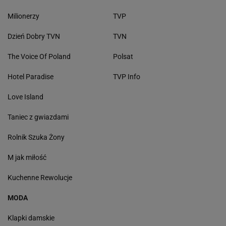
Milionerzy
TVP
Dzień Dobry TVN
TVN
The Voice Of Poland
Polsat
Hotel Paradise
TVP Info
Love Island
Taniec z gwiazdami
Rolnik Szuka Żony
M jak miłość
Kuchenne Rewolucje
MODA
Klapki damskie