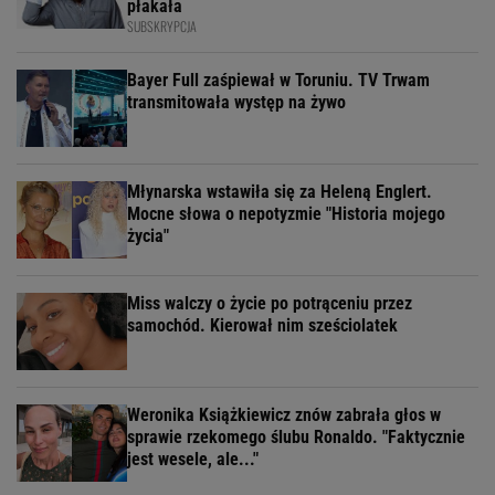
płakała
SUBSKRYPCJA
Bayer Full zaśpiewał w Toruniu. TV Trwam
transmitowała występ na żywo
Młynarska wstawiła się za Heleną Englert.
Mocne słowa o nepotyzmie "Historia mojego
życia"
Miss walczy o życie po potrąceniu przez
samochód. Kierował nim sześciolatek
Weronika Książkiewicz znów zabrała głos w
sprawie rzekomego ślubu Ronaldo. "Faktycznie
jest wesele, ale..."