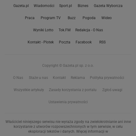
Gazeta.pl
Wiadomości
Sport.pl
Biznes
Gazeta Wyborcza
Praca
Program TV
Buzz
Pogoda
Wideo
Wyniki Lotto
Tok.FM
Redakcja - O Nas
Kontakt - Plotek
Poczta
Facebook
RSS
Copyright © Gazeta.pl sp. z o.o.
O Nas
Staże u nas
Kontakt
Reklama
Polityka prywatności
Wszystkie artykuły
Zasady korzystania z portalu
Zgłoś uwagi
Ustawienia prywatności
Właściciel niniejszego serwisu nie wyraża zgody na zwielokrotnianie ani inne
korzystanie z utworów rozpowszechnionych w tym serwisie, w celu
eksploracji tekstów i danych. Więcej informacji w