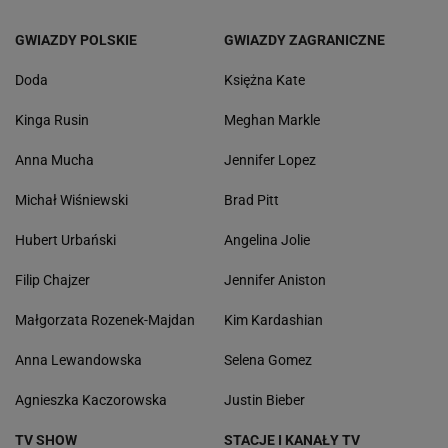
GWIAZDY POLSKIE
GWIAZDY ZAGRANICZNE
Doda
Księżna Kate
Kinga Rusin
Meghan Markle
Anna Mucha
Jennifer Lopez
Michał Wiśniewski
Brad Pitt
Hubert Urbański
Angelina Jolie
Filip Chajzer
Jennifer Aniston
Małgorzata Rozenek-Majdan
Kim Kardashian
Anna Lewandowska
Selena Gomez
Agnieszka Kaczorowska
Justin Bieber
TV SHOW
STACJE I KANAŁY TV