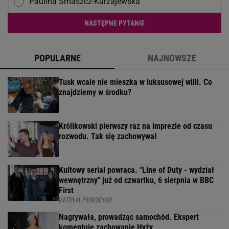
Paulina Smaszcz-Kurzajewska
NASTĘPNE PYTANIE
POPULARNE
NAJNOWSZE
Tusk wcale nie mieszka w luksusowej willi. Co
znajdziemy w środku?
Królikowski pierwszy raz na imprezie od czasu
rozwodu. Tak się zachowywał
Kultowy serial powraca. "Line of Duty - wydział
wewnętrzny" już od czwartku, 6 sierpnia w BBC
First
MATERIAŁ PROMOCYJNY
Nagrywała, prowadząc samochód. Ekspert
komentuje zachowanie Hyży