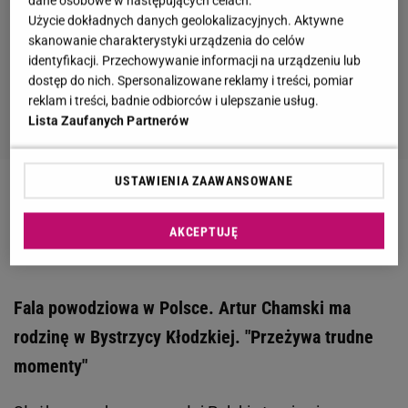
dane osobowe w następujących celach:
Użycie dokładnych danych geolokalizacyjnych. Aktywne
skanowanie charakterystyki urządzenia do celów
identyfikacji. Przechowywanie informacji na urządzeniu lub
dostęp do nich. Spersonalizowane reklamy i treści, pomiar
reklam i treści, badnie odbiorców i ulepszanie usług.
Lista Zaufanych Partnerów
USTAWIENIA ZAAWANSOWANE
Zobacz wideo
Czy powódź tysiąclecia jak w 1997
roku może się powtórzyć? Rozmawiamy z
AKCEPTUJĘ
Sebastianem Szklarkiem
Fala powodziowa w Polsce. Artur Chamski ma
rodzinę w Bystrzycy Kłodzkiej. "Przeżywa trudne
momenty"