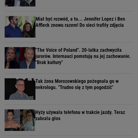
Miał być rozwód, a tu... Jennifer Lopez i Ben
Affleck znowu razem! Do sieci trafiły zdjęcia
"The Voice of Poland". 20-latka zachwyciła
jurorów. Internauci pomstują na jej zachowanie.
"Brak kultury"
Tak żona Morozowskiego pożegnała go w
nekrologu. "Trudno się z tym pogodzić"
Hyży używała telefonu w trakcie jazdy. Teraz
zabrała głos