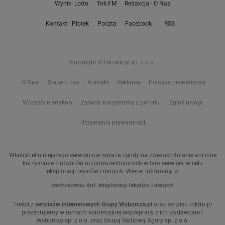
Wyniki Lotto
Tok.FM
Redakcja - O Nas
Kontakt - Plotek
Poczta
Facebook
RSS
Copyright © Gazeta.pl sp. z o.o.
O Nas
Staże u nas
Kontakt
Reklama
Polityka prywatności
Wszystkie artykuły
Zasady korzystania z portalu
Zgłoś uwagi
Ustawienia prywatności
Właściciel niniejszego serwisu nie wyraża zgody na zwielokrotnianie ani inne
korzystanie z utworów rozpowszechnionych w tym serwisie, w celu
eksploracji tekstów i danych. Więcej informacji w
zastrzeżeniu dot. eksploracji tekstów i danych
Treści z
serwisów internetowych Grupy Wyborcza.pl
oraz serwisu tokfm.pl
prezentujemy w ramach komercyjnej współpracy z ich wydawcami:
Wyborcza sp. z o.o. oraz Grupą Radiową Agory sp. z o.o.